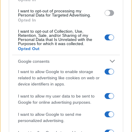
Ελληνική Αναπτυξιακή Τράπεζα: Με «προίκα» 2 δισ. ευρώ
ανοίγει δρόμο για δάνεια έως 5 δισ. σε μικρομεσαίες
I want to opt-out of processing my
Personal Data for Targeted Advertising.
Opted In
I want to opt-out of Collection, Use,
Retention, Sale, and/or Sharing of my
Personal Data that Is Unrelated with the
Purposes for which it was collected.
Opted Out
Google consents
Β.Σ. Καρούλιας: Τζίρος 98,7
Deloitte Ελλάδος:
I want to allow Google to enable storage
εκατ. ευρώ και αύξηση
Χρηματοοικονομικός
κερδών 57% - Τα νέα
σύμβουλος της ΔΕΗ για την
related to advertising like cookies on web or
στοιχήματα σε low & non
είσοδο στην πολωνική
device identifiers in apps.
alcohol
αγορά ενέργειας
I want to allow my user data to be sent to
Google for online advertising purposes.
I want to allow Google to send me
Η Chery επενδύει 75 εκατ. δολάρια στην KG Mobility
personalized advertising.