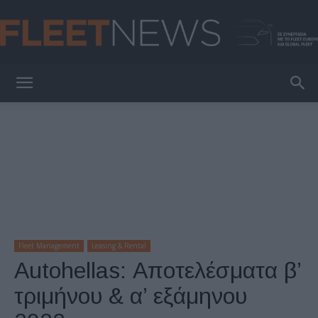
FleetNews
Fleet Management
Leasing & Rental
Autohellas: Αποτελέσματα β’
τριμήνου & α’ εξάμηνου