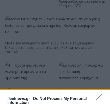
Αλαφούζος επιστρέφει στη
θέση του CEO
Media: Με ενίσχυση 8 εκατ. ευρώ σε 451 επιχειρήσεις
ξεκίνησε το πρόγραμμα στήριξης- Κάλυψη εισφορών
ΕΔΟΕΑΠ
Η Toyota φέρνει νέα γενιά
Σε κινεζική… πολιορκία η
μπαταριών για τα υβριδικά
ευρωπαϊκή
της
αυτοκινητοβιομηχανία
fleetnews.gr -
Do Not Process My Personal
Information