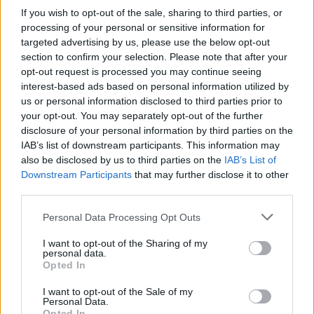
If you wish to opt-out of the sale, sharing to third parties, or
processing of your personal or sensitive information for
targeted advertising by us, please use the below opt-out
Νέο Audi A2 e-tron με στόχο την κορυφή της
section to confirm your selection. Please note that after your
αποδοτικότητας
opt-out request is processed you may continue seeing
interest-based ads based on personal information utilized by
us or personal information disclosed to third parties prior to
your opt-out. You may separately opt-out of the further
disclosure of your personal information by third parties on the
IAB’s list of downstream participants. This information may
also be disclosed by us to third parties on the
IAB’s List of
Downstream Participants
that may further disclose it to other
third parties.
Mundo Deportivo για
Εθνική Κορασίδων:
Παναθηναϊκό: «Μια πεντάδα
Απέναντι στη Δανία για το
Please note that this website/app uses one or more Google
Personal Data Processing Opt Outs
που σπέρνει τον φόβο στην
2/2 στο Ευρωμπάσκετ (live
services and may gather and store information including but
Ευρώπη»
stream)
not limited to your visit or usage behaviour. You may click to
I want to opt-out of the Sharing of my
personal data.
grant or deny consent to Google and its third-party tags to
Opted In
use your data for below specified purposes in below Google
consent section.
I want to opt-out of the Sale of my
Personal Data.
Opted In