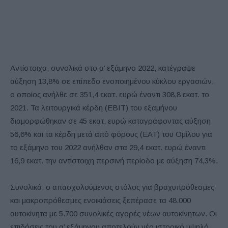
Αντίστοιχα, συνολικά στο α’ εξάμηνο 2022, κατέγραψε
αύξηση 13,8% σε επίπεδο ενοποιημένου κύκλου εργασιών,
ο οποίος ανήλθε σε 351,4 εκατ. ευρώ έναντι 308,8 εκατ. το
2021. Τα λειτουργικά κέρδη (ΕΒΙΤ) του εξαμήνου
διαμορφώθηκαν σε 45 εκατ. ευρώ καταγράφοντας αύξηση
56,6% και τα κέρδη μετά από φόρους (ΕΑΤ) του Ομίλου για
το εξάμηνο του 2022 ανήλθαν στα 29,4 εκατ. ευρώ έναντι
16,9 εκατ. την αντίστοιχη περσινή περίοδο με αύξηση 74,3%.
Συνολικά, ο απασχολούμενος στόλος για βραχυπρόθεσμες
και μακροπρόθεσμες ενοικιάσεις ξεπέρασε τα 48.000
αυτοκίνητα με 5.700 συνολικές αγορές νέων αυτοκίνητων. Οι
επιδόσεις του α’ εξάμηνου αποτελούν νέο ιστορικό υψηλό