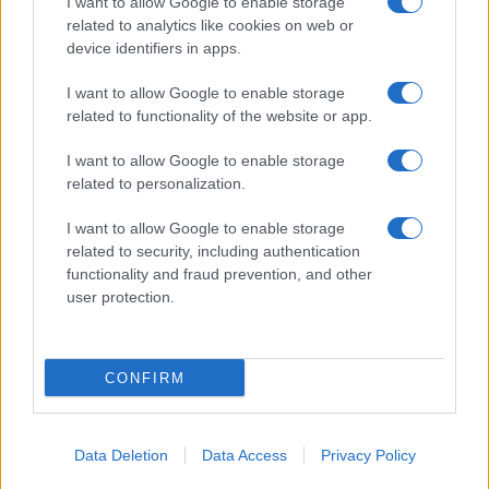
I want to allow Google to enable storage
related to analytics like cookies on web or
device identifiers in apps.
Το FIAT 500 Hybrid τώρα
I want to allow Google to enable storage
από 18.990 ευρώ
related to functionality of the website or app.
I want to allow Google to enable storage
Ατρόμητος και Novibet
related to personalization.
συνεχίζουν μαζί: Ανανέωση
της συνεργασίας τους μέχρι
I want to allow Google to enable storage
το 2028
related to security, including authentication
functionality and fraud prevention, and other
user protection.
18η συνεχόμενη χρονιά για τον ΟΤΕ στη διεθνή σειρά
CONFIRM
δεικτών FTSE4Good
Data Deletion
Data Access
Privacy Policy