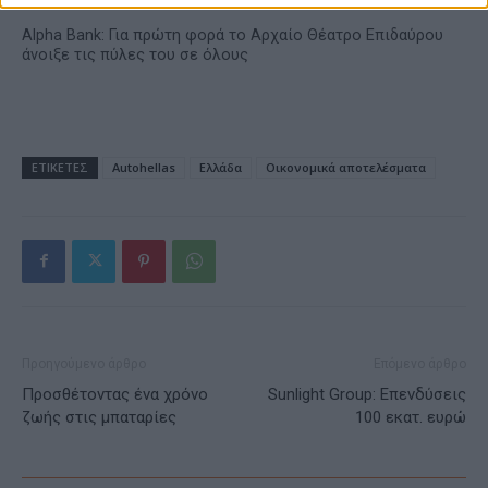
Alpha Bank: Για πρώτη φορά το Αρχαίο Θέατρο Επιδαύρου
άνοιξε τις πύλες του σε όλους
ΕΤΙΚΕΤΕΣ
Autohellas
Ελλάδα
Οικονομικά αποτελέσματα
Προηγούμενο άρθρο
Επόμενο άρθρο
Προσθέτοντας ένα χρόνο
Sunlight Group: Επενδύσεις
ζωής στις μπαταρίες
100 εκατ. ευρώ