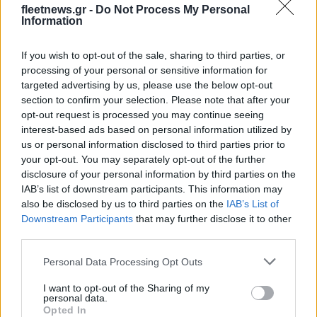
fleetnews.gr -
Do Not Process My Personal
Information
If you wish to opt-out of the sale, sharing to third parties, or
Η συμφωνία Arval-Athlon αναδιαμορφώνει την αγορά leasing
processing of your personal or sensitive information for
targeted advertising by us, please use the below opt-out
section to confirm your selection. Please note that after your
opt-out request is processed you may continue seeing
interest-based ads based on personal information utilized by
us or personal information disclosed to third parties prior to
VW: Η δύσκολη εξίσωση
your opt-out. You may separately opt-out of the further
της αναδιάρθρωσης
disclosure of your personal information by third parties on the
IAB’s list of downstream participants. This information may
Alpha Bank: Για πρώτη φορά
also be disclosed by us to third parties on the
IAB’s List of
το Αρχαίο Θέατρο
Downstream Participants
that may further disclose it to other
Επιδαύρου άνοιξε τις πύλες
του σε όλους
third parties.
Please note that this website/app uses one or more Google
Personal Data Processing Opt Outs
services and may gather and store information including but
not limited to your visit or usage behaviour. You may click to
I want to opt-out of the Sharing of my
personal data.
grant or deny consent to Google and its third-party tags to
Opted In