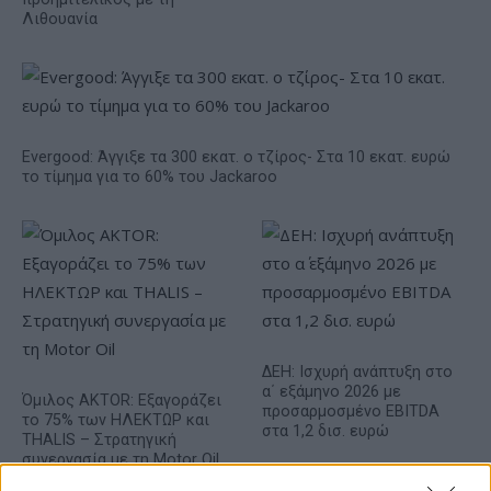
Λιθουανία
Evergood: Άγγιξε τα 300 εκατ. ο τζίρος- Στα 10 εκατ. ευρώ
το τίμημα για το 60% του Jackaroo
ΔΕΗ: Ισχυρή ανάπτυξη στο
α΄ εξάμηνο 2026 με
Όμιλος AKTOR: Εξαγοράζει
προσαρμοσμένο EBITDA
το 75% των ΗΛΕΚΤΩΡ και
στα 1,2 δισ. ευρώ
THALIS – Στρατηγική
συνεργασία με τη Motor Oil