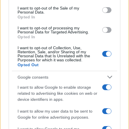
use your data for below specified purposes in below Google
ESG Report 2025: Πώς η ΑΒ Βασιλόπουλος μετατρέπει τη
consent section.
βιωσιμότητα σε καθημερινή πράξη
I want to opt-out of the Sale of my
Personal Data.
Opted In
I want to opt-out of processing my
Personal Data for Targeted Advertising.
Opted In
Stoiximan: «Πού ήσουν;» στις μεγάλες στιγμές του
I want to opt-out of Collection, Use,
Ολυμπιακού
Retention, Sale, and/or Sharing of my
Personal Data that Is Unrelated with the
Purposes for which it was collected.
Opted Out
Google consents
ΕΤΙΚΕΤΕΣ
Audi Q4 40 e-tron
I want to allow Google to enable storage
related to advertising like cookies on web or
device identifiers in apps.
I want to allow my user data to be sent to
Google for online advertising purposes.