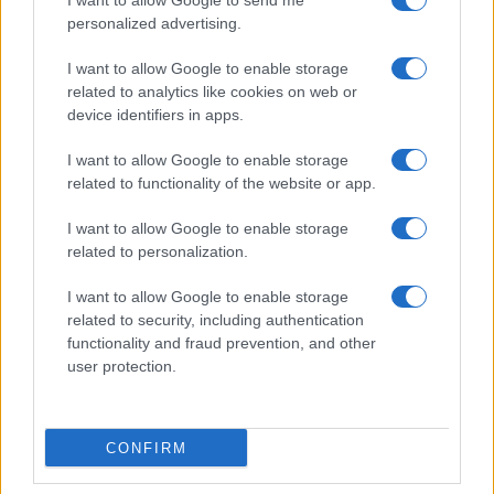
I want to allow Google to send me
Προηγούμενο άρθρο
Επόμενο άρθρο
personalized advertising.
LG Electronics: Λύσεις
Συλλεκτικό νόμισμα για την
ψηφιακού κόκπιτ
θρυλική DS
I want to allow Google to enable storage
related to analytics like cookies on web or
device identifiers in apps.
ΠΑΡΟΜΟΙΑ ΑΡΘΡΑ
I want to allow Google to enable storage
related to functionality of the website or app.
ΠΕΡΙΣΣΟΤΕΡΑ ΑΠΟ ΤΟΝ ΔΗΜΙΟΥΡΓΟ
I want to allow Google to enable storage
related to personalization.
Νέο Audi A2 e-tron με στόχο την
κορυφή της αποδοτικότητας
I want to allow Google to enable storage
Electric Cars &
related to security, including authentication
Hybrids
functionality and fraud prevention, and other
user protection.
Το FIAT 500 Hybrid τώρα από 18.990
ευρώ
Electric Cars &
Hybrids
CONFIRM
Το Ford Ranger τώρα σε εκδόσεις