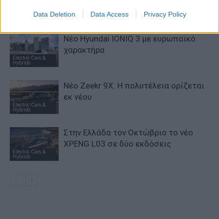
ντίζελ και PHEV
Electric Cars &
Data Deletion
Data Access
Privacy Policy
Hybrids
Νέο Hyundai IONIQ 3 με ευρωπαϊκό
χαρακτήρα
Electric Cars &
Hybrids
Νέο Zeekr 9X: Η πολυτέλεια ορίζεται
εκ νέου
Electric Cars &
Hybrids
Στην Ελλάδα τον Οκτώβριο το νέο
XPENG L03 σε δύο εκδόσεις
Electric Cars &
Hybrids