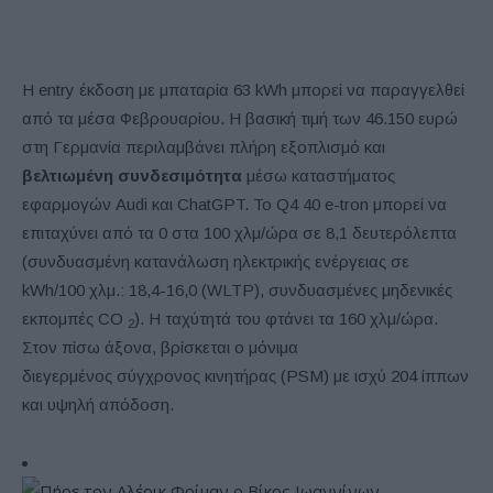
H entry έκδοση με μπαταρία 63 kWh μπορεί να παραγγελθεί
από τα μέσα Φεβρουαρίου. Η βασική τιμή των 46.150 ευρώ
στη Γερμανία περιλαμβάνει πλήρη εξοπλισμό και
βελτιωμένη συνδεσιμότητα
μέσω καταστήματος
εφαρμογών Audi και ChatGPT. Το Q4 40 e-tron μπορεί να
επιταχύνει από τα 0 στα 100 χλμ/ώρα σε 8,1 δευτερόλεπτα
(συνδυασμένη κατανάλωση ηλεκτρικής ενέργειας σε
kWh/100 χλμ.: 18,4-16,0 (WLTP), συνδυασμένες μηδενικές
εκπομπές CO
). Η ταχύτητά του φτάνει τα 160 χλμ/ώρα.
2
Στον πίσω άξονα, βρίσκεται ο μόνιμα
διεγερμένος σύγχρονος κινητήρας (PSM) με ισχύ 204 ίππων
και υψηλή απόδοση.