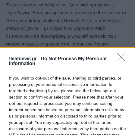
Το μοντέλο θα εφοδιάζεται με εξαιρετικά προηγμένες
τεχνολογίες. Ενσωματωμένο στο αυτοκίνητο θα είναι και το
Reno, το επίσημο avatar της Renault. Αυτός ο συνοδηγός
επόμενης γενιάς – με ανθρώπινα χαρακτηριστικά
λειτουργίας – θα προσφέρει μια ψηφιακή εμπειρία που
εισάγει πλήρως το χρήστη στον κόσμο της Renault,
προσφέροντάς του νέες εμπειρίες, τόσο στην οδήγηση όσο
fleetnews.gr -
Do Not Process My Personal
και στη διαβίωση στο εσωτερικό του αυτοκινήτου.
Information
Εξοπλισμένο με αμφίδρομο ενσωματωμένο φορτιστή, το
If you wish to opt-out of the sale, sharing to third parties, or
Renault 5 E-Tech electric θα είναι το πρώτο όχημα
processing of your personal or sensitive information for
παραγωγής που θα διαθέτει τεχνολογία V2G (όχημα σε
targeted advertising by us, please use the below opt-out
section to confirm your selection. Please note that after your
δίκτυο). Υποστηριζόμενη από την Mobilize, η τεχνολογία
opt-out request is processed you may continue seeing
V2G δίνει τη δυνατότητα στο Renault 5 E-Tech electric να
interest-based ads based on personal information utilized by
παρέχει ενέργεια στο δίκτυο. Αυτό το χαρακτηριστικό θα
us or personal information disclosed to third parties prior to
είναι διαθέσιμο από το 2024, αρχικά στη Γαλλία και τη
your opt-out. You may separately opt-out of the further
disclosure of your personal information by third parties on the
Γερμανία και στη συνέχεια το 2025 στην Αγγλία. Αυτή η