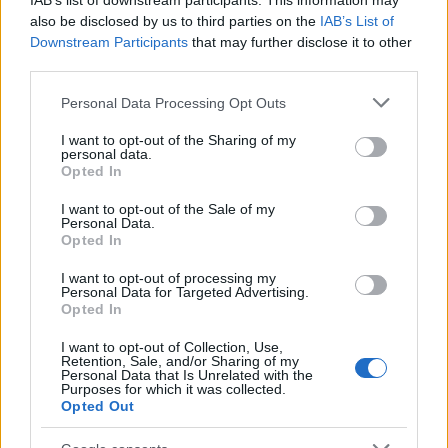
IAB’s list of downstream participants. This information may
τεχνολογία θα δώσει την ευκαιρία στον οδηγό του
also be disclosed by us to third parties on the
IAB’s List of
ηλεκτρικού Renault 5 E-Tech να εξοικονομήσει χρήματα από
Downstream Participants
that may further disclose it to other
τη φόρτιση, αλλά και να μειώσει τα συνολικά έξοδα για
third parties.
ηλεκτρική ενέργεια, πουλώντας ηλεκτρική ενέργεια πίσω στο
Please note that this website/app uses one or more Google
Personal Data Processing Opt Outs
δίκτυο.
services and may gather and store information including but
not limited to your visit or usage behaviour. You may click to
I want to opt-out of the Sharing of my
personal data.
grant or deny consent to Google and its third-party tags to
Το νέο μοντέλο θα παρουσιαστεί στις 26 Φεβρουαρίου στην
Opted In
use your data for below specified purposes in below Google
Διεθνή Έκθεση Αυτοκινήτου της Γενεύης.
consent section.
I want to opt-out of the Sale of my
Personal Data.
Opted In
I want to opt-out of processing my
Personal Data for Targeted Advertising.
Opted In
Εθνική Παίδων: Πρεμιέρα στο Ευρωπαϊκό με αντίπαλο την
I want to opt-out of Collection, Use,
Ισπανία (live stream)
Retention, Sale, and/or Sharing of my
Personal Data that Is Unrelated with the
Purposes for which it was collected.
Opted Out