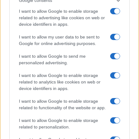
Google consents
I want to allow Google to enable storage
related to advertising like cookies on web or
device identifiers in apps.
Ευρωπαϊκό Κορασίδων:
Τζάμπολ για την Εθνική στα
Β.Σ. Καρούλιας: Τζίρος 98,7
I want to allow my user data to be sent to
Ιωάννινα κόντρα στην
εκατ. ευρώ και αύξηση
Google for online advertising purposes.
Ιρλανδία (live stream)
κερδών 57% - Τα νέα
στοιχήματα σε low & non
I want to allow Google to send me
alcohol
personalized advertising.
I want to allow Google to enable storage
related to analytics like cookies on web or
device identifiers in apps.
Metlen: Ρεκόρ EBITDA στο α' εξάμηνο, στα 550 εκατ. ευρώ –
I want to allow Google to enable storage
Καθαρά κέρδη 313 εκατ. ευρώ
related to functionality of the website or app.
I want to allow Google to enable storage
related to personalization.