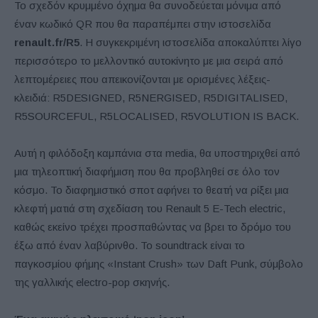
Το σχεδόν κρυμμένο όχημα θα συνοδεύεται μόνιμα από
έναν κωδικό QR που θα παραπέμπει στην ιστοσελίδα
renault.fr/R5
. Η συγκεκριμένη ιστοσελίδα αποκαλύπτει λίγο
περισσότερο το μελλοντικό αυτοκίνητο με μια σειρά από
λεπτομέρειες που απεικονίζονται με ορισμένες λέξεις-
κλειδιά: R5DESIGNED, R5NERGISED, R5DIGITALISED,
R5SOURCEFUL, R5LOCALISED, R5VOLUTION IS BACK.
Αυτή η φιλόδοξη καμπάνια στα media, θα υποστηριχθεί από
μια τηλεοπτική διαφήμιση που θα προβληθεί σε όλο τον
κόσμο. Το διαφημιστικό σποτ αφήνει το θεατή να ρίξει μια
κλεφτή ματιά στη σχεδίαση του Renault 5 E-Tech electric,
καθώς εκείνο τρέχει προσπαθώντας να βρει το δρόμο του
έξω από έναν λαβύρινθο. Το soundtrack είναι το
παγκοσμίου φήμης «Instant Crush» των Daft Punk, σύμβολο
της γαλλικής electro-pop σκηνής.