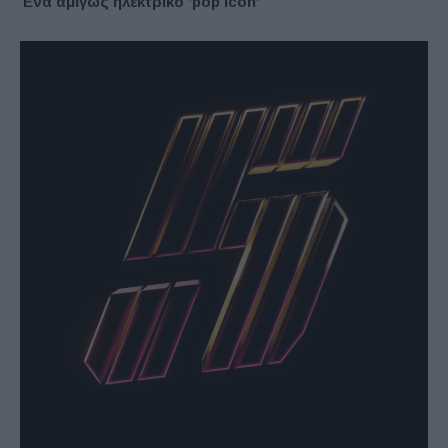
Ένα αμιγώς ηλεκτρικό ‘pop icon’