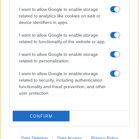
I want to allow Google to enable storage
related to analytics like cookies on web or
device identifiers in apps.
Alpha Bank: Για πρώτη φορά το Αρχαίο Θέατρο Επιδαύρου
άνοιξε τις πύλες του σε όλους
I want to allow Google to enable storage
related to functionality of the website or app.
I want to allow Google to enable storage
related to personalization.
ΕΤΙΚΕΤΕΣ
ACEA
Πράσινη Μετάβαση
I want to allow Google to enable storage
related to security, including authentication
functionality and fraud prevention, and other
user protection.
CONFIRM
Προηγούμενο άρθρο
Επόμενο άρθρο
Το DS N°4 κάνει πρεμιέρα
Συμφωνία MAN και Deutsche
στην Ελλάδα με υβριδικές και
Bahn για πάνω από 3.000
Data Deletion
Data Access
Privacy Policy