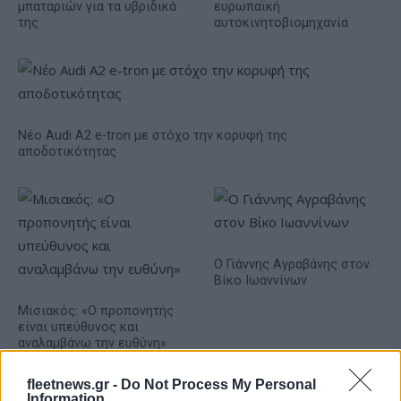
μπαταριών για τα υβριδικά
ευρωπαϊκή
της
αυτοκινητοβιομηχανία
Νέο Audi A2 e-tron με στόχο την κορυφή της
αποδοτικότητας
Ο Γιάννης Αγραβάνης στον
Βίκο Ιωαννίνων
Μισιακός: «Ο προπονητής
είναι υπεύθυνος και
αναλαμβάνω την ευθύνη»
fleetnews.gr -
Do Not Process My Personal
Information