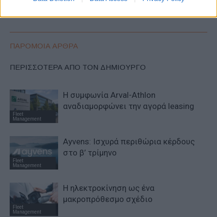
ηλεκτρικές εκδόσεις
λεωφορεία
ΠΑΡΟΜΟΙΑ ΑΡΘΡΑ
ΠΕΡΙΣΣΟΤΕΡΑ ΑΠΟ ΤΟΝ ΔΗΜΙΟΥΡΓΟ
Η συμφωνία Arval-Athlon
αναδιαμορφώνει την αγορά leasing
Fleet
Management
Ayvens: Iσχυρά περιθώρια κέρδους
στο β’ τρίμηνο
Fleet
Management
Η ηλεκτροκίνηση ως ένα
μακροπρόθεσμο σχέδιο
Fleet
Management