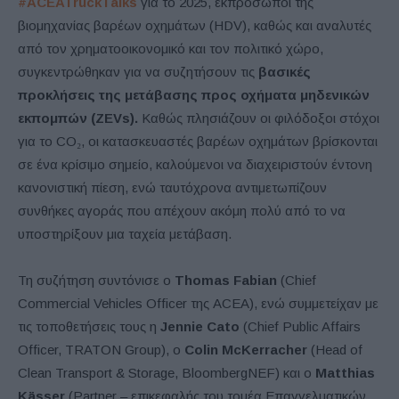
#
ACEATruckTalks
για το 2025, εκπρόσωποι της
βιομηχανίας βαρέων οχημάτων (HDV), καθώς και αναλυτές
από τον χρηματοοικονομικό και τον πολιτικό χώρο,
συγκεντρώθηκαν για να συζητήσουν τις
βασικές
προκλήσεις της μετάβασης προς οχήματα μηδενικών
εκπομπών (ZEVs).
Καθώς πλησιάζουν οι φιλόδοξοι στόχοι
για το CO₂, οι κατασκευαστές βαρέων οχημάτων βρίσκονται
σε ένα κρίσιμο σημείο, καλούμενοι να διαχειριστούν έντονη
κανονιστική πίεση, ενώ ταυτόχρονα αντιμετωπίζουν
συνθήκες αγοράς που απέχουν ακόμη πολύ από το να
υποστηρίξουν μια ταχεία μετάβαση.
Τη συζήτηση συντόνισε ο
Thomas
Fabian
(Chief
Commercial Vehicles Officer της ACEA), ενώ συμμετείχαν με
τις τοποθετήσεις τους η
Jennie
Cato
(Chief Public Affairs
Officer, TRATON Group), ο
Colin
McKerracher
(Head of
Clean Transport & Storage, BloombergNEF) και ο
Matthias
K
ässer
(Partner – επικεφαλής του τομέα Επαγγελματικών