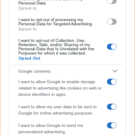
Η Chery επενδύει 75 εκατ. δολάρια στην KG Mobility
Personal Data.
Opted In
I want to opt-out of processing my
Personal Data for Targeted Advertising.
Opted In
Το FIAT 500 Hybrid τώρα
I want to opt-out of Collection, Use,
Retention, Sale, and/or Sharing of my
από 18.990 ευρώ
Personal Data that Is Unrelated with the
Purposes for which it was collected.
Opted Out
Ατρόμητος και Novibet
συνεχίζουν μαζί: Ανανέωση
Google consents
της συνεργασίας τους μέχρι
το 2028
I want to allow Google to enable storage
related to advertising like cookies on web or
device identifiers in apps.
I want to allow my user data to be sent to
Google for online advertising purposes.
18η συνεχόμενη χρονιά για τον ΟΤΕ στη διεθνή σειρά
δεικτών FTSE4Good
I want to allow Google to send me
personalized advertising.