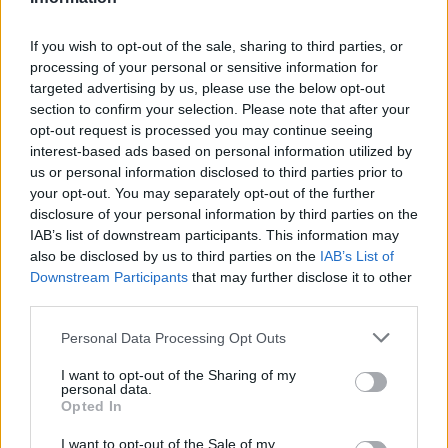
If you wish to opt-out of the sale, sharing to third parties, or
Ελληνική Αναπτυξιακή Τράπεζα: Με «προίκα» 2 δισ. ευρώ
processing of your personal or sensitive information for
ανοίγει δρόμο για δάνεια έως 5 δισ. σε μικρομεσαίες
targeted advertising by us, please use the below opt-out
section to confirm your selection. Please note that after your
opt-out request is processed you may continue seeing
interest-based ads based on personal information utilized by
us or personal information disclosed to third parties prior to
your opt-out. You may separately opt-out of the further
disclosure of your personal information by third parties on the
IAB’s list of downstream participants. This information may
also be disclosed by us to third parties on the
IAB’s List of
Downstream Participants
that may further disclose it to other
Β.Σ. Καρούλιας: Τζίρος 98,7
Deloitte Ελλάδος:
third parties.
εκατ. ευρώ και αύξηση
Χρηματοοικονομικός
κερδών 57% - Τα νέα
σύμβουλος της ΔΕΗ για την
Please note that this website/app uses one or more Google
στοιχήματα σε low & non
είσοδο στην πολωνική
Personal Data Processing Opt Outs
services and may gather and store information including but
alcohol
αγορά ενέργειας
not limited to your visit or usage behaviour. You may click to
I want to opt-out of the Sharing of my
personal data.
grant or deny consent to Google and its third-party tags to
Opted In
use your data for below specified purposes in below Google
consent section.
I want to opt-out of the Sale of my