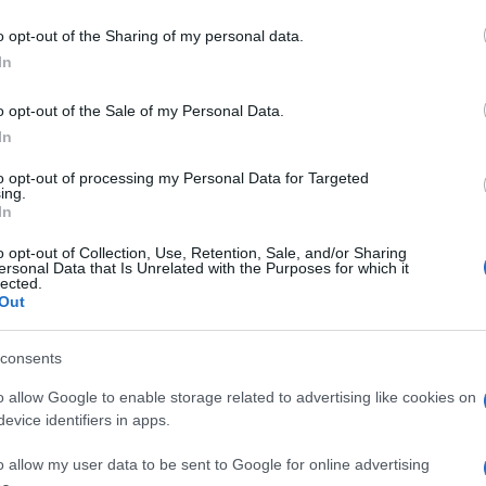
o opt-out of the Sharing of my personal data.
In
ισε την πρώτη θέση στην κατηγορία «Οικογενειακό
ία Women’s World Car of the Year 2020. Είναι η πρώτη νίκη...
o opt-out of the Sale of my Personal Data.
In
to opt-out of processing my Personal Data for Targeted
iV και OCTAVIA: Νέες βραβεύσεις
ing.
In
ραβεύσεις για τα Škoda ENYAQ iV και OCTAVIA, στα “Best Cars
o opt-out of Collection, Use, Retention, Sale, and/or Sharing
ersonal Data that Is Unrelated with the Purposes for which it
 διοργανώνει το γερμανικό περιοδικό αυτοκινήτου “auto...
lected.
Out
consents
A Scout, το νέο sportswagon
o allow Google to enable storage related to advertising like cookies on
evice identifiers in apps.
da OCTAVIA εμπλουτίζεται με την έκδοση Scout, αποκλειστικά
o allow my user data to be sent to Google for online advertising
μα, για άνετα ταξίδια ασχέτως καιρού και προορισμού. Με