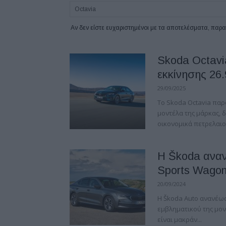
Αν δεν είστε ευχαριστημένοι με τα αποτελέσματα, πα
Skoda Octavia
εκκίνησης 26
29/09/2025
Το Skoda Octavia παρ
μοντέλα της μάρκας, 
οικονομικά πετρελαιοκ
Η Škoda αναν
Sports Wago
20/09/2024
Η Škoda Auto ανανέωσ
εμβληματικού της μον
είναι μακράν...