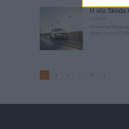
H νέα Škoda 
17/11/2020
Η Kosmocar-Škoda ανα
Ελλάδα. Η νέα OCTAVIA 
...
1
2
3
10