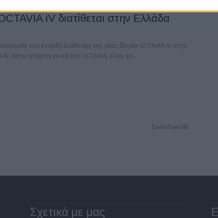
OCTAVIA iV διατίθεται στην Ελλάδα
κοίνωσε την έναρξη διάθεσης της νέας Škoda OCTAVIA iV στην
iV, στην τέταρτη γενιά της OCTAVIA, είναι το...
Σελίδα 1 από 10
Σχετικά με μας
Ε