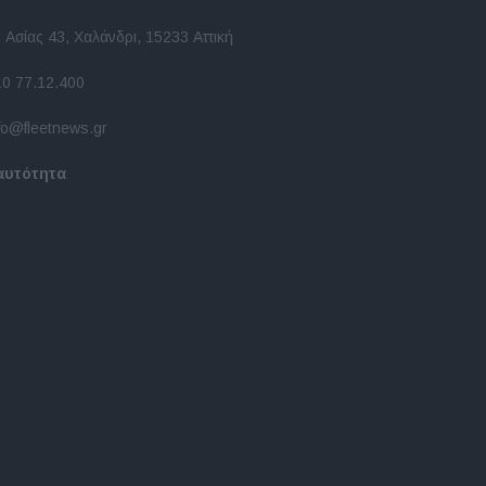
 Ασίας 43, Χαλάνδρι, 15233 Αττική
10 77.12.400
fo@fleetnews.gr
αυτότητα