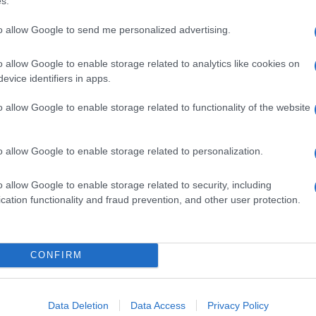
s.
to allow Google to send me personalized advertising.
o allow Google to enable storage related to analytics like cookies on
στην ίδια γραμμή με OCTAVIA και
evice identifiers in apps.
o allow Google to enable storage related to functionality of the website
τρικό SUV της Škoda, το ENYAQ iV, κατασκευάζεται στην ίδια
την OCTAVIA και το KAROQ. Για πρώτη φορά στο...
o allow Google to enable storage related to personalization.
o allow Google to enable storage related to security, including
cation functionality and fraud prevention, and other user protection.
 τιμόνι της νέας Škoda OCTAVIA
 νέα OCTAVIA με ένα διάκτινο τιμόνι που ξεχωρίζει με την
CONFIRM
κτείνεται σε μία ευθεία δίνοντας την εντύπωση...
Data Deletion
Data Access
Privacy Policy