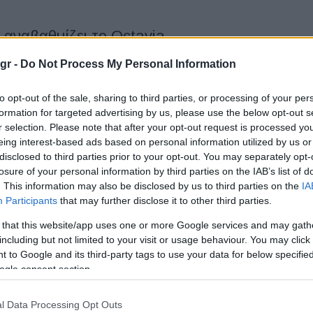
 αναβαθμίζει το Octavia
gr -
Do Not Process My Personal Information
ζει τις εκδόσεις hatchback και estate της εμβληματικής
7 εκατομμύρια πωλήσεις, είναι μακράν το μοντέλο με τις...
to opt-out of the sale, sharing to third parties, or processing of your per
formation for targeted advertising by us, please use the below opt-out s
r selection. Please note that after your opt-out request is processed y
eing interest-based ads based on personal information utilized by us or
disclosed to third parties prior to your opt-out. You may separately opt-
VIA γιορτάζει 25 χρόνια με πρωτιά
losure of your personal information by third parties on the IAB’s list of
ς
. This information may also be disclosed by us to third parties on the
IA
Participants
that may further disclose it to other third parties.
 that this website/app uses one or more Google services and may gath
ατομμύρια αυτοκίνητα και 25 χρόνια επιτυχιών για τη Skoda
including but not limited to your visit or usage behaviour. You may click 
ής, το πρώτο μοντέλο της οποίας βγήκε από τη...
 to Google and its third-party tags to use your data for below specifi
ogle consent section.
A: καλύτερο «Οικογενειακό
l Data Processing Opt Outs