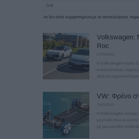
Αν δεν είστε ευχαριστημένοι με τα αποτελέσματα, πα
Volkswagen: Ν
Roc
27/04/2026
Η Volkswagen κάνει έ
κινητικότητας, παρου
από τα σημαντικότερα
VW: Φρένο στ
19/09/2025
Η Volkswagen αντιμετ
γεγονός που συνιστά 
με μια μεγάλη αναδιάρ