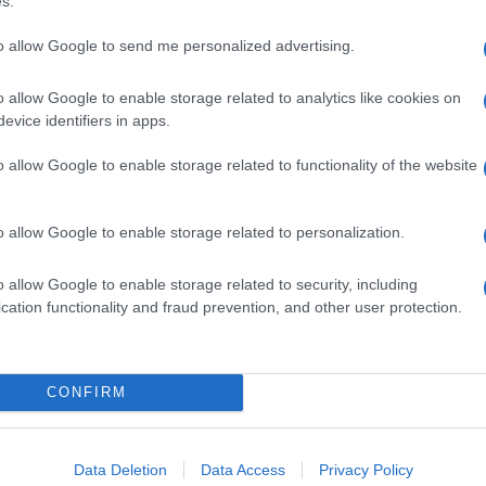
s.
to allow Google to send me personalized advertising.
o allow Google to enable storage related to analytics like cookies on
γωγής της νέας BMW Σειράς 5 στο
evice identifiers in apps.
o allow Google to enable storage related to functionality of the website
πίσημη έναρξη της παραγωγής της νέας BMW Σειράς 5 Touring
MW Group στο Dingolfing. Πρόκειται για το πρώτο πολυτελές
o allow Google to enable storage related to personalization.
o allow Google to enable storage related to security, including
cation functionality and fraud prevention, and other user protection.
μια πρώτη γεύση του νέου Golf R
μια πρώτη γεύση από το νέο Golf R στον παραδοσιακό αγώνα
CONFIRM
ee της Αυστρίας. Η Volkswagen ξεκίνησε...
Data Deletion
Data Access
Privacy Policy