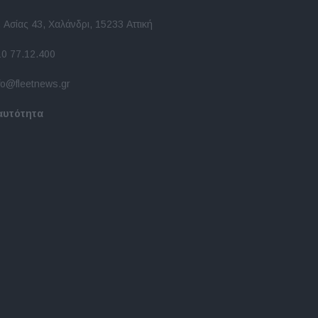
 Ασίας 43, Χαλάνδρι, 15233 Αττική
10 77.12.400
fo@fleetnews.gr
αυτότητα