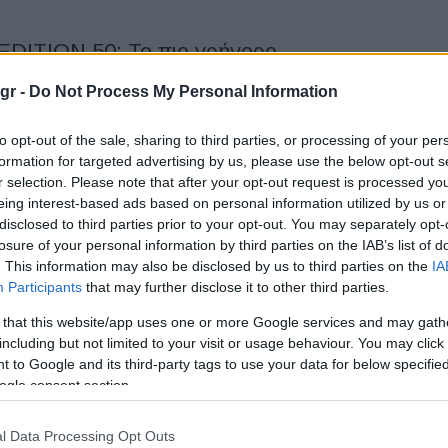
EDITION 50: To πιο γρήγορο
ην πίστα του Nürburgring
gr -
Do Not Process My Personal Information
f GTI EDITION 50 κατακτά το Nürburgring πριν καν
to opt-out of the sale, sharing to third parties, or processing of your per
στην αγορά. Στις 20 Ιουνίου 2025, στο πλαίσιο του 24ωρου...
formation for targeted advertising by us, please use the below opt-out s
r selection. Please note that after your opt-out request is processed y
eing interest-based ads based on personal information utilized by us or
disclosed to third parties prior to your opt-out. You may separately opt-
 Dingolfing η παραγωγή της νέας BMW
losure of your personal information by third parties on the IAB’s list of
. This information may also be disclosed by us to third parties on the
IA
Participants
that may further disclose it to other third parties.
 that this website/app uses one or more Google services and may gath
την έναρξη της παραγωγής της BMW M5 Sedan, ξεκίνησε η
including but not limited to your visit or usage behaviour. You may click 
 Touring στο εργοστάσιο του BMW Group στο...
 to Google and its third-party tags to use your data for below specifi
ogle consent section.
ιορτάζει 50 χρόνια Volkswagen Golf
l Data Processing Opt Outs