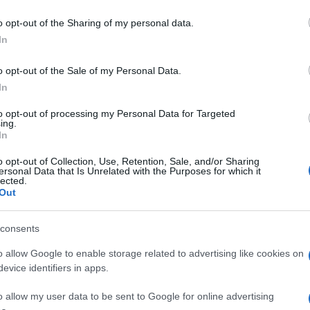
o opt-out of the Sharing of my personal data.
ματικό μοντέλο της Volkswagen γιορτάζει εφέτος 50 χρόνια
In
ινητοβιομηχανία. Η Kosmocar – Volkswagen και το Δίκτυο
πόρων για...
o opt-out of the Sale of my Personal Data.
In
to opt-out of processing my Personal Data for Targeted
δοση Volkswagen Golf 50 Years
ing.
In
ασμού των 50 χρόνων ιστορίας του πιο εμβληματικού μοντέλου
o opt-out of Collection, Use, Retention, Sale, and/or Sharing
ersonal Data that Is Unrelated with the Purposes for which it
ουσίασε μία συλλεκτική - επετειακή έκδοση με την ονομασία...
lected.
Out
consents
μος χορηγός του «Women’s Golf Day»
o allow Google to enable storage related to advertising like cookies on
evice identifiers in apps.
» επιστρέφει για 2η συνεχή χρονιά στην Ελλάδα, μετά από τη
o allow my user data to be sent to Google for online advertising
ία, με επίσημο χορηγό την Audi. Η Audi, συνώνυμο...