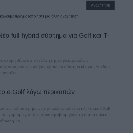
ρακαλούμε πραγματοποιήστε μια άλλη αναζήτηση
έο full hybrid σύστημα για Golf και T-
να ακόμη βήμα στην εξέλιξη της εξηλεκτρισμένης
σιάζοντας ένα νέο πλήρες υβριδικό σύστημα κίνησης για δύο
 μοντέλα...
ο e-Golf λόγω περικοπών
ωπίζει καθυστερήσεις στην κυκλοφορία του ηλεκτρικού Golf,
πισωγύρισμα για την αυτοκινητοβιομηχανία η οποία παλεύει
θρωση. Το...