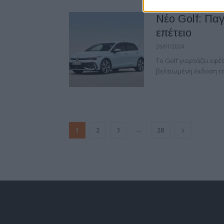
Νέο Golf: Πα
επέτειο
26/01/2024
Το Golf γιορτάζει εφέ
βελτιωμένη έκδοση του 
...
1
2
3
28