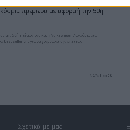
γκόσμια πρεμιέρα με αφορμή την 50ή
τος την 50ή επέτειό του και η Volkswagen λανσάρει μια
best seller της για να γιορτάσει την επέτειο....
Σελίδα 1 από 28
Σχετικά με μας
Ε