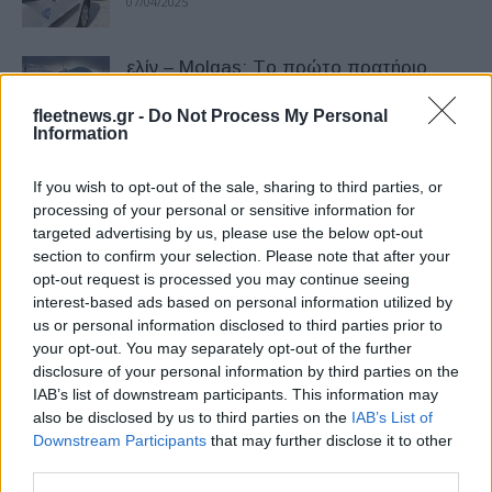
07/04/2025
ελίν – Molgas: Tο πρώτο πρατήριο
LNG-CNG στην Αττική
fleetnews.gr -
Do Not Process My Personal
19/12/2024
Information
H ελίν δημοσιοποιεί τον Απολογισμό
If you wish to opt-out of the sale, sharing to third parties, or
Βιώσιμης Ανάπτυξης ESG για το έτος
processing of your personal or sensitive information for
2023
targeted advertising by us, please use the below opt-out
section to confirm your selection. Please note that after your
24/10/2024
opt-out request is processed you may continue seeing
interest-based ads based on personal information utilized by
Αύξηση 15% στον κύκλο εργασιών του
us or personal information disclosed to third parties prior to
Ομίλου Ελίν το α’ εξάμηνο του 2024
your opt-out. You may separately opt-out of the further
08/10/2024
disclosure of your personal information by third parties on the
IAB’s list of downstream participants. This information may
also be disclosed by us to third parties on the
IAB’s List of
Ενίσχυση κερδοφορίας της ελίν το α’
Downstream Participants
that may further disclose it to other
τρίμηνο 2024
third parties.
15/07/2024