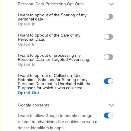
Please note that this website/app uses one or more Google
Personal Data Processing Opt Outs
services and may gather and store information including but
not limited to your visit or usage behaviour. You may click to
I want to opt-out of the Sharing of my
ελίν: 70 χρόνια λειτουργίας στο χώρο
personal data.
grant or deny consent to Google and its third-party tags to
της ενέργειας
Opted In
use your data for below specified purposes in below Google
28/03/2024
consent section.
I want to opt-out of the Sale of my
Personal Data.
Opted In
ΕΛΙΝΟΙΛ: Ρεκόρ οικονομικής απόδοσης
το 2022
I want to opt-out of processing my
Personal Data for Targeted Advertising.
28/04/2023
Opted In
I want to opt-out of Collection, Use,
Retention, Sale, and/or Sharing of my
Personal Data that Is Unrelated with the
Purposes for which it was collected.
1
2
3
Opted Out
Google consents
I want to allow Google to enable storage
related to advertising like cookies on web or
device identifiers in apps.