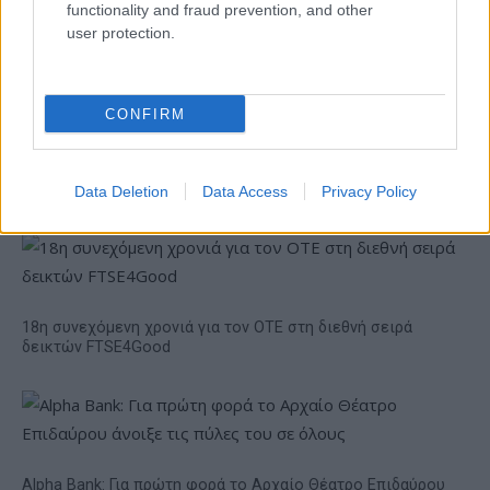
functionality and fraud prevention, and other
user protection.
Το FIAT 500 Hybrid τώρα
από 18.990 ευρώ
CONFIRM
Ατρόμητος και Novibet
συνεχίζουν μαζί: Ανανέωση
της συνεργασίας τους μέχρι
το 2028
Data Deletion
Data Access
Privacy Policy
18η συνεχόμενη χρονιά για τον ΟΤΕ στη διεθνή σειρά
δεικτών FTSE4Good
Alpha Bank: Για πρώτη φορά το Αρχαίο Θέατρο Επιδαύρου