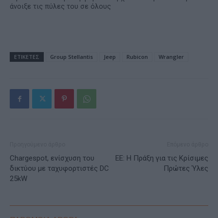
άνοιξε τις πύλες του σε όλους
ΕΤΙΚΕΤΕΣ
Group Stellantis
Jeep
Rubicon
Wrangler
Προηγούμενο άρθρο
Επόμενο άρθρο
Chargespot, ενίσχυση του
EE: Η Πράξη για τις Κρίσιμες
δικτύου με ταχυφορτιστές DC
Πρώτες Ύλες
25kW