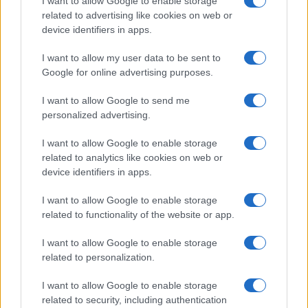
I want to allow Google to enable storage
related to advertising like cookies on web or
device identifiers in apps.
I want to allow my user data to be sent to
Google for online advertising purposes.
I want to allow Google to send me
personalized advertising.
Ελληνική Αναπτυξιακή
Υπ. Μεταφορών: Οριστική
I want to allow Google to enable storage
Τράπεζα: Με «προίκα» 2
λύση στο ζήτημα των
δισ. ευρώ ανοίγει δρόμο για
πινακίδων κυκλοφορίας -
related to analytics like cookies on web or
δάνεια έως 5 δισ. σε
Τέλος στις χρονοβόρες
device identifiers in apps.
μικρομεσαίες
διαδικασίες
I want to allow Google to enable storage
related to functionality of the website or app.
I want to allow Google to enable storage
Η Chery επενδύει 75 εκατ. δολάρια στην KG Mobility
related to personalization.
I want to allow Google to enable storage
related to security, including authentication