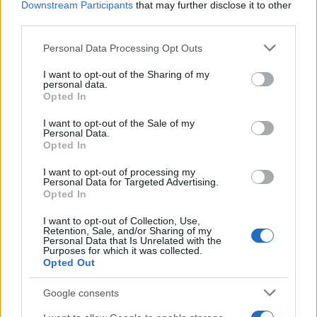
Downstream Participants
that may further disclose it to other
third parties.
Please note that this website/app uses one or more Google
Personal Data Processing Opt Outs
services and may gather and store information including but
Νέο Audi A2 e-tron με στόχο την κορυφή της
αποδοτικότητας
not limited to your visit or usage behaviour. You may click to
I want to opt-out of the Sharing of my
personal data.
grant or deny consent to Google and its third-party tags to
Opted In
use your data for below specified purposes in below Google
consent section.
I want to opt-out of the Sale of my
Personal Data.
Opted In
I want to opt-out of processing my
Άρης: Το πρόγραμμα
ΠΑΟΚ: Έφτασε στη
Personal Data for Targeted Advertising.
προετοιμασίας και τα
Θεσσαλονίκη ο ΡαϊΚουάν
Opted In
φιλικά
Γκρέι (vid & pics)
I want to opt-out of Collection, Use,
Retention, Sale, and/or Sharing of my
Personal Data that Is Unrelated with the
Purposes for which it was collected.
Opted Out
Google consents
Χρηματιστήριο Αθηνών: Εβδομαδιαία άνοδος 1,76%, κέρδη
23,31% από τις αρχές του έτους