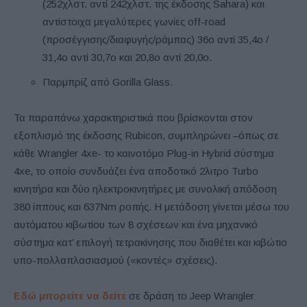
(252χλστ. αντί 242χλστ. της έκδοσης Sahara) και
αντίστοιχα μεγαλύτερες γωνίες off-road
(προσέγγισης/διαφυγής/ράμπας) 36ο αντί 35,4ο /
31,4ο αντί 30,7ο και 20,8ο αντί 20,0ο.
Παρμπρίζ από Gorilla Glass.
Τα παραπάνω χαρακτηριστικά που βρίσκονται στον
εξοπλισμό της έκδοσης Rubicon, συμπληρώνει –όπως σε
κάθε Wrangler 4xe- το καινοτόμο Plug-in Hybrid σύστημα
4xe, το οποίο συνδυάζει ένα αποδοτικό 2λιτρο Turbo
κινητήρα και δύο ηλεκτροκινητήρες με συνολική απόδοση
380 ίππους και 637Nm ροπής. Η μετάδοση γίνεται μέσω του
αυτόματου κιβωτίου των 8 σχέσεων και ένα μηχανικό
σύστημα κατ’ επιλογή τετρακίνησης που διαθέτει και κιβώτιο
υπο-πολλαπλασιασμού («κοντές» σχέσεις).
Εδώ μπορείτε να δείτε
σε δράση το Jeep Wrangler