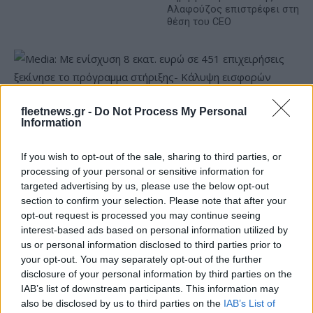
Αλαφούζος επιστρέφει στη
θέση του CEO
fleetnews.gr -
Do Not Process My Personal
Information
Media: Με ενίσχυση 8 εκατ. ευρώ σε 451 επιχειρήσεις
ξεκίνησε το πρόγραμμα στήριξης- Κάλυψη εισφορών
ΕΔΟΕΑΠ
If you wish to opt-out of the sale, sharing to third parties, or
processing of your personal or sensitive information for
targeted advertising by us, please use the below opt-out
section to confirm your selection. Please note that after your
opt-out request is processed you may continue seeing
interest-based ads based on personal information utilized by
us or personal information disclosed to third parties prior to
your opt-out. You may separately opt-out of the further
Η Toyota φέρνει νέα γενιά
Σε κινεζική… πολιορκία η
μπαταριών για τα υβριδικά
ευρωπαϊκή
disclosure of your personal information by third parties on the
της
αυτοκινητοβιομηχανία
IAB’s list of downstream participants. This information may
also be disclosed by us to third parties on the
IAB’s List of