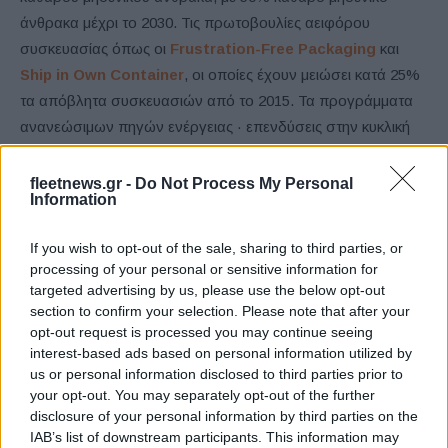
άνθρακα μέχρι το 2030. Τις πρωτοβουλίες αειφόρου
συσκευασίας όπως οι
Frustration-Free Packaging
και
Ship in Own Container
, οι οποίες έχουν μειώσει κατά 25%
τα απόβλητα συσκευασιών από το 2015. Τα προγράμματα
ανανεώσιμων πηγών ενέργειας · επενδύσεις στην κυκλική
οικονομία με το
Closed Loop Fund
και πολλές άλλες
πρωτοβουλίες της εταιρείας.
fleetnews.gr -
Do Not Process My Personal
Information
Συγχαρητήρια και επιφυλάξεις
If you wish to opt-out of the sale, sharing to third parties, or
processing of your personal or sensitive information for
targeted advertising by us, please use the below opt-out
section to confirm your selection. Please note that after your
opt-out request is processed you may continue seeing
interest-based ads based on personal information utilized by
us or personal information disclosed to third parties prior to
your opt-out. You may separately opt-out of the further
disclosure of your personal information by third parties on the
IAB’s list of downstream participants. This information may