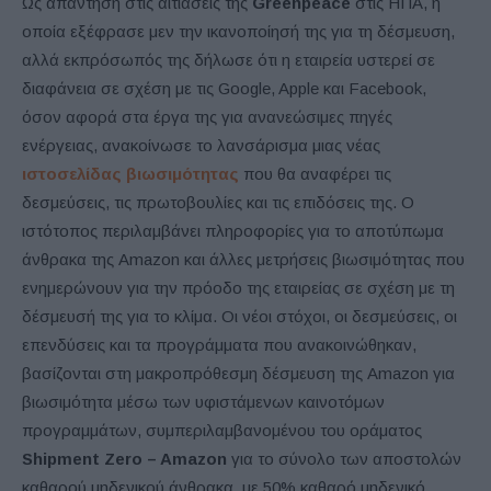
Ως απάντηση στις αιτιάσεις της
Greenpeace
στις ΗΠΑ, η
οποία εξέφρασε μεν την ικανοποίησή της για τη δέσμευση,
αλλά εκπρόσωπός της δήλωσε ότι η εταιρεία υστερεί σε
διαφάνεια σε σχέση με τις Google, Apple και Facebook,
όσον αφορά στα έργα της για ανανεώσιμες πηγές
ενέργειας, ανακοίνωσε το λανσάρισμα μιας νέας
ιστοσελίδας βιωσιμότητας
που θα αναφέρει τις
δεσμεύσεις, τις πρωτοβουλίες και τις επιδόσεις της. Ο
ιστότοπος περιλαμβάνει πληροφορίες για το αποτύπωμα
άνθρακα της Amazon και άλλες μετρήσεις βιωσιμότητας που
ενημερώνουν για την πρόοδο της εταιρείας σε σχέση με τη
δέσμευσή της για το κλίμα. Οι νέοι στόχοι, οι δεσμεύσεις, οι
επενδύσεις και τα προγράμματα που ανακοινώθηκαν,
βασίζονται στη μακροπρόθεσμη δέσμευση της Amazon για
βιωσιμότητα μέσω των υφιστάμενων καινοτόμων
προγραμμάτων, συμπεριλαμβανομένου του οράματος
Shipment Zero – Amazon
για το σύνολο των αποστολών
καθαρού μηδενικού άνθρακα, με 50% καθαρό μηδενικό