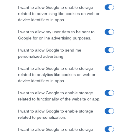
μετατρέψουν τη ρητορική σε πραγματικότητα. Ένα από τα
I want to allow Google to enable storage
πιο άμεσα πράγματα που μπορεί να κάνει ο κ. Bezos για τον
related to advertising like cookies on web or
πλανήτη είναι να χρησιμοποιήσει την επιρροή της Amazon
device identifiers in apps.
στο Καπιτώλιο. Εάν η Amazon χρησιμοποιήσει την πολιτική
της επιρροή για να υποστηρίξει την έξυπνη πολιτική για το
I want to allow my user data to be sent to
Google for online advertising purposes.
κλίμα, οι νομοθέτες θα την ακούσουν, δήλωσε εμφατικά η
Elizabeth Sturcken
, Managing Director του
Environmental
I want to allow Google to send me
Defense Fund
.
personalized advertising.
I want to allow Google to enable storage
Και οι εργαζόμενοι στην έδρα της Amazon στο Seattle
related to analytics like cookies on web or
ετοιμάζονται να ενταχθούν στην κλιματική απεργία την
device identifiers in apps.
Παρασκευή 27 Σεπτεμβρίου, ενώ πάνω από 4 εκατομμύρια
I want to allow Google to enable storage
άνθρωποι σε περισσότερες από 150 χώρες συμμετέχουν
related to functionality of the website or app.
στις απεργίες ζητώντας έναν καθαρότερο πλανήτη για
όλους.
I want to allow Google to enable storage
related to personalization.
I want to allow Google to enable storage