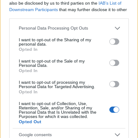
also be disclosed by us to third parties on the
IAB’s List of
Downstream Participants
that may further disclose it to other
third parties.
Please note that this website/app uses one or more Google
Personal Data Processing Opt Outs
services and may gather and store information including but
not limited to your visit or usage behaviour. You may click to
I want to opt-out of the Sharing of my
personal data.
grant or deny consent to Google and its third-party tags to
Opted In
use your data for below specified purposes in below Google
Ο Jeff Bezos δήλωσε ενθουσιασμένος με την δέσμευση για
consent section.
I want to opt-out of the Sale of my
Personal Data.
το κλίμα. Και εξέφρασε τις ευχαριστίες του στο Twitter στην
Opted In
Christiana Figueres
-την πρώην Executive Secretary της
I want to opt-out of processing my
των Ηνωμένων Εθνών για την Κλιματική Αλλαγή (
UNFCCC
)
Personal Data for Targeted Advertising.
2010-2016- χωρίς την οποία, όπως δήλωσε, θα ήταν
Opted In
αδύνατο να συμβεί. Πλήθος τα συγχαρητήρια για την
I want to opt-out of Collection, Use,
πρωτοβουλία της Amazon στα social media. Αλλά
Retention, Sale, and/or Sharing of my
Personal Data that Is Unrelated with the
υπάρχουν και επιφυλάξεις: “Υπάρχει πολύ σκληρή δουλειά
Purposes for which it was collected.
Opted Out
ακόμα μπροστά στην Amazon – και οι πραγματικοί ηγέτες
για το κλίμα θα προκύψουν με βάση την ικανότητά τους να
Google consents