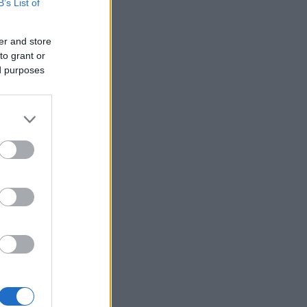
B’s List of
er and store
to grant or
ed purposes