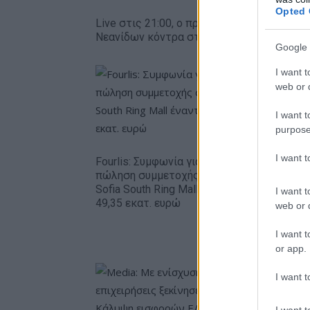
Opted 
Live στις 21:00, ο προημιτελικός της Εθνι
Νεανίδων κόντρα στη Λιθουανία
Google 
I want t
web or d
I want t
purpose
I want 
Fourlis: Συμφωνία για την
πώληση συμμετοχής στο
Β.Σ. Καρο
Sofia South Ring Mall έναντι
I want t
εκατ. ευ
49,35 εκατ. ευρώ
web or d
κερδών 5
στοιχήμα
I want t
alcohol
or app.
I want t
I want t