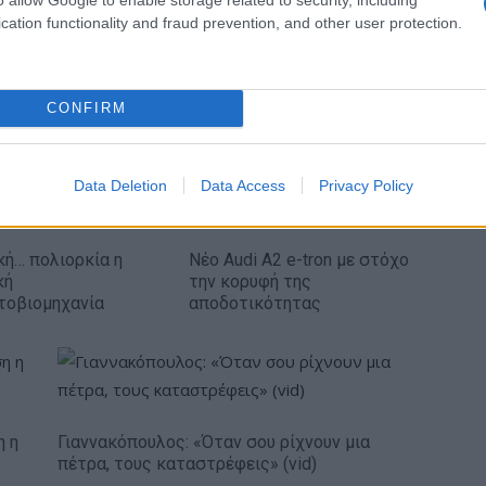
cation functionality and fraud prevention, and other user protection.
IAB Hellas: Νέα Διοικούσα Επιτροπή και νέο
Διοικητικό Συμβούλιο - Πρόεδρος ο Γαληνός
Γιαγλής
CONFIRM
Data Deletion
Data Access
Privacy Policy
κή… πολιορκία η
Νέο Audi A2 e-tron με στόχο
κή
την κορυφή της
τοβιομηχανία
αποδοτικότητας
η η
Γιαννακόπουλος: «Όταν σου ρίχνουν μια
πέτρα, τους καταστρέφεις» (vid)