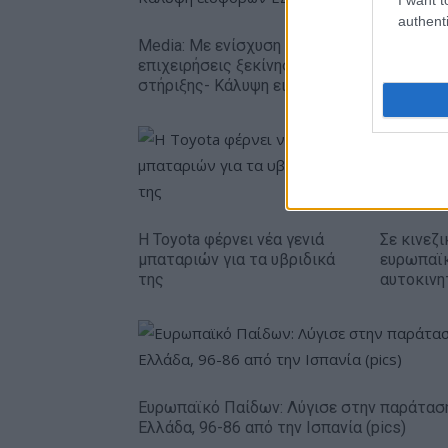
authenti
Media: Με ενίσχυση 8 εκατ. ευρώ σε 451
επιχειρήσεις ξεκίνησε το πρόγραμμα
στήριξης- Κάλυψη εισφορών ΕΔΟΕΑΠ
Η Toyota φέρνει νέα γενιά
Σε κινεζι
μπαταριών για τα υβριδικά
ευρωπαϊ
της
αυτοκινη
Ευρωπαϊκό Παίδων: Λύγισε στην παράτασ
Ελλάδα, 96-86 από την Ισπανία (pics)