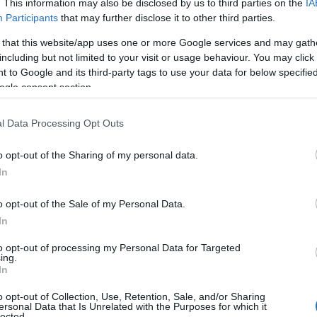
. This information may also be disclosed by us to third parties on the
IA
Participants
that may further disclose it to other third parties.
 that this website/app uses one or more Google services and may gath
σης παραμένει πρόκληση
, καθώς η χειροκίνητη
including but not limited to your visit or usage behaviour. You may click 
αι χρονοβόρα. Αυτό δείχνει πως η προσαρμογή των
 to Google and its third-party tags to use your data for below specifi
γκες ανακύκλωσης δεν περιορίζεται μόνο στη δημιουργία
ogle consent section.
την εισαγωγή προηγμένων τεχνολογιών
 γίνει η διαδικασία ασφαλής, αποδοτική και βιώσιμη σε
l Data Processing Opt Outs
o opt-out of the Sharing of my personal data.
In
αυτοματοποιημένη αποσυναρμολόγηση
, μειώνοντας
ας κατά 75% την παραγωγικότητα και φτάνοντας σε 89%
o opt-out of the Sale of my Personal Data.
ίσιμες πρώτες ύλες και μέρη που δύσκολα εξάγονται
In
to opt-out of processing my Personal Data for Targeted
ing.
In
o opt-out of Collection, Use, Retention, Sale, and/or Sharing
ersonal Data that Is Unrelated with the Purposes for which it
lected.