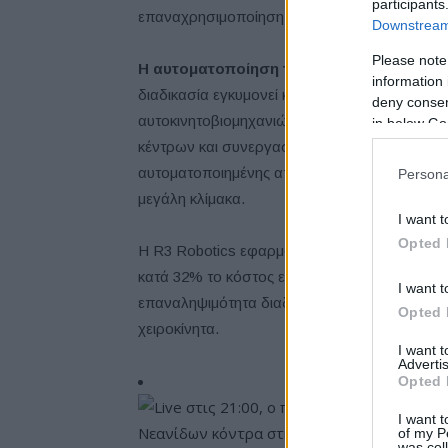
participants
επαναχρησιμοποίηση ανταλλακτικών.
Downstream 
Please note
Η αυτοματοποίηση της αποσυναρμολόγη
information 
διαδικασία εγκυμονεί κινδύνους και θεωρείτ
deny consent
αυτοκινητοβιομηχανιών στις αυξανόμενες ανά
in below Go
κέντρων και συνεργασιών, αλλά απαιτεί και 
αυτοματοποιημένης αποσυναρμολόγησης για να
Persona
μεγάλη κλίμακα.
I want t
Opted 
Η R3 Robotics εφαρμόζει ήδη
βιομηχανική 
κατά 32% το κόστος επεξεργασίας, αυξάνοντ
I want t
επαναληψιμότητα διαδικασιών, ενώ ανακτά κρ
Opted 
χειροκίνητα.
I want 
Advertis
Opted 
I want t
of my P
was col