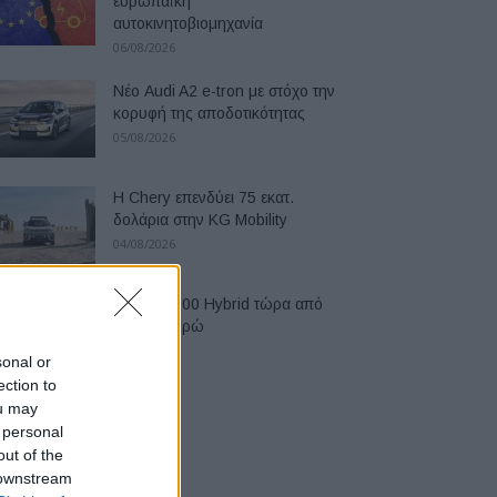
ευρωπαϊκή
αυτοκινητοβιομηχανία
06/08/2026
Νέο Audi A2 e-tron με στόχο την
κορυφή της αποδοτικότητας
05/08/2026
Η Chery επενδύει 75 εκατ.
δολάρια στην KG Mobility
04/08/2026
Το FIAT 500 Hybrid τώρα από
18.990 ευρώ
04/08/2026
sonal or
ection to
ou may
 personal
out of the
 downstream