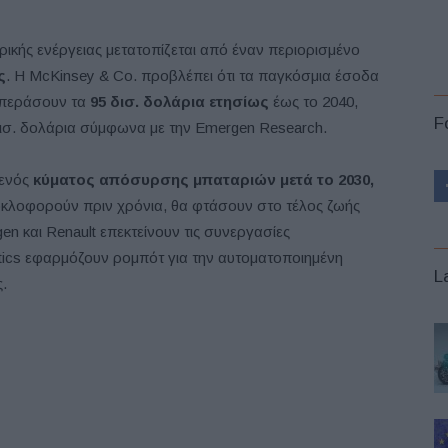
ικής ενέργειας μετατοπίζεται από έναν περιορισμένο
ς
. Η McKinsey & Co. προβλέπει ότι τα παγκόσμια έσοδα
επεράσουν τα
95 δισ. δολάρια ετησίως
έως το 2040,
F
 δισ. δολάρια σύμφωνα με την Emergen Research.
ενός
κύματος απόσυρσης μπαταριών μετά το 2030,
υκλοφορούν πριν χρόνια, θα φτάσουν στο τέλος ζωής
n και Renault επεκτείνουν τις συνεργασίες
tics εφαρμόζουν ρομπότ για την αυτοματοποιημένη
L
.