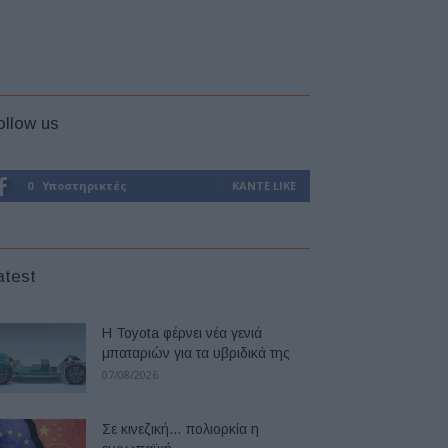
ollow us
0
Υποστηρικτές
ΚΆΝΤΕ LIKE
atest
Η Toyota φέρνει νέα γενιά
μπαταριών για τα υβριδικά της
07/08/2026
Σε κινεζική… πολιορκία η