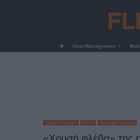
Fleet Management
Mobi
Safety & Environment
Mobility
Technology & Innovation
«Xρυσή φλέβα» της 