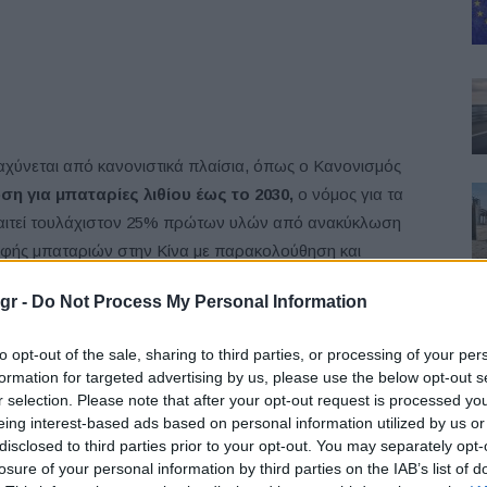
χύνεται από κανονιστικά πλαίσια, όπως ο Κανονισμός
η για μπαταρίες λιθίου έως το 2030,
ο νόμος για τα
παιτεί τουλάχιστον 25% πρώτων υλών από ανακύκλωση
οφής μπαταριών στην Κίνα με παρακολούθηση και
ταριών. Αναμφίβολα η έλλειψη πόρων και η ανάγκη
gr -
Do Not Process My Personal Information
ραιτέρω την ανάπτυξη.
to opt-out of the sale, sharing to third parties, or processing of your per
ίες προσαρμόζονται γρήγορα. Ενδεικτικά, η
BMW
και η
formation for targeted advertising by us, please use the below opt-out s
χημάτων, η
Volkswagen
δημιούργησε κέντρο
r selection. Please note that after your opt-out request is processed y
με στόχο 15.000 οχήματα ετησίως έως το 2030 και η
eing interest-based ads based on personal information utilized by us or
disclosed to third parties prior to your opt-out. You may separately opt-
ile Recycling, που αποτελεί κεντρικό πυλώνα στη
losure of your personal information by third parties on the IAB’s list of
στιάζοντας στη βιωσιμότητα και την