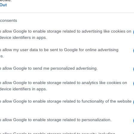
Out
κής
Ευρωπαϊκό Κορασίδων: Άνετη νίκη της
Ελλάδας στην πρεμιέρα, 78-36 την Ιρλανδία
consents
o allow Google to enable storage related to advertising like cookies on
evice identifiers in apps.
o allow my user data to be sent to Google for online advertising
s.
to allow Google to send me personalized advertising.
ύλιας: Τζίρος 98,7
Deloitte Ελλάδος:
o allow Google to enable storage related to analytics like cookies on
ρώ και αύξηση
Χρηματοοικονομικός
evice identifiers in apps.
7% - Τα νέα
σύμβουλος της ΔΕΗ για την
τα σε low & non
είσοδο στην πολωνική αγορά
o allow Google to enable storage related to functionality of the website
ενέργειας
o allow Google to enable storage related to personalization.
o allow Google to enable storage related to security, including