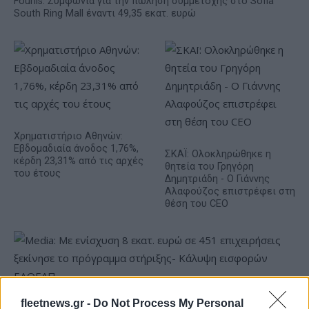
Fourlis: Συμφωνία για την πώληση συμμετοχής στο Sofia
South Ring Mall έναντι 49,35 εκατ. ευρώ
Χρηματιστήριο Αθηνών:
Εβδομαδιαία άνοδος 1,76%,
ΣΚΑΪ: Ολοκληρώθηκε η
κέρδη 23,31% από τις αρχές
θητεία του Γρηγόρη
του έτους
Δημητριάδη - Ο Γιάννης
Αλαφούζος επιστρέφει στη
θέση του CEO
fleetnews.gr -
Do Not Process My Personal
Media: Με ενίσχυση 8 εκατ. ευρώ σε 451 επιχειρήσεις