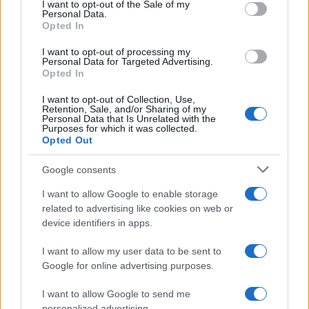
consent section.
I want to opt-out of the Sale of my
Personal Data.
Opted In
Σασλόγλου: «Ξεχνάμε ό,τι
έγινε και προχωράμε»
I want to opt-out of processing my
Personal Data for Targeted Advertising.
Εθνική Κορασίδων: Νίκησε
Opted In
με 74-65 τη Δανία και παίζει
ημιτελικό με τη Νορβηγία
I want to opt-out of Collection, Use,
Retention, Sale, and/or Sharing of my
Personal Data that Is Unrelated with the
Purposes for which it was collected.
Opted Out
Google consents
Ελληνική Αναπτυξιακή Τράπεζα: Με «προίκα» 2 δισ. ευρώ
ανοίγει δρόμο για δάνεια έως 5 δισ. σε μικρομεσαίες
I want to allow Google to enable storage
related to advertising like cookies on web or
device identifiers in apps.
I want to allow my user data to be sent to
Google for online advertising purposes.
I want to allow Google to send me
personalized advertising.