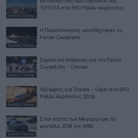
Εκπαιδευτική πρωτοβουλία της
TOYOTA στο ΕΚΟ Ράλλυ Ακρόπολις
Events & Training
Η Πελοπόννησος «υποδέχτηκε» το
Ferrari Cavalcade
Events & Training
Σημαντική διάκριση για τον Όμιλο
Συγγελίδη – Citroen
Events & Training
Θρίαμβος για Toyota – Ogier στο ΕΚΟ
Ράλλυ Ακρόπολις 2026
Events & Training
Στην πίστα των Μεγάρων με τα
μοντέλα JCW της MINI
Events & Training