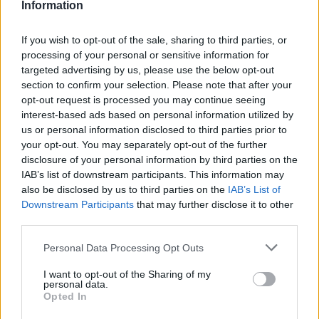
Information
ξεκίνησε το πρόγραμμα στήριξης- Κάλυψη εισφορών
ΕΔΟΕΑΠ
If you wish to opt-out of the sale, sharing to third parties, or
processing of your personal or sensitive information for
targeted advertising by us, please use the below opt-out
section to confirm your selection. Please note that after your
opt-out request is processed you may continue seeing
interest-based ads based on personal information utilized by
us or personal information disclosed to third parties prior to
Η Toyota φέρνει νέα γενιά
Σε κινεζική… πολιορκία η
your opt-out. You may separately opt-out of the further
μπαταριών για τα υβριδικά
ευρωπαϊκή
της
αυτοκινητοβιομηχανία
disclosure of your personal information by third parties on the
IAB’s list of downstream participants. This information may
also be disclosed by us to third parties on the
IAB’s List of
Downstream Participants
that may further disclose it to other
third parties.
Please note that this website/app uses one or more Google
Personal Data Processing Opt Outs
Νέο Audi A2 e-tron με στόχο την κορυφή της
services and may gather and store information including but
αποδοτικότητας
not limited to your visit or usage behaviour. You may click to
I want to opt-out of the Sharing of my
personal data.
grant or deny consent to Google and its third-party tags to
Opted In
use your data for below specified purposes in below Google