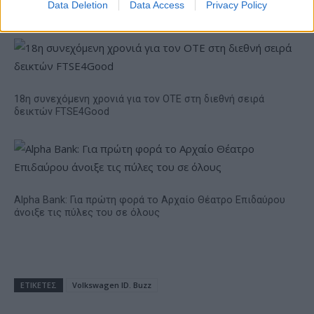
Data Deletion
Data Access
Privacy Policy
το 2028
18η συνεχόμενη χρονιά για τον ΟΤΕ στη διεθνή σειρά
δεικτών FTSE4Good
Alpha Bank: Για πρώτη φορά το Αρχαίο Θέατρο Επιδαύρου
άνοιξε τις πύλες του σε όλους
ΕΤΙΚΕΤΕΣ
Volkswagen ID. Buzz