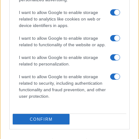
Β.Σ. Καρούλιας: Τζίρος 98,7
Deloitte Ελλάδος:
I want to allow Google to enable storage
εκατ. ευρώ και αύξηση
Χρηματοοικονομικός
related to analytics like cookies on web or
κερδών 57% - Τα νέα
σύμβουλος της ΔΕΗ για την
device identifiers in apps.
στοιχήματα σε low & non
είσοδο στην πολωνική
alcohol
αγορά ενέργειας
I want to allow Google to enable storage
related to functionality of the website or app.
I want to allow Google to enable storage
Η Chery επενδύει 75 εκατ. δολάρια στην KG Mobility
related to personalization.
I want to allow Google to enable storage
related to security, including authentication
functionality and fraud prevention, and other
user protection.
Το FIAT 500 Hybrid τώρα
από 18.990 ευρώ
CONFIRM
Ατρόμητος και Novibet
συνεχίζουν μαζί: Ανανέωση
της συνεργασίας τους μέχρι