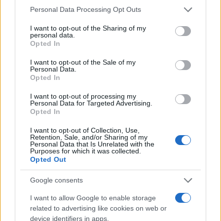
Ατρόμητος και Novibet
Please note that this website/app uses one or more Google
συνεχίζουν μαζί: Ανανέωση
Personal Data Processing Opt Outs
services and may gather and store information including but
της συνεργασίας τους μέχρι
το 2028
not limited to your visit or usage behaviour. You may click to
I want to opt-out of the Sharing of my
personal data.
grant or deny consent to Google and its third-party tags to
Opted In
use your data for below specified purposes in below Google
consent section.
I want to opt-out of the Sale of my
Personal Data.
Opted In
18η συνεχόμενη χρονιά για τον ΟΤΕ στη διεθνή σειρά
I want to opt-out of processing my
δεικτών FTSE4Good
Personal Data for Targeted Advertising.
Opted In
I want to opt-out of Collection, Use,
Retention, Sale, and/or Sharing of my
Personal Data that Is Unrelated with the
Purposes for which it was collected.
Opted Out
Alpha Bank: Για πρώτη φορά το Αρχαίο Θέατρο Επιδαύρου
άνοιξε τις πύλες του σε όλους
Google consents
I want to allow Google to enable storage
related to advertising like cookies on web or
device identifiers in apps.
ΕΤΙΚΕΤΕΣ
Arocs
Unimog