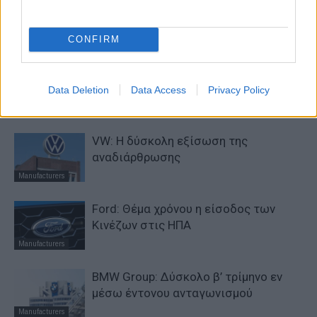
Σε κινεζική… πολιορκία η ευρωπαϊκή
αυτοκινητοβιομηχανία
CONFIRM
Manufacturers
Η Chery επενδύει 75 εκατ. δολάρια
στην KG Mobility
Data Deletion
Data Access
Privacy Policy
Manufacturers
VW: Η δύσκολη εξίσωση της
αναδιάρθρωσης
Manufacturers
Ford: Θέμα χρόνου η είσοδος των
Κινέζων στις ΗΠΑ
Manufacturers
BMW Group: Δύσκολο β’ τρίμηνο εν
μέσω έντονου ανταγωνισμού
Manufacturers