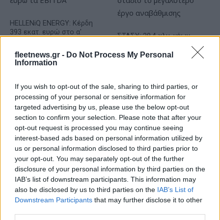
HELLENiQ ENERGY: Κέρδη
393 εκατ. ευρώ στο α'
ΣΤΑΣΥ: 29,4 χλμ. νέων
εξάμηνο – Στα 734 εκατ.
σιδηροτροχιών στο Μετρό
ευρώ τα EBITDA
της Αθήνας - Στο τελικό
fleetnews.gr -
Do Not Process My Personal
Information
στάδιο το μεγαλύτερο έργο
αναβάθμισης
If you wish to opt-out of the sale, sharing to third parties, or
processing of your personal or sensitive information for
targeted advertising by us, please use the below opt-out
section to confirm your selection. Please note that after your
Η Chery επενδύει 75 εκατ. δολάρια στην KG Mobility
opt-out request is processed you may continue seeing
interest-based ads based on personal information utilized by
us or personal information disclosed to third parties prior to
your opt-out. You may separately opt-out of the further
disclosure of your personal information by third parties on the
IAB’s list of downstream participants. This information may
Το FIAT 500 Hybrid τώρα
also be disclosed by us to third parties on the
IAB’s List of
από 18.990 ευρώ
Downstream Participants
that may further disclose it to other
third parties.