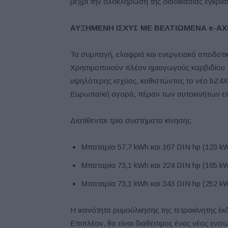
μέχρι την ολοκλήρωση της διαδικασίας έγκρισ
ΑΥΞΗΜΕΝΗ ΙΣΧΥΣ ΜΕ ΒΕΛΤΙΩΜΕΝΑ
e
-AX
Τα συμπαγή, ελαφριά και ενεργειακά αποδοτικ
Χρησιμοποιούν πλέον ημιαγωγούς καρβιδίου τ
υψηλότερης ισχύος, καθιστώντας το νέο bZ4X
Ευρωπαϊκή αγορά, πέραν των αυτοκινήτων ε
Διατίθενται τρία συστήματα κίνησης:
Μπαταρία 57,7 kWh και 167 DIN hp (123 
Μπαταρία 73,1 kWh και 224 DIN hp (165 
Μπαταρία 73,1 kWh και 343 DIN hp (252 k
Η ικανότητα ρυμούλκησης της τετρακίνητης έκδ
Επιπλέον, θα είναι διαθέσιμος ένας νέος εν