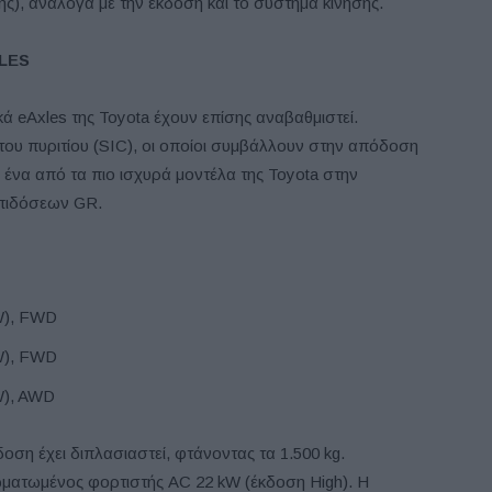
ης), ανάλογα με την έκδοση και το σύστημα κίνησης.
LES
ά eAxles της Toyota έχουν επίσης αναβαθμιστεί.
ου πυριτίου (SIC), οι οποίοι συμβάλλουν στην απόδοση
 ένα από τα πιο ισχυρά μοντέλα της Toyota στην
πιδόσεων GR.
kW), FWD
kW), FWD
W), AWD
οση έχει διπλασιαστεί, φτάνοντας τα 1.500 kg.
σωματωμένος φορτιστής AC 22 kW (έκδοση High). Η