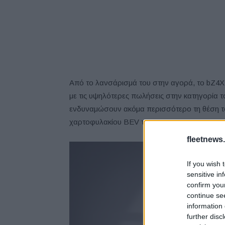
Από το λανσάρισμά του στην αγορά, το bZ4X 
με τις υψηλότερες πωλήσεις στην κατηγορία 
ενδυναμώσουν ακόμα περισσότερο τη θέση το
χαρτοφυλακίου BEV της Toyota.
fleetnews.
If you wish 
sensitive in
confirm you
continue se
information 
further disc