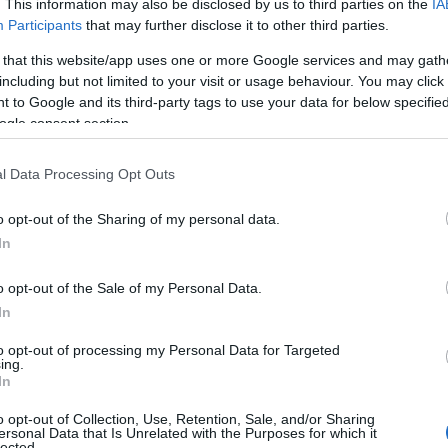
. This information may also be disclosed by us to third parties on the
IA
Participants
that may further disclose it to other third parties.
 that this website/app uses one or more Google services and may gath
including but not limited to your visit or usage behaviour. You may click 
 to Google and its third-party tags to use your data for below specifi
ogle consent section.
l Data Processing Opt Outs
o opt-out of the Sharing of my personal data.
In
o opt-out of the Sale of my Personal Data.
In
ς ένα αυθεντικό SUV, με προαιρετικό σύστημα
to opt-out of processing my Personal Data for Targeted
τες ελέγχου και γνήσιες ικανότητες σε δύσκολες
ing.
In
ηρίζεται στη μακροχρόνια ηγετική θέση της Toyota στις
σης, μία εμπειρία που βελτιώνει επίσης την ποιότητα,
o opt-out of Collection, Use, Retention, Sale, and/or Sharing
ersonal Data that Is Unrelated with the Purposes for which it
ς. Η Toyota προσφέρει το μοναδικό Πρόγραμμα Φροντίδας
lected.