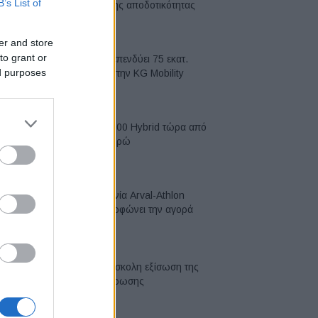
B’s List of
κορυφή της αποδοτικότητας
05/08/2026
er and store
to grant or
Η Chery επενδύει 75 εκατ.
ed purposes
δολάρια στην KG Mobility
04/08/2026
Το FIAT 500 Hybrid τώρα από
18.990 ευρώ
04/08/2026
Η συμφωνία Arval-Athlon
αναδιαμορφώνει την αγορά
leasing
03/08/2026
VW: Η δύσκολη εξίσωση της
αναδιάρθρωσης
03/08/2026