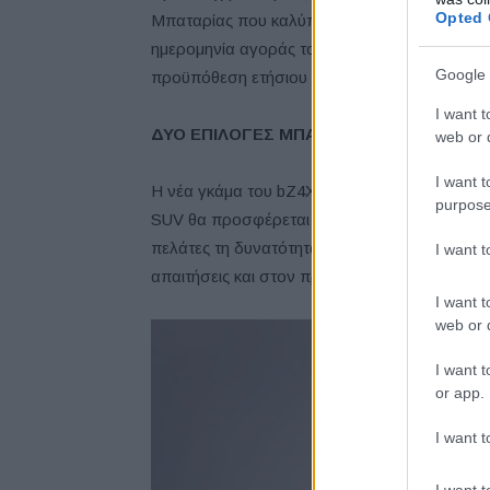
Opted 
Μπαταρίας που καλύπτει τη μπαταρία με εγγύη
ημερομηνία αγοράς του οχήματος ή έως και έ
Google 
προϋπόθεση ετήσιου ελέγχου της κατάστασης 
I want t
ΔΥΟ ΕΠΙΛΟΓΕΣ ΜΠΑΤΑΡΙΑΣ
web or d
I want t
Η νέα γκάμα του bZ4X θα διευρυνθεί με την 
purpose
SUV θα προσφέρεται τώρα με μπαταρία 57,7 k
πελάτες τη δυνατότητα να επιλέξουν την έκδο
I want 
απαιτήσεις και στον προϋπολογισμό τους.
I want t
web or d
I want t
or app.
I want t
I want t