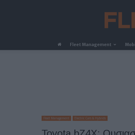
Fleet Management
Mobi
Fleet Management
Electric Cars & Hybrids
Toyota bZ4X: Ουσιασ