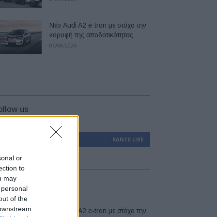
Νέο Audi A2 e-tron με στόχο την
κορυφή της αποδοτικότητας
05/08/2026
ollow us
0
Υποστηρικτές
ΚΆΝΤΕ LIKE
sonal or
ection to
ou may
atest
 personal
out of the
 downstream
Νέο Audi A2 e-tron με στόχο την