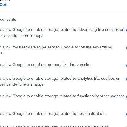
Out
ση κάθε χρόνο και για έως 10 χρόνια από την
να εκατομμύριο χιλιόμετρα οδήγησης, υπό την
consents
υγείας της μπαταρίας.
o allow Google to enable storage related to advertising like cookies on
evice identifiers in apps.
o allow my user data to be sent to Google for online advertising
εισαγωγή δύο επιλογών μπαταρίας. Το μεσαίου μεγέθους
s.
Wh ή 73,1 kWh (μικτής χωρητικότητας), δίνοντας στους
ση που ανταποκρίνεται καλύτερα στις οδηγικές τους
to allow Google to send me personalized advertising.
o allow Google to enable storage related to analytics like cookies on
evice identifiers in apps.
o allow Google to enable storage related to functionality of the website
o allow Google to enable storage related to personalization.
o allow Google to enable storage related to security, including