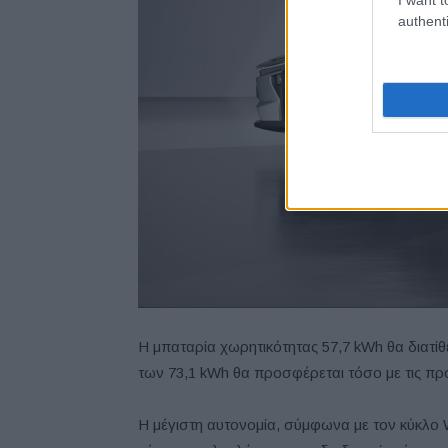
authenti
Η μπαταρία χωρητικότητας 57,7 kWh θα διατίθ
των 73,1 kWh θα προσφέρεται τόσο με τις προσ
Η μέγιστη αυτονομία, σύμφωνα με τον κύκλο 