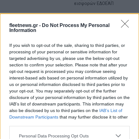
εισφορών ΕΔΟΕΑΠ
fleetnews.gr -
Do Not Process My Personal
Information
IAB Hellas: Νέα Διοικούσα Επιτροπή και νέο Διοικητικό
If you wish to opt-out of the sale, sharing to third parties, or
Συμβούλιο - Πρόεδρος ο Γαληνός Γιαγλής
processing of your personal or sensitive information for
targeted advertising by us, please use the below opt-out
section to confirm your selection. Please note that after your
opt-out request is processed you may continue seeing
interest-based ads based on personal information utilized by
us or personal information disclosed to third parties prior to
your opt-out. You may separately opt-out of the further
Η Toyota φέρνει νέα γενιά
Σε κινεζική… πολιορκία η
disclosure of your personal information by third parties on the
μπαταριών για τα υβριδικά
ευρωπαϊκή
IAB’s list of downstream participants. This information may
της
αυτοκινητοβιομηχανία
also be disclosed by us to third parties on the
IAB’s List of
Downstream Participants
that may further disclose it to other
third parties.
Please note that this website/app uses one or more Google
Personal Data Processing Opt Outs