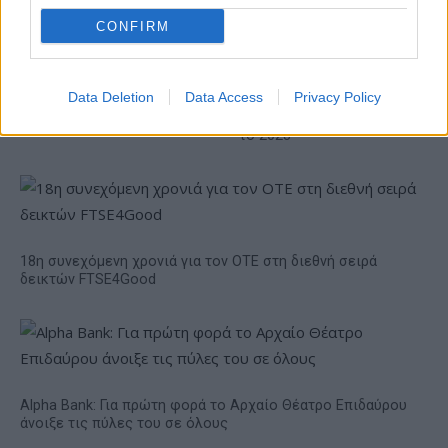
Το FIAT 500 Hybrid τώρα
από 18.990 ευρώ
CONFIRM
Ατρόμητος και Novibet
Data Deletion
Data Access
Privacy Policy
συνεχίζουν μαζί: Ανανέωση
της συνεργασίας τους μέχρι
το 2028
18η συνεχόμενη χρονιά για τον ΟΤΕ στη διεθνή σειρά
δεικτών FTSE4Good
Alpha Bank: Για πρώτη φορά το Αρχαίο Θέατρο Επιδαύρου
άνοιξε τις πύλες του σε όλους