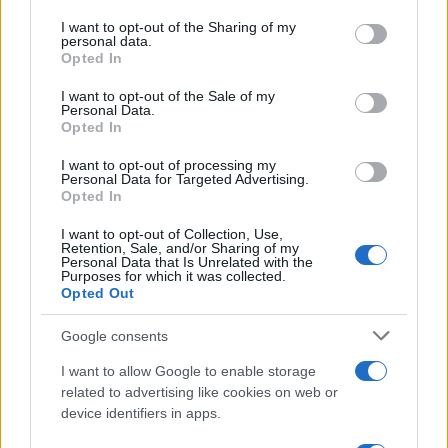
services and may gather and store information including but
Νέο Audi A2 e-tron με στόχο την κορυφή της
not limited to your visit or usage behaviour. You may click to
I want to opt-out of the Sharing of my
αποδοτικότητας
personal data.
grant or deny consent to Google and its third-party tags to
Opted In
use your data for below specified purposes in below Google
consent section.
I want to opt-out of the Sale of my
Personal Data.
Opted In
Ανανέωσε με Τζον Ιτούνας
I want to opt-out of processing my
Personal Data for Targeted Advertising.
το Περιστέρι
Opted In
Για την πρόκριση στις "4" οι
I want to opt-out of Collection, Use,
Νεάνιδες απόψε κόντρα
Retention, Sale, and/or Sharing of my
στη Λιθουανία (live stream)
Personal Data that Is Unrelated with the
Purposes for which it was collected.
Opted Out
Google consents
I want to allow Google to enable storage
Ειδικό Χωροταξικό Πλαίσιο για τον Τουρισμό: Στρατηγικό
related to advertising like cookies on web or
εργαλείο για βιώσιμη τουριστική ανάπτυξη
device identifiers in apps.