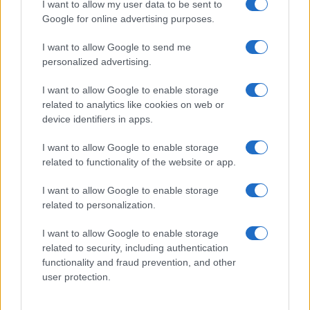
I want to allow my user data to be sent to
Google for online advertising purposes.
I want to allow Google to send me
personalized advertising.
HELLENiQ ENERGY: Κέρδη
I want to allow Google to enable storage
393 εκατ. ευρώ στο α'
related to analytics like cookies on web or
ΣΤΑΣΥ: 29,4 χλμ. νέων
εξάμηνο – Στα 734 εκατ.
σιδηροτροχιών στο Μετρό
device identifiers in apps.
ευρώ τα EBITDA
της Αθήνας - Στο τελικό
στάδιο το μεγαλύτερο έργο
I want to allow Google to enable storage
αναβάθμισης
related to functionality of the website or app.
I want to allow Google to enable storage
related to personalization.
Η Chery επενδύει 75 εκατ. δολάρια στην KG Mobility
I want to allow Google to enable storage
related to security, including authentication
functionality and fraud prevention, and other
user protection.