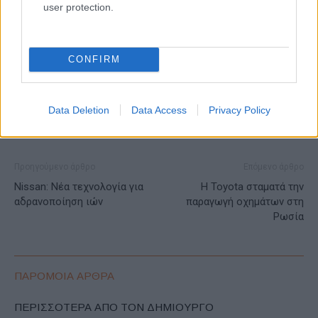
user protection.
ΕΤΙΚΕΤΕΣ
Fiat Professional
Scudo
Stellantis Group
Ευρώπη
Ηνωμένο Bασίλειο
CONFIRM
Data Deletion
Data Access
Privacy Policy
Προηγούμενο άρθρο
Επόμενο άρθρο
Nissan: Νέα τεχνολογία για
Η Toyota σταματά την
αδρανοποίηση ιών
παραγωγή οχημάτων στη
Ρωσία
ΠΑΡΟΜΟΙΑ ΑΡΘΡΑ
ΠΕΡΙΣΣΟΤΕΡΑ ΑΠΟ ΤΟΝ ΔΗΜΙΟΥΡΓΟ