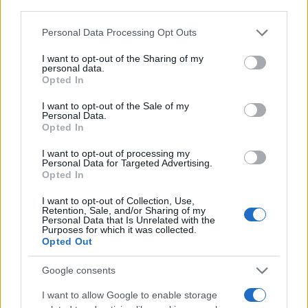
third parties.
Please note that this website/app uses one or more Google
Personal Data Processing Opt Outs
services and may gather and store information including but
Metlen: Ρεκόρ EBITDA στο
not limited to your visit or usage behaviour. You may click to
I want to opt-out of the Sharing of my
α' εξάμηνο, στα 550 εκατ.
personal data.
Χρηματοδότηση 8 εκατ.
grant or deny consent to Google and its third-party tags to
ευρώ – Καθαρά κέρδη 313
Opted In
ευρώ σε 843 μέσα
use your data for below specified purposes in below Google
εκατ. ευρώ
ενημέρωσης- Ξεκίνησε το
consent section.
I want to opt-out of the Sale of my
πενταετές πρόγραμμα
Personal Data.
ενίσχυσης του Τύπου
Opted In
I want to opt-out of processing my
Personal Data for Targeted Advertising.
Opted In
Η Chery επενδύει 75 εκατ. δολάρια στην KG Mobility
I want to opt-out of Collection, Use,
Retention, Sale, and/or Sharing of my
Personal Data that Is Unrelated with the
Purposes for which it was collected.
Opted Out
Google consents
Το FIAT 500 Hybrid τώρα
από 18.990 ευρώ
I want to allow Google to enable storage