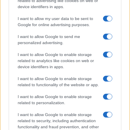
related to advertising like cookies on web or
device identifiers in apps.
Ατρόμητος και Novibet
συνεχίζουν μαζί: Ανανέωση
I want to allow my user data to be sent to
της συνεργασίας τους μέχρι
Google for online advertising purposes.
το 2028
I want to allow Google to send me
personalized advertising.
I want to allow Google to enable storage
related to analytics like cookies on web or
18η συνεχόμενη χρονιά για τον ΟΤΕ στη διεθνή σειρά
device identifiers in apps.
δεικτών FTSE4Good
I want to allow Google to enable storage
related to functionality of the website or app.
I want to allow Google to enable storage
related to personalization.
Alpha Bank: Για πρώτη φορά το Αρχαίο Θέατρο Επιδαύρου
άνοιξε τις πύλες του σε όλους
I want to allow Google to enable storage
related to security, including authentication
functionality and fraud prevention, and other