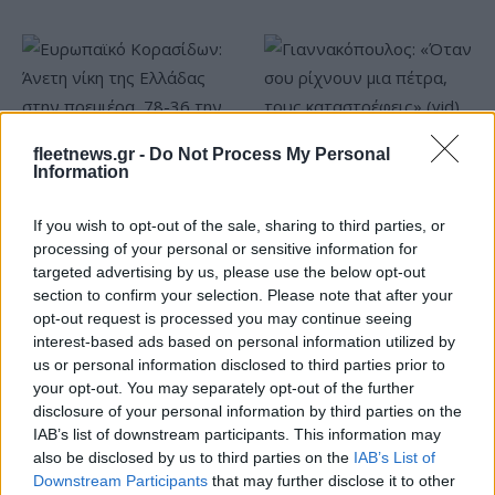
fleetnews.gr -
Do Not Process My Personal
Γιαννακόπουλος: «Όταν σου
Information
ρίχνουν μια πέτρα, τους
Ευρωπαϊκό Κορασίδων:
καταστρέφεις» (vid)
Άνετη νίκη της Ελλάδας
If you wish to opt-out of the sale, sharing to third parties, or
στην πρεμιέρα, 78-36 την
Ιρλανδία
processing of your personal or sensitive information for
targeted advertising by us, please use the below opt-out
section to confirm your selection. Please note that after your
opt-out request is processed you may continue seeing
interest-based ads based on personal information utilized by
us or personal information disclosed to third parties prior to
ΕΛΣΤΑΤ: Στο 3,4% υποχώρησε ο πληθωρισμός τον Ιούλιο
your opt-out. You may separately opt-out of the further
disclosure of your personal information by third parties on the
IAB’s list of downstream participants. This information may
also be disclosed by us to third parties on the
IAB’s List of
Downstream Participants
that may further disclose it to other