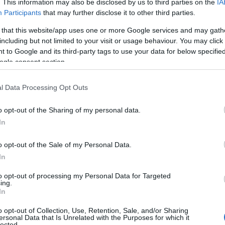
. This information may also be disclosed by us to third parties on the
IA
Participants
that may further disclose it to other third parties.
 that this website/app uses one or more Google services and may gath
including but not limited to your visit or usage behaviour. You may click 
 to Google and its third-party tags to use your data for below specifi
ogle consent section.
Ρεκόρ EBITDA στο α'
 στα 550 εκατ. ευρώ
Χρηματοδότηση 8 εκατ.
l Data Processing Opt Outs
 κέρδη 313 εκατ.
ευρώ σε 843 μέσα
ενημέρωσης- Ξεκίνησε το
o opt-out of the Sharing of my personal data.
πενταετές πρόγραμμα
In
ενίσχυσης του Τύπου
o opt-out of the Sale of my Personal Data.
In
to opt-out of processing my Personal Data for Targeted
ing.
In
IAB Hellas: Νέα Διοικούσα Επιτροπή και νέο
o opt-out of Collection, Use, Retention, Sale, and/or Sharing
Διοικητικό Συμβούλιο - Πρόεδρος ο Γαληνός
ersonal Data that Is Unrelated with the Purposes for which it
Γιαγλής
lected.