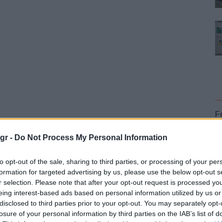
F
gr -
Do Not Process My Personal Information
to opt-out of the sale, sharing to third parties, or processing of your per
με
formation for targeted advertising by us, please use the below opt-out s
r selection. Please note that after your opt-out request is processed y
Ευρωπαϊκό Κορασίδων: Τζάμπολ για την
L
Εθνική στα Ιωάννινα κόντρα στην Ιρλανδία
eing interest-based ads based on personal information utilized by us or
(live stream)
disclosed to third parties prior to your opt-out. You may separately opt-
losure of your personal information by third parties on the IAB’s list of