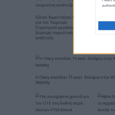
authenti
Ειδικό Χωροταξικό Πλαίσιο
HELLENiQ
για τον Τουρισμό:
393 εκατ
Στρατηγικό εργαλείο για
εξάμηνο 
βιώσιμη τουριστική
ευρώ τα 
ανάπτυξη
Η Chery επενδύει 75 εκατ. δολάρια στην K
Mobility