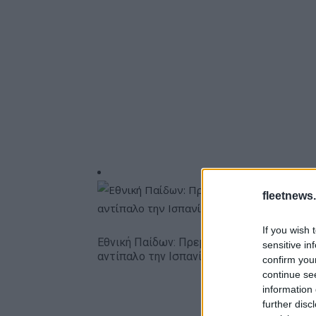
fleetnews.
If you wish 
Εθνική Παίδων: Πρεμιέρα στο Ευρωπαϊκό 
sensitive in
αντίπαλο την Ισπανία (live stream)
confirm you
continue se
information 
further disc