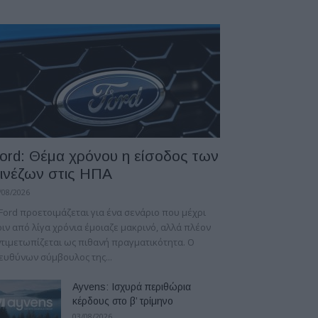
ord: Θέμα χρόνου η είσοδος των
ινέζων στις ΗΠΑ
/08/2026
Ford προετοιμάζεται για ένα σενάριο που μέχρι
ιν από λίγα χρόνια έμοιαζε μακρινό, αλλά πλέον
τιμετωπίζεται ως πιθανή πραγματικότητα. Ο
ευθύνων σύμβουλος της...
Ayvens: Iσχυρά περιθώρια
κέρδους στο β’ τρίμηνο
03/08/2026