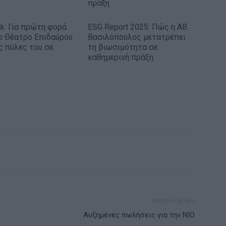
nk: Για πρώτη φορά
ESG Report 2025: Πώς η ΑΒ
ο Θέατρο Επιδαύρου
Βασιλόπουλος μετατρέπει
ις πύλες του σε
τη βιωσιμότητα σε
καθημερινή πράξη
Επόμενο άρθρο
Αυξημένες πωλήσεις για την NIO