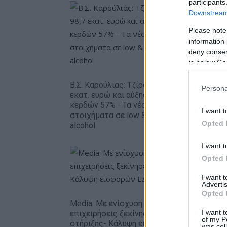
participants
Downstream 
Please note
information 
deny consent
in below Go
Metlen: 
εξάμηνο,
Β.Σ. Καρούλιας: Τζίρος 98,7
Persona
– Καθαρά
εκατ. ευρώ και αύξηση
ευρώ
κερδών 57% - Τα νέα
I want t
στοιχήματα σε low & non
Opted 
alcohol
I want t
Opted 
I want 
Advertis
Opted 
Media: Με ενίσχυση 8 εκατ. ευρώ σε 451
I want t
επιχειρήσεις ξεκίνησε το πρόγραμμα
of my P
στήριξης- Κάλυψη εισφορών ΕΔΟΕΑΠ
was col