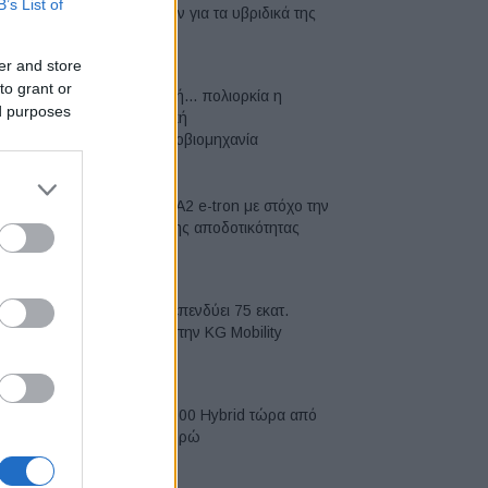
B’s List of
μπαταριών για τα υβριδικά της
07/08/2026
er and store
to grant or
Σε κινεζική… πολιορκία η
ed purposes
ευρωπαϊκή
αυτοκινητοβιομηχανία
06/08/2026
Νέο Audi A2 e-tron με στόχο την
κορυφή της αποδοτικότητας
05/08/2026
Η Chery επενδύει 75 εκατ.
δολάρια στην KG Mobility
04/08/2026
Το FIAT 500 Hybrid τώρα από
18.990 ευρώ
04/08/2026