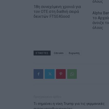
18η συνεχόμενη χρονιά για
τον ΟΤΕ στη διεθνή σειρά
Alpha Ba
δεικτών FTSE4Good
το Αρχαί
άνοιξε τ
όλους
ΕΤΙΚΕΤΕΣ
Citroën
Ευρώπη
Προηγούμενο άρθρο
Τι σημαίνει η νίκη Trump για τις γερμανικές
αυτοκινητοβιομηχανίες;