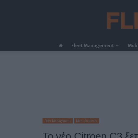
Fleet Management
Mobi
Fleet Management
Manufacturers
Το νέο Citroen C3 ξε