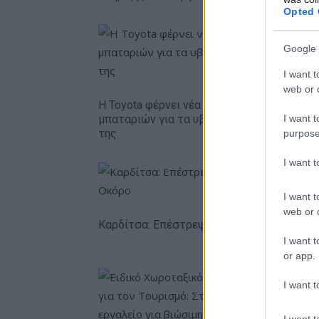
Opted 
Google 
I want t
web or d
Η Toyota φέρνει νέα γενιά
Σε κινεζι
I want t
μπαταριών για τα υβριδικά
ευρωπαϊ
της
αυτοκινη
purpose
I want 
I want t
web or d
Καρδίτσα: Επέστρεψε υγιής ο Φράνσις Οκ
I want t
or app.
I want t
I want t