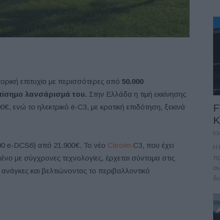
ορική επιτυχία με περισσότερες από
50.000
πίσημο λανσάρισμά του.
Στην Ελλάδα η τιμή εκκίνησης
F
00€, ενώ το ηλεκτρικό ë-C3, με κρατική επιδότηση, ξεκινά
Κ
03
00 e-DCS6) από 21.900€. Το νέο
Citroën
C3, που έχει
Η 
πρ
μένο με σύγχρονες τεχνολογίες, έρχεται σύντομα στις
αν
ς ανάγκες και βελτιώνοντας το περιβαλλοντικό
δι