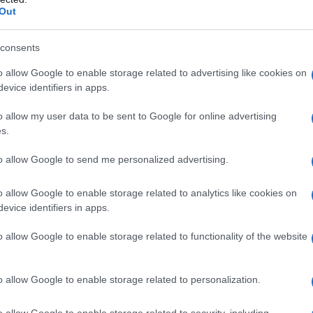
Out
consents
o allow Google to enable storage related to advertising like cookies on
evice identifiers in apps.
κή… πολιορκία η
Νέο Audi A2 e-tron με στόχο
o allow my user data to be sent to Google for online advertising
κή
την κορυφή της
τοβιομηχανία
αποδοτικότητας
s.
to allow Google to send me personalized advertising.
o allow Google to enable storage related to analytics like cookies on
evice identifiers in apps.
όρο
ΠΑΟΚ: Η άφιξη του Μπεν Μουρ στη
Θεσσαλονίκη (pics)
o allow Google to enable storage related to functionality of the website
o allow Google to enable storage related to personalization.
o allow Google to enable storage related to security, including