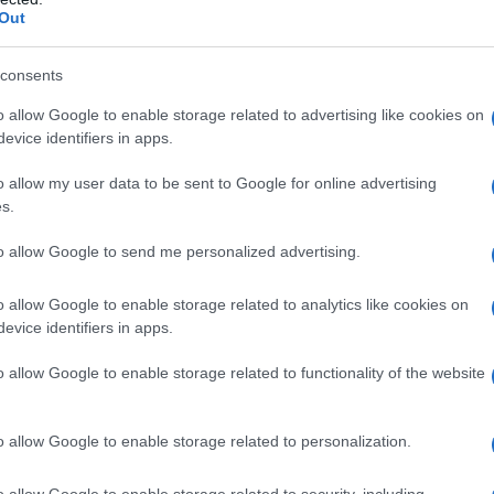
(live stream)
Out
consents
o allow Google to enable storage related to advertising like cookies on
evice identifiers in apps.
o allow my user data to be sent to Google for online advertising
s.
Ρεκόρ EBITDA στο α'
 στα 550 εκατ. ευρώ
Χρηματοδότηση 8 εκατ.
to allow Google to send me personalized advertising.
 κέρδη 313 εκατ.
ευρώ σε 843 μέσα
ενημέρωσης- Ξεκίνησε το
πενταετές πρόγραμμα
o allow Google to enable storage related to analytics like cookies on
ενίσχυσης του Τύπου
evice identifiers in apps.
o allow Google to enable storage related to functionality of the website
o allow Google to enable storage related to personalization.
o allow Google to enable storage related to security, including