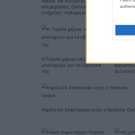
Media: Με ενίσχυση 8 εκατ. ευρώ σε 451
authenti
επιχειρήσεις ξεκίνησε το πρόγραμμα
στήριξης- Κάλυψη εισφορών ΕΔΟΕΑΠ
Η Toyota φέρνει νέα γενιά
Σε κινεζι
μπαταριών για τα υβριδικά
ευρωπαϊ
της
αυτοκινη
Καρδίτσα: Επέστρεψε υγιής ο Φράνσις Οκ