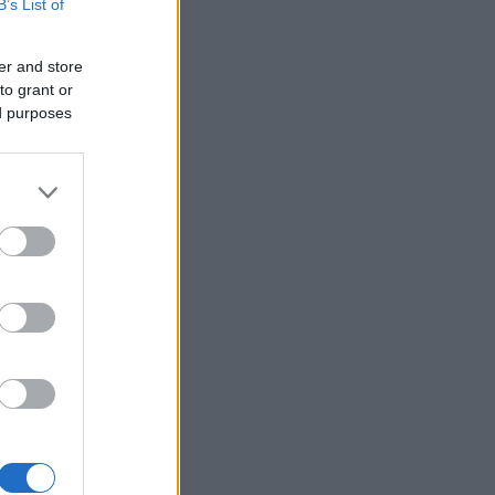
B’s List of
er and store
to grant or
ed purposes