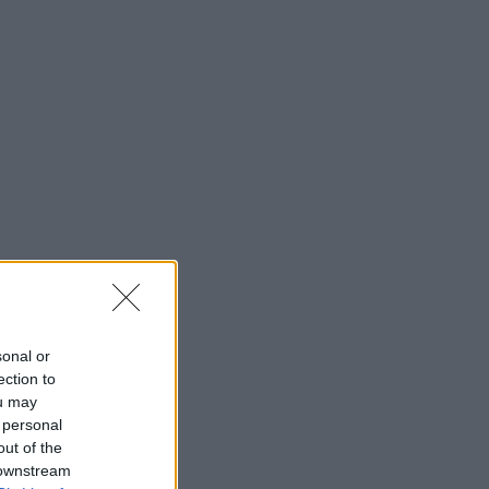
sonal or
ection to
ou may
 personal
out of the
 downstream