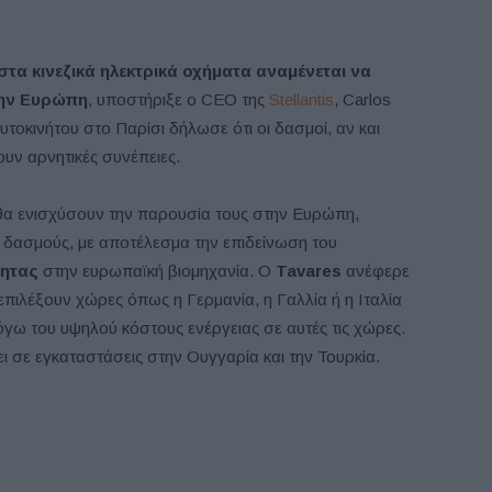
τα κινεζικά ηλεκτρικά οχήματα αναμένεται να
την Ευρώπη
, υποστήριξε ο CEO της
Stellantis
, Carlos
υτοκινήτου στο Παρίσι δήλωσε ότι οι δασμοί, αν και
υν αρνητικές συνέπειες.
ς θα ενισχύσουν την παρουσία τους στην Ευρώπη,
 δασμούς, με αποτέλεσμα την επιδείνωση του
τητας
στην ευρωπαϊκή βιομηχανία. Ο
Tavares
ανέφερε
α επιλέξουν χώρες όπως η Γερμανία, η Γαλλία ή η Ιταλία
όγω του υψηλού κόστους ενέργειας σε αυτές τις χώρες.
ει σε εγκαταστάσεις στην Ουγγαρία και την Τουρκία.