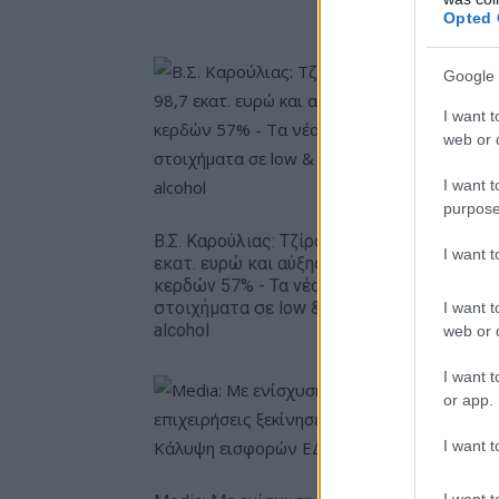
Opted 
Google 
I want t
web or d
I want t
purpose
Metlen: 
εξάμηνο,
Β.Σ. Καρούλιας: Τζίρος 98,7
I want 
– Καθαρά
εκατ. ευρώ και αύξηση
ευρώ
κερδών 57% - Τα νέα
στοιχήματα σε low & non
I want t
alcohol
web or d
I want t
or app.
I want t
I want t