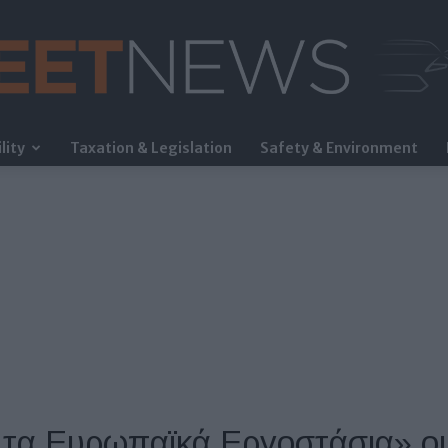
lity
Taxation & Legislation
Safety & Environment
FleetNews
α τα Ευρωπαϊκά Εργοστάσια» οι