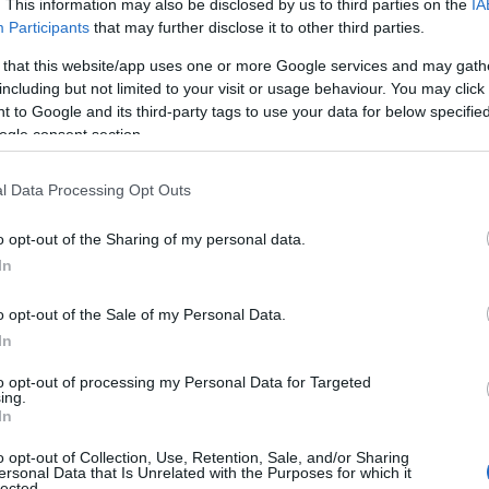
. This information may also be disclosed by us to third parties on the
IA
μένης της Ιταλίας, προσπαθούν να προσελκύσουν
Participants
that may further disclose it to other third parties.
ντάς τες να κατασκευάσουν αυτοκίνητα στην Ευρώπη και
ες προϋποθέσεις. Οι νέοι δασμοί της ΕΕ στα κινεζικής
 that this website/app uses one or more Google services and may gath
including but not limited to your visit or usage behaviour. You may click 
από
7,8%
για την
Tesla
, η οποία λαμβάνει λίγες επιδοτήσεις
 to Google and its third-party tags to use your data for below specifi
α άλλους κατασκευαστές όπως η SAIC.
ogle consent section.
10%, οι δασμοί μπορούν να φτάσουν έως και το
l Data Processing Opt Outs
υν τον ανταγωνισμό στην ευρωπαϊκή αγορά ηλεκτρικών
κατατάξεις στην αυτοκινητοβιομηχανία της περιοχής, με
o opt-out of the Sharing of my personal data.
και τους κινεζικούς κατασκευαστές.
In
o opt-out of the Sale of my Personal Data.
In
to opt-out of processing my Personal Data for Targeted
ing.
In
με
Ευρωπαϊκό Κορασίδων: Τζάμπολ για την
o opt-out of Collection, Use, Retention, Sale, and/or Sharing
ersonal Data that Is Unrelated with the Purposes for which it
Εθνική στα Ιωάννινα κόντρα στην Ιρλανδία
lected.