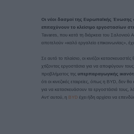
Οι νέοι δασμοί της Ευρωπαϊκής Ένωσης σ
επιταχύνουν το κλείσιμο εργοστασίων σ
Tavares, που κατά τη διάρκεια του Σαλονιού Α
αποτελούν «καλό εργαλείο επικοινωνίας», έχο
Σε αυτό το πλαίσιο, οι κινέζοι κατασκευαστέ
χτίζοντας εργοστάσια για να αποφύγουν τους
προβλήματος της
υπερπαραγωγικής ικανό
ότι οι κινεζικές εταιρείες, όπως η BYD, δεν θ
για να κατασκευάσουν τα εργοστάσιά τους, λ
Αντ’ αυτού, η
BYD
έχει ήδη αρχίσει να επενδύ