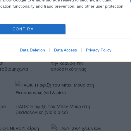
IAB Hellas: Νέα Διοικούσα Επιτροπή και νέο
cation functionality and fraud prevention, and other user protection.
Διοικητικό Συμβούλιο - Πρόεδρος ο Γαληνός
Γιαγλής
CONFIRM
Data Deletion
Data Access
Privacy Policy
κή… πολιορκία η
Νέο Audi A2 e-tron με στόχο
κή
την κορυφή της
τοβιομηχανία
αποδοτικότητας
όρο
ΠΑΟΚ: Η άφιξη του Μπεν Μουρ στη
Θεσσαλονίκη (vid & pics)