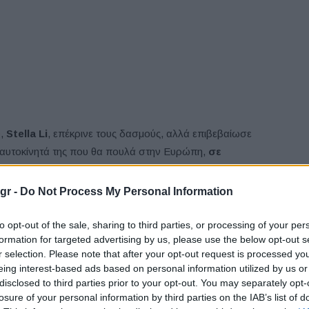
D
,
Stella Li
, επέκρινε τους δασμούς, αλλά επιβεβαίωσε
α αυτοκίνητά της που θα πουλά στην Ευρώπη,
σε
κής εταιρείας, βρίσκεται η παραγωγή εξαρτημάτων καθώς
ευρωπαϊκά της εργοστάσια. Ωστόσο, παραμένει ανοικτό
gr -
Do Not Process My Personal Information
ο κόστος των δασμών στους καταναλωτές ή διαφορετικά να
to opt-out of the sale, sharing to third parties, or processing of your per
formation for targeted advertising by us, please use the below opt-out s
r selection. Please note that after your opt-out request is processed y
apmotor
, μιας θυγατρικής της
Stellantis
, δήλωσε ότι οι
eing interest-based ads based on personal information utilized by us or
 που θα κατασκευάζονται στην Ευρώπη, αλλά είναι
νωρίς
disclosed to third parties prior to your opt-out. You may separately opt-
losure of your personal information by third parties on the IAB’s list of