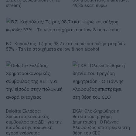
2/2 στο Ευρωμπάσκετ (live
Sofia South Ring Mall έναντι
stream)
49,35 εκατ. ευρώ
Β.Σ. Καρούλιας: Τζίρος 98,7 εκατ. ευρώ και αύξηση κερδών
57% - Τα νέα στοιχήματα σε low & non alcohol
Deloitte Ελλάδος:
ΣΚΑΪ: Ολοκληρώθηκε η
Χρηματοοικονομικός
θητεία του Γρηγόρη
σύμβουλος της ΔΕΗ για την
Δημητριάδη - Ο Γιάννης
είσοδο στην πολωνική
Αλαφούζος επιστρέφει στη
αγορά ενέργειας
θέση του CEO