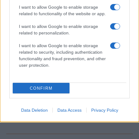
I want to allow Google to enable storage
related to functionality of the website or app.
I want to allow Google to enable storage
ΕΤΙΚΕΤΕΣ
Honda Motor
KPIT Technologies
related to personalization.
Ανάπτυξη λογισμικού
I want to allow Google to enable storage
related to security, including authentication
functionality and fraud prevention, and other
user protection.
CONFIRM
Προηγούμενο άρθρο
Επόμενο άρθρο
Η Divitec συνεργάζεται με τις
Chargespot, ενίσχυση του
Lexgo και Momodesign
δικτύου με ταχυφορτιστές DC
Data Deletion
Data Access
Privacy Policy
25kW