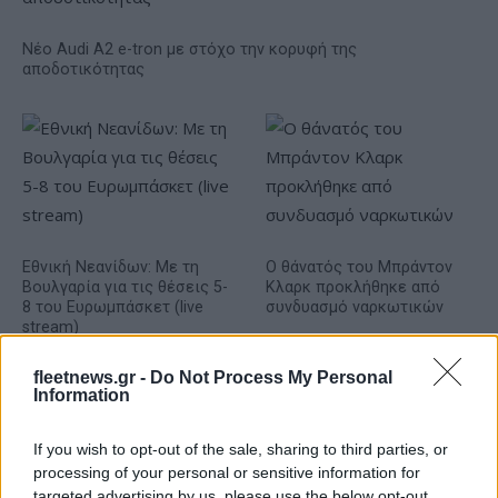
Νέο Audi A2 e-tron με στόχο την κορυφή της
αποδοτικότητας
Εθνική Νεανίδων: Με τη
O θάνατός του Μπράντον
Βουλγαρία για τις θέσεις 5-
Κλαρκ προκλήθηκε από
8 του Ευρωμπάσκετ (live
συνδυασμό ναρκωτικών
stream)
fleetnews.gr -
Do Not Process My Personal
Information
If you wish to opt-out of the sale, sharing to third parties, or
ΕΛΣΤΑΤ: Στο 3,4% υποχώρησε ο πληθωρισμός τον Ιούλιο
processing of your personal or sensitive information for
targeted advertising by us, please use the below opt-out