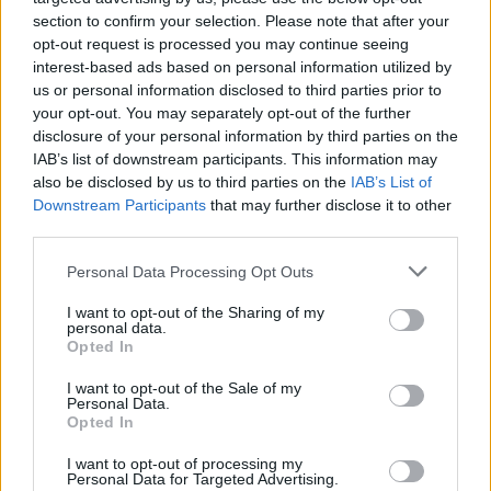
section to confirm your selection. Please note that after your
opt-out request is processed you may continue seeing
interest-based ads based on personal information utilized by
us or personal information disclosed to third parties prior to
your opt-out. You may separately opt-out of the further
disclosure of your personal information by third parties on the
IAB’s list of downstream participants. This information may
Metlen: Ρεκόρ EBITDA στο
also be disclosed by us to third parties on the
IAB’s List of
α' εξάμηνο, στα 550 εκατ.
Χρηματοδότηση 8 εκατ.
ευρώ – Καθαρά κέρδη 313
Downstream Participants
that may further disclose it to other
ευρώ σε 843 μέσα
εκατ. ευρώ
third parties.
ενημέρωσης- Ξεκίνησε το
πενταετές πρόγραμμα
Please note that this website/app uses one or more Google
ενίσχυσης του Τύπου
Personal Data Processing Opt Outs
services and may gather and store information including but
not limited to your visit or usage behaviour. You may click to
I want to opt-out of the Sharing of my
personal data.
grant or deny consent to Google and its third-party tags to
Opted In
use your data for below specified purposes in below Google
Η Chery επενδύει 75 εκατ. δολάρια στην KG Mobility
consent section.
I want to opt-out of the Sale of my
Personal Data.
Opted In
I want to opt-out of processing my
Personal Data for Targeted Advertising.