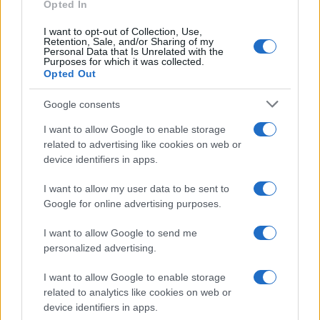
Opted In
Το FIAT 500 Hybrid τώρα
από 18.990 ευρώ
I want to opt-out of Collection, Use,
Retention, Sale, and/or Sharing of my
Personal Data that Is Unrelated with the
Purposes for which it was collected.
Opted Out
Ατρόμητος και Novibet
συνεχίζουν μαζί: Ανανέωση
της συνεργασίας τους μέχρι
Google consents
το 2028
I want to allow Google to enable storage
related to advertising like cookies on web or
device identifiers in apps.
I want to allow my user data to be sent to
18η συνεχόμενη χρονιά για τον ΟΤΕ στη διεθνή σειρά
Google for online advertising purposes.
δεικτών FTSE4Good
I want to allow Google to send me
personalized advertising.
I want to allow Google to enable storage
related to analytics like cookies on web or
Alpha Bank: Για πρώτη φορά το Αρχαίο Θέατρο Επιδαύρου
device identifiers in apps.
άνοιξε τις πύλες του σε όλους