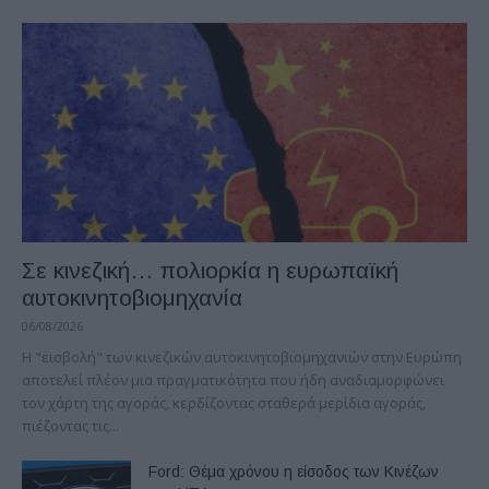
Σε κινεζική… πολιορκία η ευρωπαϊκή
αυτοκινητοβιομηχανία
06/08/2026
Η "εισβολή" των κινεζικών αυτοκινητοβιομηχανιών στην Ευρώπη
αποτελεί πλέον μια πραγματικότητα που ήδη αναδιαμορφώνει
τον χάρτη της αγοράς, κερδίζοντας σταθερά μερίδια αγοράς,
πιέζοντας τις...
Ford: Θέμα χρόνου η είσοδος των Κινέζων