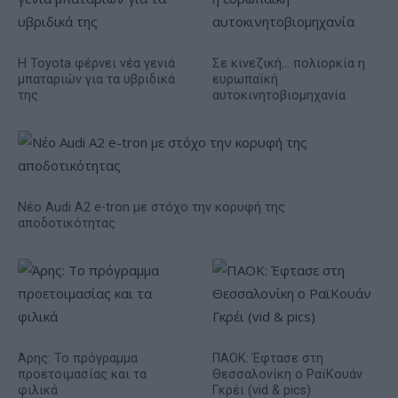
Η Toyota φέρνει νέα γενιά
Σε κινεζική… πολιορκία η
μπαταριών για τα υβριδικά
ευρωπαϊκή
της
αυτοκινητοβιομηχανία
Νέο Audi A2 e-tron με στόχο την κορυφή της
αποδοτικότητας
Άρης: Το πρόγραμμα
ΠΑΟΚ: Έφτασε στη
προετοιμασίας και τα
Θεσσαλονίκη ο ΡαϊΚουάν
φιλικά
Γκρέι (vid & pics)