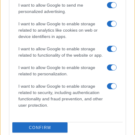
I want to allow Google to send me
ΗΠΑ: Κλονίζεται η πολιτική
«Κινούμαι Ηλεκτρικά»: Το
personalized advertising.
των δασμών
πρόγραμμα συνεχίζεται –
Επιδότηση στα 3.000 ευρώ
I want to allow Google to enable storage
ανά αυτοκίνητο
related to analytics like cookies on web or
device identifiers in apps.
I want to allow Google to enable storage
ΠΑΡΟΜΟΙΑ ΑΡΘΡΑ
related to functionality of the website or app.
ΠΕΡΙΣΣΟΤΕΡΑ ΑΠΟ ΤΟΝ ΔΗΜΙΟΥΡΓΟ
I want to allow Google to enable storage
related to personalization.
Σε κινεζική… πολιορκία η ευρωπαϊκή
I want to allow Google to enable storage
αυτοκινητοβιομηχανία
related to security, including authentication
Manufacturers
functionality and fraud prevention, and other
user protection.
Η Chery επενδύει 75 εκατ. δολάρια
στην KG Mobility
Manufacturers
CONFIRM