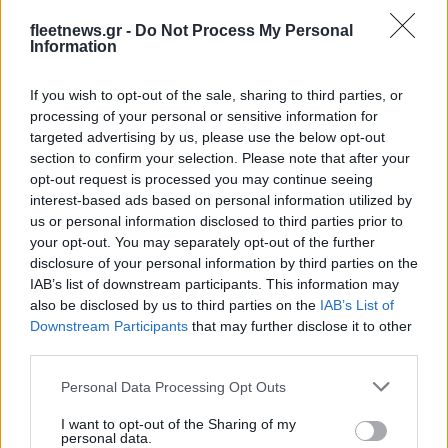
fleetnews.gr -
Do Not Process My Personal
Information
Η Chery επενδύει 75 εκατ. δολάρια στην KG Mobility
If you wish to opt-out of the sale, sharing to third parties, or
processing of your personal or sensitive information for
targeted advertising by us, please use the below opt-out
section to confirm your selection. Please note that after your
opt-out request is processed you may continue seeing
Το FIAT 500 Hybrid τώρα
interest-based ads based on personal information utilized by
από 18.990 ευρώ
us or personal information disclosed to third parties prior to
your opt-out. You may separately opt-out of the further
disclosure of your personal information by third parties on the
Ατρόμητος και Novibet
IAB’s list of downstream participants. This information may
συνεχίζουν μαζί: Ανανέωση
της συνεργασίας τους μέχρι
also be disclosed by us to third parties on the
IAB’s List of
το 2028
Downstream Participants
that may further disclose it to other
third parties.
Please note that this website/app uses one or more Google
Personal Data Processing Opt Outs
services and may gather and store information including but
not limited to your visit or usage behaviour. You may click to
I want to opt-out of the Sharing of my
personal data.
grant or deny consent to Google and its third-party tags to
18η συνεχόμενη χρονιά για τον ΟΤΕ στη διεθνή σειρά