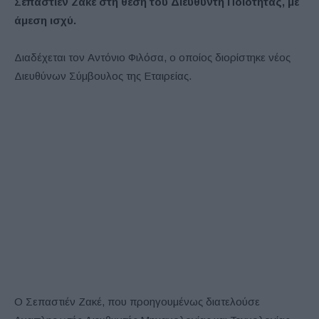
Σεπαστιέν Ζακέ στη θέση του Διευθυντή Ποιότητας, με
άμεση ισχύ.
Διαδέχεται τον Αντόνιο Φιλόσα, ο οποίος διορίστηκε νέος
Διευθύνων Σύμβουλος της Εταιρείας.
Ο Σεπαστιέν Ζακέ, που προηγουμένως διατελούσε