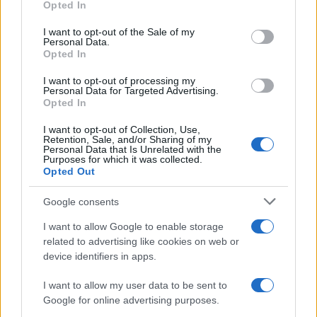
Opted In
δεικτών FTSE4Good
use your data for below specified purposes in below Google
consent section.
I want to opt-out of the Sale of my
Personal Data.
Opted In
I want to opt-out of processing my
Personal Data for Targeted Advertising.
Alpha Bank: Για πρώτη φορά το Αρχαίο Θέατρο Επιδαύρου
Opted In
άνοιξε τις πύλες του σε όλους
I want to opt-out of Collection, Use,
Retention, Sale, and/or Sharing of my
Personal Data that Is Unrelated with the
Purposes for which it was collected.
Opted Out
ΕΤΙΚΕΤΕΣ
STELLANTIS
Google consents
I want to allow Google to enable storage
related to advertising like cookies on web or
device identifiers in apps.
I want to allow my user data to be sent to
Google for online advertising purposes.
Προηγούμενο άρθρο
Επόμενο άρθρο