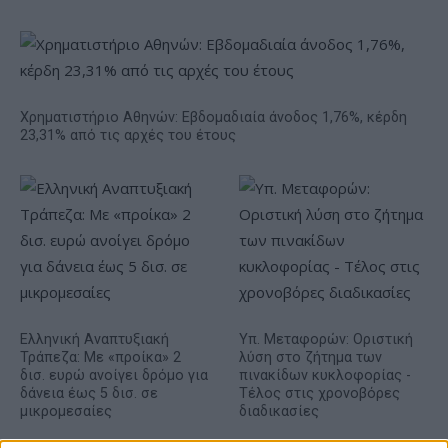
Χρηματιστήριο Αθηνών: Εβδομαδιαία άνοδος 1,76%, κέρδη
23,31% από τις αρχές του έτους
Ελληνική Αναπτυξιακή
Υπ. Μεταφορών: Οριστική
Τράπεζα: Με «προίκα» 2
λύση στο ζήτημα των
δισ. ευρώ ανοίγει δρόμο για
πινακίδων κυκλοφορίας -
δάνεια έως 5 δισ. σε
Τέλος στις χρονοβόρες
μικρομεσαίες
διαδικασίες