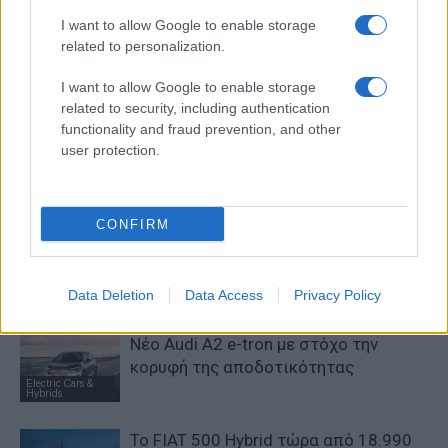
I want to allow Google to enable storage
related to personalization.
I want to allow Google to enable storage
related to security, including authentication
Προηγούμενο άρθρο
Επόμενο άρθρο
functionality and fraud prevention, and other
ΕΕ: Συμφωνήθηκε ο νέος
Πόλεμος τιμών αυτοκινήτων
user protection.
κανονισμός AFIR
στην Κίνα
CONFIRM
ΠΑΡΟΜΟΙΑ ΑΡΘΡΑ
ΠΕΡΙΣΣΟΤΕΡΑ ΑΠΟ ΤΟΝ ΔΗΜΙΟΥΡΓΟ
Data Deletion
Data Access
Privacy Policy
Νέο Audi A2 e-tron με στόχο την
κορυφή της αποδοτικότητας
Electric Cars &
Hybrids
Το FIAT 500 Hybrid τώρα από 18.990