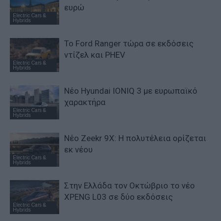
ευρώ
Electric Cars &
Hybrids
Το Ford Ranger τώρα σε εκδόσεις
ντίζελ και PHEV
Electric Cars &
Hybrids
Νέο Hyundai IONIQ 3 με ευρωπαϊκό
χαρακτήρα
Electric Cars &
Hybrids
Νέο Zeekr 9X: Η πολυτέλεια ορίζεται
εκ νέου
Electric Cars &
Hybrids
Στην Ελλάδα τον Οκτώβριο το νέο
XPENG L03 σε δύο εκδόσεις
Electric Cars &
Hybrids