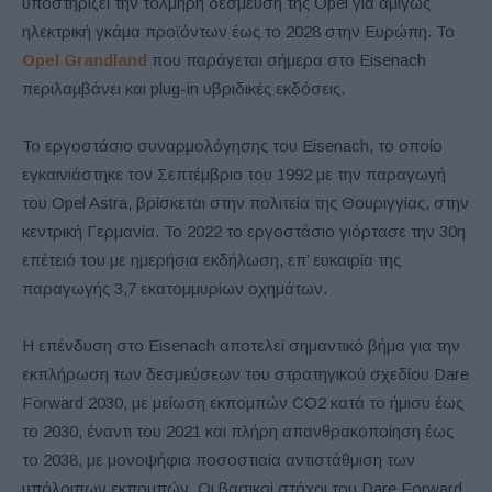
υποστηρίζει την τολμηρή δέσμευση της Opel για αμιγώς
ηλεκτρική γκάμα προϊόντων έως το 2028 στην Ευρώπη. Το
Opel Grandland
που παράγεται σήμερα στο Eisenach
περιλαμβάνει και plug-in υβριδικές εκδόσεις.
Το εργοστάσιο συναρμολόγησης του Eisenach, το οποίο
εγκαινιάστηκε τον Σεπτέμβριο του 1992 με την παραγωγή
του Opel Astra, βρίσκεται στην πολιτεία της Θουριγγίας, στην
κεντρική Γερμανία. Το 2022 το εργοστάσιο γιόρτασε την 30η
επέτειό του με ημερήσια εκδήλωση, επ’ ευκαιρία της
παραγωγής 3,7 εκατομμυρίων οχημάτων.
Η επένδυση στο Eisenach αποτελεί σημαντικό βήμα για την
εκπλήρωση των δεσμεύσεων του στρατηγικού σχεδίου Dare
Forward 2030, με μείωση εκπομπών CO2 κατά το ήμισυ έως
το 2030, έναντι του 2021 και πλήρη απανθρακοποίηση έως
το 2038, με μονοψήφια ποσοστιαία αντιστάθμιση των
υπόλοιπων εκπομπών. Οι βασικοί στόχοι του Dare Forward