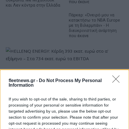
Ουκρανία: Με Μίχαϊλιουκ
και Λεν κόντρα στην Ελλάδα
Πάρκερ: «Όνειρό μου να
κατακτήσω το ΝΒΑ Europe
με τη Βιλερμπάν» - Η
διευκρινιστική ανάρτηση
που έκανε
HELLENiQ ENERGY: Κέρδη 393 εκατ. ευρώ στο α' εξάμηνο –
Στα 734 εκατ. ευρώ τα EBITDA
fleetnews.gr -
Do Not Process My Personal
Information
If you wish to opt-out of the sale, sharing to third parties, or
processing of your personal or sensitive information for
targeted advertising by us, please use the below opt-out
section to confirm your selection. Please note that after your
ΥΠΕΘΟΟ: Νέες επενδύσεις
opt-out request is processed you may continue seeing
1 δισ. ευρώ ως το 2028 για