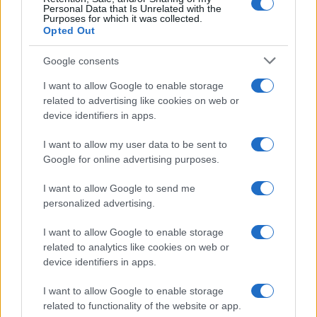
Personal Data that Is Unrelated with the
Purposes for which it was collected.
Opted Out
Google consents
Alpha Bank: Για πρώτη φορά το Αρχαίο Θέατρο Επιδαύρου
άνοιξε τις πύλες του σε όλους
I want to allow Google to enable storage
related to advertising like cookies on web or
device identifiers in apps.
I want to allow my user data to be sent to
Google for online advertising purposes.
ESG Report 2025: Πώς η ΑΒ Βασιλόπουλος μετατρέπει τη
βιωσιμότητα σε καθημερινή πράξη
I want to allow Google to send me
personalized advertising.
I want to allow Google to enable storage
related to analytics like cookies on web or
ΕΤΙΚΕΤΕΣ
BEV
Grandland
Opel
STELLANTIS
Ευρώπη
device identifiers in apps.
Ηλεκτροκίνηση
I want to allow Google to enable storage
related to functionality of the website or app.