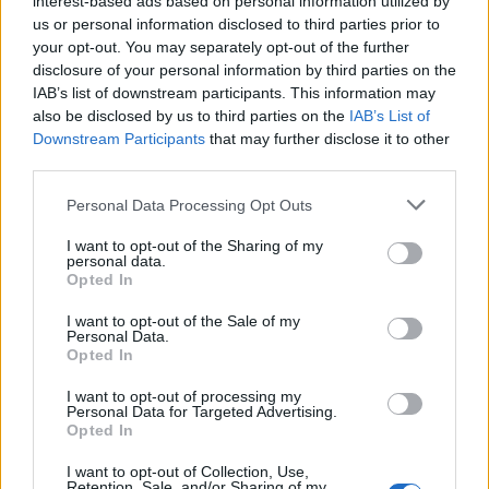
interest-based ads based on personal information utilized by
την Ενέργεια
us or personal information disclosed to third parties prior to
Viohalco: Αυξημένος κατά
14% ο τζίρος στο α'
your opt-out. You may separately opt-out of the further
εξάμηνο, στα 4,3 δισ. ευρώ
disclosure of your personal information by third parties on the
– Στα 446 εκατ. ευρώ τα
IAB’s list of downstream participants. This information may
EBITDA
also be disclosed by us to third parties on the
IAB’s List of
Downstream Participants
that may further disclose it to other
third parties.
Please note that this website/app uses one or more Google
Personal Data Processing Opt Outs
services and may gather and store information including but
Η συμφωνία Arval-Athlon αναδιαμορφώνει την αγορά leasing
not limited to your visit or usage behaviour. You may click to
I want to opt-out of the Sharing of my
personal data.
grant or deny consent to Google and its third-party tags to
Opted In
use your data for below specified purposes in below Google
consent section.
I want to opt-out of the Sale of my
Personal Data.
Opted In
VW: Η δύσκολη εξίσωση
I want to opt-out of processing my
της αναδιάρθρωσης
18η συνεχόμενη χρονιά για
Personal Data for Targeted Advertising.
τον ΟΤΕ στη διεθνή σειρά
Opted In
δεικτών FTSE4Good
I want to opt-out of Collection, Use,
Retention, Sale, and/or Sharing of my