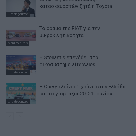
κατασκευαστών ζητά η Τoyota
Uncategorized
Το όραμα της FIAT για την
μικροκινητικότητα
Manufacturers
Η Stellantis επενδύει στο
οικοσύστημα aftersales
Uncategorized
H Chery κλείνει 1 χρόνο στην Ελλάδα
και το γιορτάζει 20-21 Ιουνίου
Uncategorized