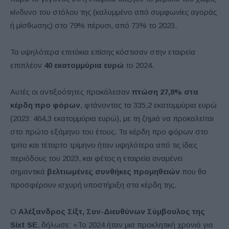
κίνδυνο του στόλου της (καλυμμένο από συμφωνίες αγοράς
ή μίσθωσης) στο 79% πέρυσι, από 73% το 2023.
Τα υψηλότερα επιτόκια επίσης κόστισαν στην εταιρεία
επιπλέον
40 εκατομμύρια ευρώ
το 2024.
Αυτές οι αντιξοότητες προκάλεσαν
πτώση 27,8% στα
κέρδη προ φόρων
, φτάνοντας τα 335,2 εκατομμύρια ευρώ
(2023: 464,3 εκατομμύρια ευρώ), με τη ζημιά να προκαλείται
στο πρώτο εξάμηνο του έτους. Τα κέρδη προ φόρων στο
τρίτο και τέταρτο τρίμηνο ήταν υψηλότερα από τις ίδιες
περιόδους του 2023, και φέτος η εταιρεία αναμένει
σημαντικά
βελτιωμένες συνθήκες προμηθειών
που θα
προσφέρουν ισχυρή υποστήριξη στα κέρδη της.
Ο
Αλέξανδρος Σίξτ, Συν-Διευθύνων Σύμβουλος της
Sixt SE
, δήλωσε: «Το 2024 ήταν μια προκλητική χρονιά για