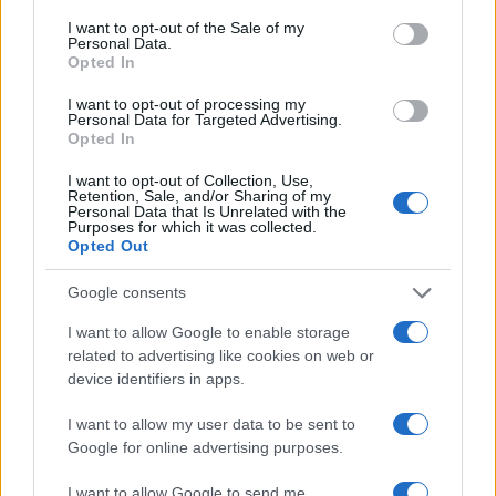
consent section.
I want to opt-out of the Sale of my
Personal Data.
Opted In
I want to opt-out of processing my
Personal Data for Targeted Advertising.
Η συμφωνία Arval-Athlon αναδιαμορφώνει την αγορά leasing
Opted In
I want to opt-out of Collection, Use,
Retention, Sale, and/or Sharing of my
Personal Data that Is Unrelated with the
Purposes for which it was collected.
Opted Out
VW: Η δύσκολη εξίσωση
της αναδιάρθρωσης
Google consents
18η συνεχόμενη χρονιά για
τον ΟΤΕ στη διεθνή σειρά
I want to allow Google to enable storage
δεικτών FTSE4Good
related to advertising like cookies on web or
device identifiers in apps.
I want to allow my user data to be sent to
Google for online advertising purposes.
Alpha Bank: Για πρώτη φορά το Αρχαίο Θέατρο Επιδαύρου
I want to allow Google to send me
άνοιξε τις πύλες του σε όλους