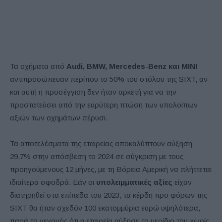
Τα οχήματα από
Audi, BMW, Mercedes-Benz και MINI
αντιπροσώπευαν περίπου το 50% του στόλου της SIXT, αν
και αυτή η προσέγγιση δεν ήταν αρκετή για να την
προστατεύσει από την ευρύτερη πτώση των υπολοίπων
αξιών των οχημάτων πέρυσι.
Τα αποτελέσματα της εταιρείας αποκαλύπτουν αύξηση
29,7% στην απόσβεση το 2024 σε σύγκριση με τους
προηγούμενους 12 μήνες, με τη Βόρεια Αμερική να πλήττεται
ιδιαίτερα σφοδρά. Εάν οι
υπολειμματικές αξίες
είχαν
διατηρηθεί στα επίπεδα του 2023, τα κέρδη προ φόρων της
SIXT θα ήταν σχεδόν 100 εκατομμύρια ευρώ υψηλότερα,
παρά το γεγονός ότι η εταιρεία αύξησε το μερίδιο του χωρίς