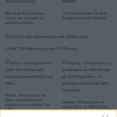
Νέο Audi A2 e-tron με
Η Chery επενδύει 75 εκατ.
στόχο την κορυφή της
δολάρια στην KG Mobility
αποδοτικότητας
Το FIAT 500 Hybrid τώρα από 18.990 ευρώ
Νόλεϊ: «Ανυπομονώ να
ζήσω την εκπληκτική
Πάρκερ: «Όνειρό μου να
ενέργεια των οπαδών της
κατακτήσω το ΝΒΑ Europe
ΑΕΚ»
με τη Βιλερμπάν» - Η
διευκρινιστική ανάρτηση