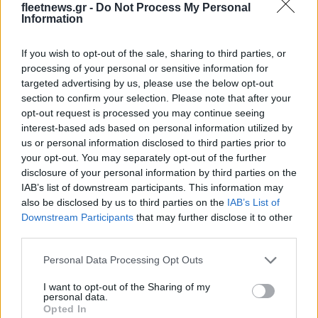
fleetnews.gr -
Do Not Process My Personal
που έκανε
Information
If you wish to opt-out of the sale, sharing to third parties, or
processing of your personal or sensitive information for
targeted advertising by us, please use the below opt-out
section to confirm your selection. Please note that after your
HELLENiQ ENERGY: Κέρδη 393 εκατ. ευρώ στο α' εξάμηνο –
opt-out request is processed you may continue seeing
Στα 734 εκατ. ευρώ τα EBITDA
interest-based ads based on personal information utilized by
us or personal information disclosed to third parties prior to
your opt-out. You may separately opt-out of the further
disclosure of your personal information by third parties on the
IAB’s list of downstream participants. This information may
also be disclosed by us to third parties on the
IAB’s List of
Downstream Participants
that may further disclose it to other
ΥΠΕΘΟΟ: Νέες επενδύσεις
third parties.
1 δισ. ευρώ ως το 2028 για
την Ενέργεια
Please note that this website/app uses one or more Google
Viohalco: Αυξημένος κατά
Personal Data Processing Opt Outs
14% ο τζίρος στο α'
services and may gather and store information including but
εξάμηνο, στα 4,3 δισ. ευρώ
not limited to your visit or usage behaviour. You may click to
I want to opt-out of the Sharing of my
– Στα 446 εκατ. ευρώ τα
personal data.
grant or deny consent to Google and its third-party tags to
Opted In
EBITDA
use your data for below specified purposes in below Google