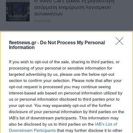
Η Volvo Cars ξεκινά τη μεγαλύτερη
ασύρματη ενημέρωση λογισμικού
αυτοκινήτων
05/03/2026
Volvo Cars: Θετικό πρόσημο πωλήσεων
fleetnews.gr -
Do Not Process My Personal
τον Δεκέμβριο, αλλά στο -7% το 2025
Information
12/01/2026
If you wish to opt-out of the sale, sharing to third parties, or
Volvo Cars Hellas – Αλέξανδρος
processing of your personal or sensitive information for
targeted advertising by us, please use the below opt-out
Κωστήρογλου: Πρέπει να καταρριφθούν
section to confirm your selection. Please note that after your
οι μύθοι για το ηλεκτρικό...
opt-out request is processed you may continue seeing
19/11/2025
interest-based ads based on personal information utilized by
us or personal information disclosed to third parties prior to
Volvo Cars: Πρωτοβουλία δωρεάν
your opt-out. You may separately opt-out of the further
οικιακής φόρτισης – Πρώτα στη Σουηδία
disclosure of your personal information by third parties on the
και μετά σε άλλες...
IAB’s list of downstream participants. This information may
also be disclosed by us to third parties on the
IAB’s List of
23/10/2025
Downstream Participants
that may further disclose it to other