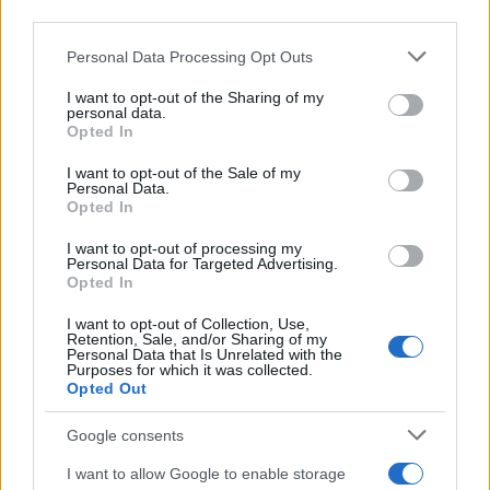
third parties.
Volvo Cars: 4 εκατ. αυτοκίνητα στην
αρχιτεκτονική SPA
Please note that this website/app uses one or more Google
Personal Data Processing Opt Outs
services and may gather and store information including but
20/10/2025
not limited to your visit or usage behaviour. You may click to
I want to opt-out of the Sharing of my
personal data.
grant or deny consent to Google and its third-party tags to
Opted In
Volvo Cars: Ξεκίνησε η παραγωγή του
use your data for below specified purposes in below Google
ES90 – Στην Τσενγκντού της Κίνας
consent section.
I want to opt-out of the Sale of my
Personal Data.
08/09/2025
Opted In
I want to opt-out of processing my
Volvo Cars: Αλλαγές στο τμήμα
Personal Data for Targeted Advertising.
σχεδιασμού
Opted In
29/07/2025
I want to opt-out of Collection, Use,
Retention, Sale, and/or Sharing of my
Personal Data that Is Unrelated with the
Purposes for which it was collected.
Opted Out
1
2
3
Google consents
I want to allow Google to enable storage