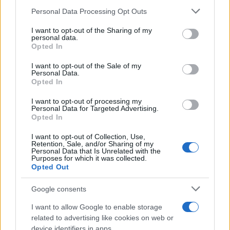
Please note that this website/app uses one or more Google
Personal Data Processing Opt Outs
services and may gather and store information including but
not limited to your visit or usage behaviour. You may click to
I want to opt-out of the Sharing of my
personal data.
grant or deny consent to Google and its third-party tags to
Opted In
use your data for below specified purposes in below Google
consent section.
I want to opt-out of the Sale of my
Personal Data.
Opted In
Από τον Ρήνο μέχρι τη
Τουρισμός για Όλους:
Μεσόγειο: Η κλιματική
Kατάθεση αιτήσεων
I want to opt-out of processing my
κρίση παραλύει την
ανεξάρτητα από το
Personal Data for Targeted Advertising.
ευρωπαϊκή οικονομία
τελευταίο ψηφίο του ΑΦΜ
Opted In
I want to opt-out of Collection, Use,
Retention, Sale, and/or Sharing of my
Personal Data that Is Unrelated with the
Purposes for which it was collected.
Opted Out
Νέο Audi A2 e-tron με στόχο την κορυφή της
Google consents
αποδοτικότητας
I want to allow Google to enable storage
related to advertising like cookies on web or
device identifiers in apps.