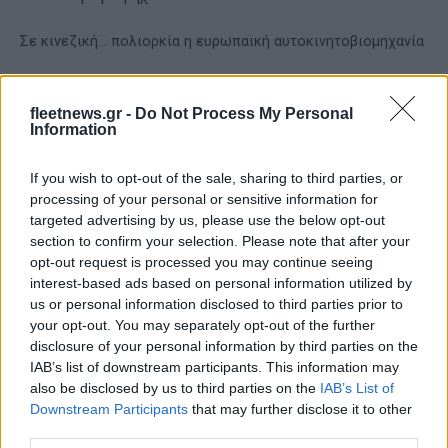
Σε κινεζική… πολιορκία η ευρωπαϊκή αυτοκινητοβιομηχανία
fleetnews.gr -
Do Not Process My Personal
Information
If you wish to opt-out of the sale, sharing to third parties, or
processing of your personal or sensitive information for
Καρδίτσα: Ολοκλήρωσε την
targeted advertising by us, please use the below opt-out
εξάδα των ξένων με την
section to confirm your selection. Please note that after your
Κασελάκης: «Το όραμα του
απόκτηση του Τζόρνταν
opt-out request is processed you may continue seeing
Αμαρουσίου με κέρδισε –
ΜακΡέι
Να δικαιώσω τη διοίκηση
interest-based ads based on personal information utilized by
και τον προπονητή»
us or personal information disclosed to third parties prior to
your opt-out. You may separately opt-out of the further
disclosure of your personal information by third parties on the
IAB’s list of downstream participants. This information may
also be disclosed by us to third parties on the
IAB’s List of
Downstream Participants
that may further disclose it to other
Ταχύτερα και αυστηρότερα: Το νέο ψηφιακό καθεστώς της
third parties.
ΑΑΔΕ για τα ανασφάλιστα οχήματα