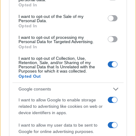
grant or deny consent to Google and its third-party tags to
Opted In
use your data for below specified purposes in below Google
consent section.
I want to opt-out of the Sale of my
18η συνεχόμενη χρονιά για τον ΟΤΕ στη διεθνή σειρά
Personal Data.
δεικτών FTSE4Good
Opted In
I want to opt-out of processing my
Personal Data for Targeted Advertising.
Opted In
I want to opt-out of Collection, Use,
Alpha Bank: Για πρώτη φορά το Αρχαίο Θέατρο Επιδαύρου
Retention, Sale, and/or Sharing of my
Personal Data that Is Unrelated with the
άνοιξε τις πύλες του σε όλους
Purposes for which it was collected.
Opted Out
Google consents
ΕΤΙΚΕΤΕΣ
Hino
Mitsubishi Fuso
I want to allow Google to enable storage
related to advertising like cookies on web or
device identifiers in apps.
I want to allow my user data to be sent to
Google for online advertising purposes.