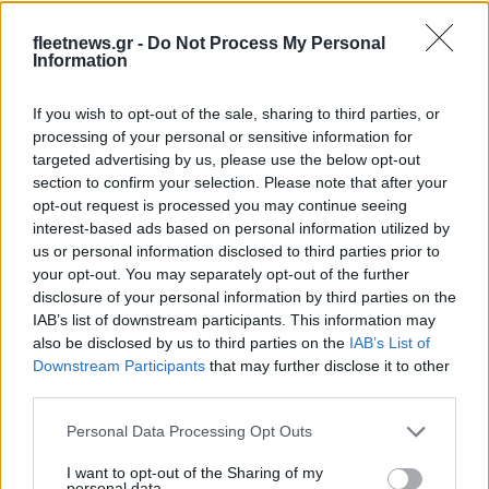
στοιχήματα σε low & non
είσοδο στην πολωνική
alcohol
αγορά ενέργειας
fleetnews.gr -
Do Not Process My Personal
Information
If you wish to opt-out of the sale, sharing to third parties, or
Η Chery επενδύει 75 εκατ. δολάρια στην KG Mobility
processing of your personal or sensitive information for
targeted advertising by us, please use the below opt-out
section to confirm your selection. Please note that after your
opt-out request is processed you may continue seeing
interest-based ads based on personal information utilized by
us or personal information disclosed to third parties prior to
Το FIAT 500 Hybrid τώρα
your opt-out. You may separately opt-out of the further
από 18.990 ευρώ
disclosure of your personal information by third parties on the
IAB’s list of downstream participants. This information may
also be disclosed by us to third parties on the
IAB’s List of
Ατρόμητος και Novibet
Downstream Participants
that may further disclose it to other
συνεχίζουν μαζί: Ανανέωση
third parties.
της συνεργασίας τους μέχρι
το 2028
Please note that this website/app uses one or more Google
Personal Data Processing Opt Outs
services and may gather and store information including but
not limited to your visit or usage behaviour. You may click to
I want to opt-out of the Sharing of my
personal data.