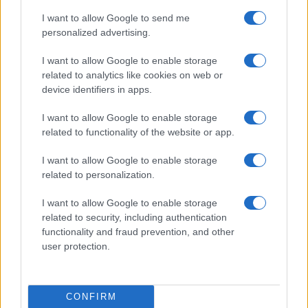
I want to allow Google to send me
personalized advertising.
Προηγούμενο άρθρο
Επόμενο άρθρο
Παγκόσμια Συμμαχία
Ford Pro: E-Transit Custom με
I want to allow Google to enable storage
Υδρογόνου για την
τετρακίνηση
related to analytics like cookies on web or
Κινητικότητα
device identifiers in apps.
I want to allow Google to enable storage
related to functionality of the website or app.
ΠΑΡΟΜΟΙΑ ΑΡΘΡΑ
I want to allow Google to enable storage
ΠΕΡΙΣΣΟΤΕΡΑ ΑΠΟ ΤΟΝ ΔΗΜΙΟΥΡΓΟ
related to personalization.
I want to allow Google to enable storage
Σε κινεζική… πολιορκία η ευρωπαϊκή
related to security, including authentication
αυτοκινητοβιομηχανία
functionality and fraud prevention, and other
user protection.
Manufacturers
Η Chery επενδύει 75 εκατ. δολάρια
στην KG Mobility
CONFIRM