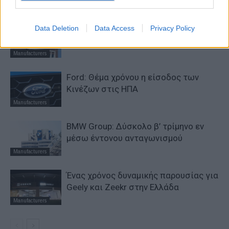
Manufacturers
VW: Η δύσκολη εξίσωση της
Data Deletion
Data Access
Privacy Policy
αναδιάρθρωσης
Manufacturers
Ford: Θέμα χρόνου η είσοδος των
Κινέζων στις ΗΠΑ
Manufacturers
BMW Group: Δύσκολο β’ τρίμηνο εν
μέσω έντονου ανταγωνισμού
Manufacturers
Ένας χρόνος δυναμικής παρουσίας για
Geely και Zeekr στην Ελλάδα
Manufacturers