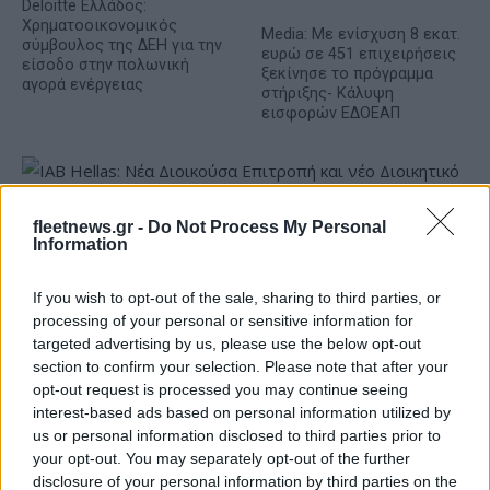
Deloitte Ελλάδος:
Χρηματοοικονομικός
Media: Με ενίσχυση 8 εκατ.
σύμβουλος της ΔΕΗ για την
ευρώ σε 451 επιχειρήσεις
είσοδο στην πολωνική
ξεκίνησε το πρόγραμμα
αγορά ενέργειας
στήριξης- Κάλυψη
εισφορών ΕΔΟΕΑΠ
fleetnews.gr -
Do Not Process My Personal
Information
IAB Hellas: Νέα Διοικούσα Επιτροπή και νέο Διοικητικό
Συμβούλιο - Πρόεδρος ο Γαληνός Γιαγλής
If you wish to opt-out of the sale, sharing to third parties, or
processing of your personal or sensitive information for
targeted advertising by us, please use the below opt-out
section to confirm your selection. Please note that after your
opt-out request is processed you may continue seeing
interest-based ads based on personal information utilized by
us or personal information disclosed to third parties prior to
Η Toyota φέρνει νέα γενιά
Σε κινεζική… πολιορκία η
μπαταριών για τα υβριδικά
ευρωπαϊκή
your opt-out. You may separately opt-out of the further
της
αυτοκινητοβιομηχανία
disclosure of your personal information by third parties on the