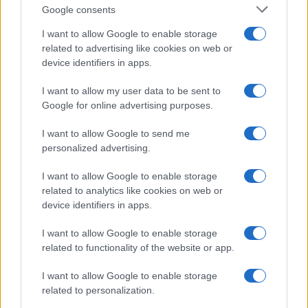
Google consents
ΕΛΣΤΑΤ: Στο 3,4% υποχώρησε ο πληθωρισμός τον Ιούλιο
I want to allow Google to enable storage
related to advertising like cookies on web or
device identifiers in apps.
I want to allow my user data to be sent to
Google for online advertising purposes.
I want to allow Google to send me
personalized advertising.
Metlen: Ρεκόρ EBITDA στο
α' εξάμηνο, στα 550 εκατ.
Χρηματοδότηση 8 εκατ.
ευρώ – Καθαρά κέρδη 313
I want to allow Google to enable storage
ευρώ σε 843 μέσα
εκατ. ευρώ
related to analytics like cookies on web or
ενημέρωσης- Ξεκίνησε το
device identifiers in apps.
πενταετές πρόγραμμα
ενίσχυσης του Τύπου
I want to allow Google to enable storage
related to functionality of the website or app.
I want to allow Google to enable storage
Η Chery επενδύει 75 εκατ. δολάρια στην KG Mobility
related to personalization.