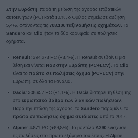
Στην Ευρώπη
, παρά τη μείωση της αγοράς επιβατικών
αυτοκινήτων (PC) κατά 1,0%, ο Όμιλος σημείωσε αύξηση
5,4%
, φτάνοντας τις
708.106 ταξινομήσεις οχημάτων
. Τα
Sandero
και
Clio
ήταν τα δύο κορυφαία σε πωλήσεις
οχήματα.
Renault
: 394.278 PC (+8,4%). Η Renault ανεβαίνει μία
θέση και γίνεται
Νο2 στην Ευρώπη (PC+LCV)
. Το
Clio
είναι το
πρώτο σε πωλήσεις όχημα (PC+LCV)
στην
Ευρώπη, σε όλα τα κανάλια.
Dacia
: 308.957 PC (+1,1%). Η Dacia διατηρεί τη θέση της
στο
ευρωπαϊκό βάθρο των λιανικών πωλήσεων
.
Παρά την πτώση της αγοράς, το
Sandero
παραμένει το
πρώτο σε πωλήσεις όχημα σε ιδιώτες
από το 2017.
Alpine
: 4.871 PC (+89,8%). Το μοντέλο
A290
ενίσχυσε
τις πωλήσεις στο πρώτο εξάμηνο του έτους. Η Alpine