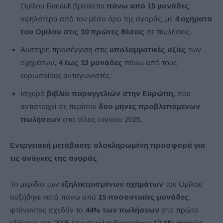
Ομίλου Renault βρίσκεται
πάνω από 15 μονάδες
υψηλότερα από τον μέσο όρο της αγοράς, με
4 οχήματα
του Ομίλου στις 10 πρώτες θέσεις
σε πωλήσεις.
Αυστηρή προσέγγιση στις
υπολειμματικές αξίες
των
οχημάτων,
4 έως 13 μονάδες
πάνω από τους
ευρωπαίους ανταγωνιστές.
Ισχυρό
βιβλίο παραγγελιών στην Ευρώπη
, που
αντιστοιχεί σε περίπου
δύο μήνες προβλεπόμενων
πωλήσεων
στο τέλος Ιουνίου 2025.
Ενεργειακή μετάβαση: ολοκληρωμένη προσφορά για
τις ανάγκες της αγοράς
Το μερίδιο των
εξηλεκτρισμένων οχημάτων
του Ομίλου
αυξήθηκε κατά πάνω από
15 ποσοστιαίες μονάδες
,
φτάνοντας σχεδόν το
44% των πωλήσεων
στο πρώτο
εξάμηνο του 2025 (συμπεριλαμβανομένου
12,3% αμιγώς