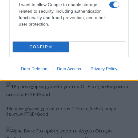
I want to allow Google to enable storage
related to security, including authentication
functionality and fraud prevention, and other
user protection.
Το FIAT 500 Hybrid τώρα
από 18.990 ευρώ
CONFIRM
Ατρόμητος και Novibet
συνεχίζουν μαζί: Ανανέωση
της συνεργασίας τους μέχρι
Data Deletion
Data Access
Privacy Policy
το 2028
18η συνεχόμενη χρονιά για τον ΟΤΕ στη διεθνή σειρά
δεικτών FTSE4Good