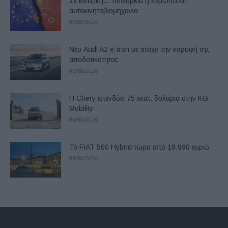
Σε κινεζική… πολιορκία η ευρωπαϊκή
αυτοκινητοβιομηχανία
06/08/2026
Νέο Audi A2 e-tron με στόχο την κορυφή της
αποδοτικότητας
05/08/2026
Η Chery επενδύει 75 εκατ. δολάρια στην KG
Mobility
04/08/2026
Το FIAT 500 Hybrid τώρα από 18.990 ευρώ
04/08/2026