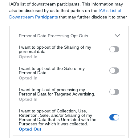
IAB’s list of downstream participants. This information may
also be disclosed by us to third parties on the
IAB’s List of
Downstream Participants
that may further disclose it to other
third parties.
Please note that this website/app uses one or more Google
Νέο Audi A2 e-tron με στόχο την κορυφή της
Personal Data Processing Opt Outs
αποδοτικότητας
services and may gather and store information including but
not limited to your visit or usage behaviour. You may click to
I want to opt-out of the Sharing of my
personal data.
grant or deny consent to Google and its third-party tags to
Opted In
use your data for below specified purposes in below Google
consent section.
I want to opt-out of the Sale of my
Personal Data.
Opted In
Γιαννακόπουλος: «Όταν σου
I want to opt-out of processing my
ρίχνουν μια πέτρα, τους
Personal Data for Targeted Advertising.
Ευρωπαϊκό Κορασίδων:
καταστρέφεις» (vid)
Opted In
Άνετη νίκη της Ελλάδας
στην πρεμιέρα, 78-36 την
I want to opt-out of Collection, Use,
Ιρλανδία
Retention, Sale, and/or Sharing of my
Personal Data that Is Unrelated with the
Purposes for which it was collected.
Opted Out