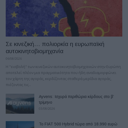
Σε κινεζική… πολιορκία η ευρωπαϊκή
αυτοκινητοβιομηχανία
06/08/2026
Η "εισβολή" των κινεζικών αυτοκινητοβιομηχανιών στην Ευρώπη
αποτελεί πλέον μια πραγματικότητα που ήδη αναδιαμορφώνει
τον χάρτη της αγοράς, κερδίζοντας σταθερά μερίδια αγοράς,
πιέζοντας τις...
Ayvens: Iσχυρά περιθώρια κέρδους στο β’
τρίμηνο
03/08/2026
Το FIAT 500 Hybrid τώρα από 18.990 ευρώ