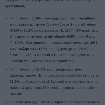
ηλεκτρικών
):
Για τη
Renault
,
59% των οχημάτων που πωλήθηκαν
είναι εξηλεκτρισμένα
. Σχεδόν
1 στα 2
είναι
υβριδικό
(HEV)
(+36,2% σε σύγκριση με H1 2024). Η Renault είναι
2η μάρκα στην αγορά υβριδικών (HEV)
στην Ευρώπη.
Τα
100% ηλεκτρικά
αντιπροσωπεύουν πάνω από
16%
των πωλήσεων
(+57% σε σύγκριση με H1 2024), με
βασικό μοχλό το
Renault 5 E-Tech
, που ηγείται στην
Ευρώπη στην κατηγορία
B-segment EV
.
Για τη
Dacia
, το
23,5% των πωλήσεων είναι
εξηλεκτρισμένα
. Το ποσοστό των υβριδικών έφτασε το
17,2%
, αυξημένο κατά
11,8 μονάδες
σε σύγκριση με το
πρώτο εξάμηνο του 2024, κυρίως χάρη στην επιτυχία του
Duster
.
Τα
ηλεκτρικά οχήματα της Alpine
αντιπροσωπεύουν το