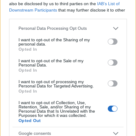
also be disclosed by us to third parties on the
IAB’s List of
Downstream Participants
that may further disclose it to other
third parties.
Η συμφωνία Arval-Athlon αναδιαμορφώνει την αγορά leasing
Please note that this website/app uses one or more Google
Personal Data Processing Opt Outs
services and may gather and store information including but
not limited to your visit or usage behaviour. You may click to
I want to opt-out of the Sharing of my
personal data.
grant or deny consent to Google and its third-party tags to
Opted In
use your data for below specified purposes in below Google
VW: Η δύσκολη εξίσωση
consent section.
I want to opt-out of the Sale of my
της αναδιάρθρωσης
18η συνεχόμενη χρονιά για
Personal Data.
τον ΟΤΕ στη διεθνή σειρά
Opted In
δεικτών FTSE4Good
I want to opt-out of processing my
Personal Data for Targeted Advertising.
Opted In
I want to opt-out of Collection, Use,
Retention, Sale, and/or Sharing of my
Personal Data that Is Unrelated with the
Alpha Bank: Για πρώτη φορά το Αρχαίο Θέατρο Επιδαύρου
Purposes for which it was collected.
άνοιξε τις πύλες του σε όλους
Opted Out
Google consents