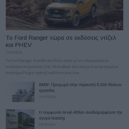
Το Ford Ranger τώρα σε εκδόσεις ντίζελ
και PHEV
31/07/2026
Το Ford Ranger διατίθεται πλέον τόσο με τον δοκιμασμένο
κινητήρα πετρελαίου 3.0L V6 EcoBlue όσο και με ένα προηγμένο
κινητήρα Plug-in Hybrid, καλύπτοντας ένα...
BMW: Προχωρά στην περικοπή 8.000 θέσεων
εργασίας
31/07/2026
Η συμφωνία Arval-Athlon αναδιαμορφώνει την
αγορά leasing
03/08/2026