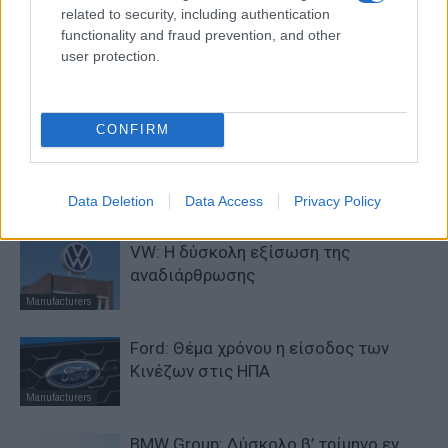
related to security, including authentication
functionality and fraud prevention, and other
ΠΑΡΟΜΟΙΑ ΑΡΘΡΑ
user protection.
ΠΕΡΙΣΣΟΤΕΡΑ ΑΠΟ ΤΟΝ ΔΗΜΙΟΥΡΓΟ
CONFIRM
Η Chery επενδύει 75 εκατ. δολάρια
στην KG Mobility
Data Deletion
Data Access
Privacy Policy
Manufacturers
VW: Η δύσκολη εξίσωση της
αναδιάρθρωσης
Manufacturers
Ford: Θέμα χρόνου η είσοδος των
Κινέζων στις ΗΠΑ
Manufacturers
BMW Group: Δύσκολο β’ τρίμηνο εν