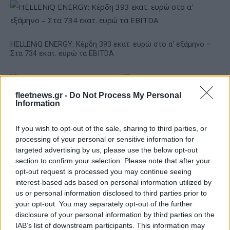
HELLENiQ ENERGY: Κέρδη 393 εκατ. ευρώ στο α' εξάμηνο –
Στα 734 εκατ. ευρώ τα EBITDA
fleetnews.gr -
Do Not Process My Personal
Information
If you wish to opt-out of the sale, sharing to third parties, or
ΥΠΕΘΟΟ: Νέες επενδύσεις
processing of your personal or sensitive information for
1 δισ. ευρώ ως το 2028 για
targeted advertising by us, please use the below opt-out
την Ενέργεια
Viohalco: Αυξημένος κατά
section to confirm your selection. Please note that after your
14% ο τζίρος στο α'
opt-out request is processed you may continue seeing
εξάμηνο, στα 4,3 δισ. ευρώ
interest-based ads based on personal information utilized by
– Στα 446 εκατ. ευρώ τα
us or personal information disclosed to third parties prior to
EBITDA
your opt-out. You may separately opt-out of the further
disclosure of your personal information by third parties on the
IAB’s list of downstream participants. This information may