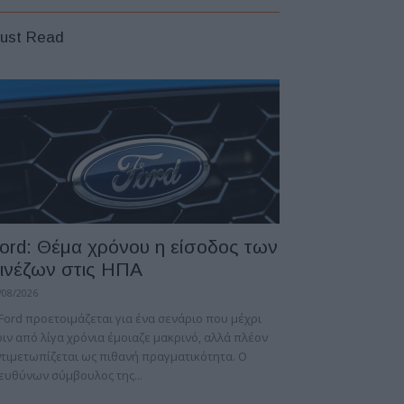
ust Read
ord: Θέμα χρόνου η είσοδος των
ινέζων στις ΗΠΑ
/08/2026
Ford προετοιμάζεται για ένα σενάριο που μέχρι
ιν από λίγα χρόνια έμοιαζε μακρινό, αλλά πλέον
τιμετωπίζεται ως πιθανή πραγματικότητα. Ο
ευθύνων σύμβουλος της...