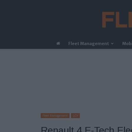
Fleet Management
Mobi
Fleet Management
LCV
Renault 4 E-Tech Ele