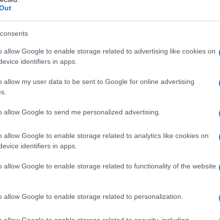
Out
consents
o allow Google to enable storage related to advertising like cookies on
evice identifiers in apps.
o allow my user data to be sent to Google for online advertising
s.
to allow Google to send me personalized advertising.
o allow Google to enable storage related to analytics like cookies on
evice identifiers in apps.
o allow Google to enable storage related to functionality of the website
o allow Google to enable storage related to personalization.
σει προτύπου VDA, δηλαδή 1.045 λίτρα),
υ
36
dm
³
(55 λίτρα) – ιδανικού για την αποθήκευση του
o allow Google to enable storage related to security, including