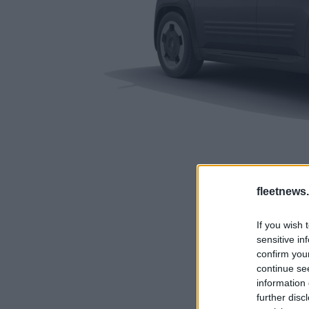
fleetnews.
If you wish 
sensitive in
confirm you
continue se
information 
further disc