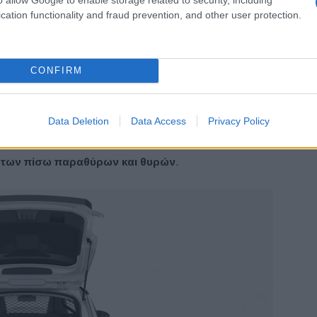
cation functionality and fraud prevention, and other user protection.
ά
.
CONFIRM
ριστικό πλέγμα,
ανάμεσα στην καμπίνα επιβατών και το
Data Deletion
Data Access
Privacy Policy
ει
κάλυμμα αποσκευών
,
αντιολισθητικό τάπητα
ή
 των πίσω παραθύρων και θυρών
.