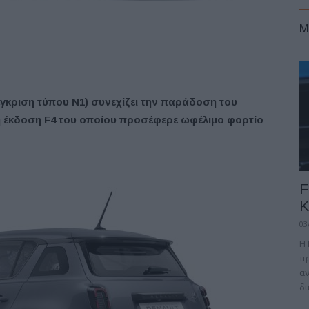
M
 έγκριση τύπου N1) συνεχίζει την παράδοση του
 η έκδοση F4 του οποίου προσέφερε ωφέλιμο φορτίο
F
Κ
03
Η 
πρ
αν
δι