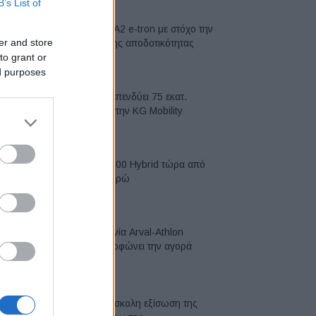
B’s List of
Νέο Audi A2 e-tron με στόχο την
er and store
κορυφή της αποδοτικότητας
to grant or
05/08/2026
ed purposes
Η Chery επενδύει 75 εκατ.
δολάρια στην KG Mobility
04/08/2026
Το FIAT 500 Hybrid τώρα από
18.990 ευρώ
04/08/2026
Η συμφωνία Arval-Athlon
αναδιαμορφώνει την αγορά
leasing
03/08/2026
VW: Η δύσκολη εξίσωση της