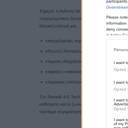
participants
Downstream 
Σήμερα, η έκδοση N1 συνδυάζει
την εμφάνισ
Please note
επαγγελματικές δυνατότητες που χρειάζονται 
information 
ιδανική επιλογή για:
deny consent
in below Go
επαγγελματίες τεχνίτες,
Persona
οδηγούς διανομών σε αστικές περιοχές,
εταιρείες διαχείρισης πολυκατοικιών και 
I want t
Opted 
εταιρείες ενοικίασης οχημάτων και
εταιρικούς στόλους.
I want t
Opted 
Στο Renault 4 E-Tech Electric Van, που διατί
I want 
Advertis
καθίσματα και οι ζώνες ασφαλείας έχουν αντ
Opted 
σύστημα συγκράτησης φορτίου και γάντζους
I want t
of my P
was col