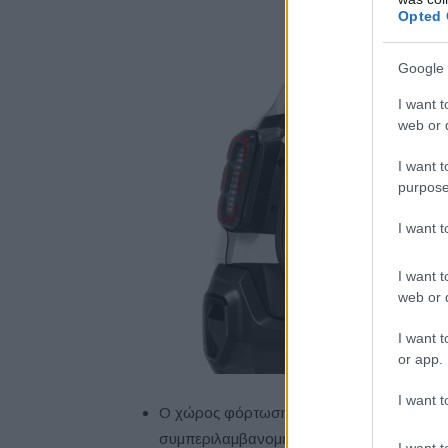
Opted 
Google 
I want t
web or d
I want t
purpose
I want 
I want t
web or d
I want t
or app.
I want t
Ο χώρος φόρτωσης φτάνει τα
940
dm
³
(βά
συμπεριλαμβανομένου καλυμμένου χώρο
I want t