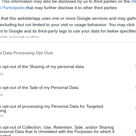
. This information may also be disclosed by us to third parties on the
IA
Participants
that may further disclose it to other third parties.
η και την άνεση ενός επιβατικού αυτοκινήτου
με τις
 that this website/app uses one or more Google services and may gath
όσοι μεταφέρουν αντικείμενα και εξοπλισμό. Αποτελεί
including but not limited to your visit or usage behaviour. You may click 
 to Google and its third-party tags to use your data for below specifi
ogle consent section.
l Data Processing Opt Outs
παροχής υπηρεσιών,
o opt-out of the Sharing of my personal data.
In
o opt-out of the Sale of my Personal Data.
In
θεται στο επίπεδο εξοπλισμού
Advance
,
τα πίσω
to opt-out of processing my Personal Data for Targeted
ing.
ικατασταθεί από
θερμοδιαμορφωμένο δάπεδο,
με
In
 πρόσδεσης.
o opt-out of Collection, Use, Retention, Sale, and/or Sharing
ersonal Data that Is Unrelated with the Purposes for which it
lected.