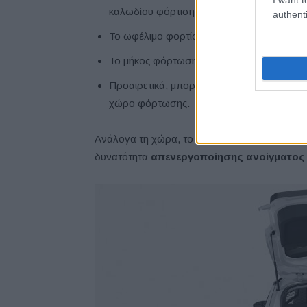
καλωδίου φόρτισης.
authenti
Το ωφέλιμο φορτίο ανέρχεται στα
375 κιλ
Το μήκος φόρτωσης είναι
1,20 μέτρα
.
Προαιρετικά, μπορεί να τοποθετηθεί
διαχω
χώρο φόρτωσης.
Ανάλογα τη χώρα, το όχημα μπορεί να διαθέτ
δυνατότητα
απενεργοποίησης ανοίγματος