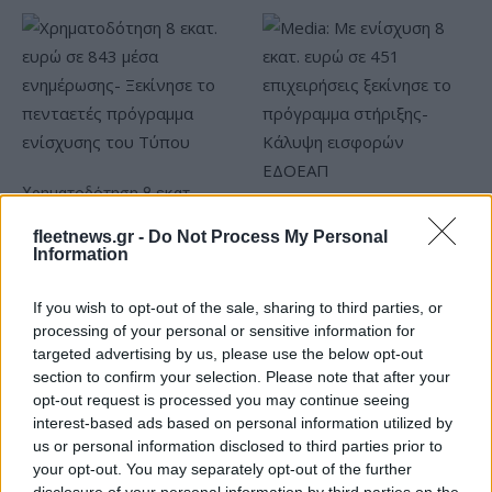
Χρηματοδότηση 8 εκατ.
ευρώ σε 843 μέσα
Media: Με ενίσχυση 8 εκατ.
ενημέρωσης- Ξεκίνησε το
fleetnews.gr -
Do Not Process My Personal
ευρώ σε 451 επιχειρήσεις
πενταετές πρόγραμμα
Information
ξεκίνησε το πρόγραμμα
ενίσχυσης του Τύπου
στήριξης- Κάλυψη
εισφορών ΕΔΟΕΑΠ
If you wish to opt-out of the sale, sharing to third parties, or
processing of your personal or sensitive information for
targeted advertising by us, please use the below opt-out
section to confirm your selection. Please note that after your
opt-out request is processed you may continue seeing
interest-based ads based on personal information utilized by
IAB Hellas: Νέα Διοικούσα Επιτροπή και νέο Διοικητικό
us or personal information disclosed to third parties prior to
Συμβούλιο - Πρόεδρος ο Γαληνός Γιαγλής
your opt-out. You may separately opt-out of the further
disclosure of your personal information by third parties on the