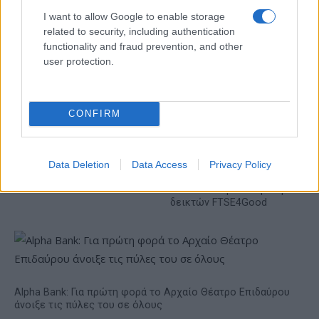
I want to allow Google to enable storage
related to security, including authentication
functionality and fraud prevention, and other
user protection.
Η συμφωνία Arval-Athlon αναδιαμορφώνει την αγορά leasing
CONFIRM
VW: Η δύσκολη εξίσωση
Data Deletion
Data Access
Privacy Policy
της αναδιάρθρωσης
18η συνεχόμενη χρονιά για
τον ΟΤΕ στη διεθνή σειρά
δεικτών FTSE4Good
Alpha Bank: Για πρώτη φορά το Αρχαίο Θέατρο Επιδαύρου
άνοιξε τις πύλες του σε όλους