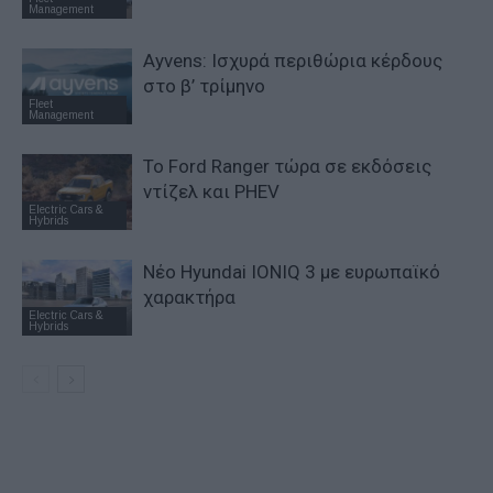
Management
Ayvens: Iσχυρά περιθώρια κέρδους
στο β’ τρίμηνο
Fleet
Management
Το Ford Ranger τώρα σε εκδόσεις
ντίζελ και PHEV
Electric Cars &
Hybrids
Νέο Hyundai IONIQ 3 με ευρωπαϊκό
χαρακτήρα
Electric Cars &
Hybrids