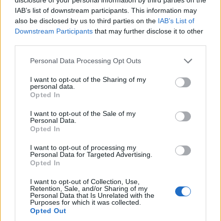
IAB’s list of downstream participants. This information may
also be disclosed by us to third parties on the
IAB’s List of
Downstream Participants
that may further disclose it to other
third parties.
Please note that this website/app uses one or more Google
Νέο Audi A2 e-tron με
Η Chery επενδύει 75 εκατ.
Personal Data Processing Opt Outs
services and may gather and store information including but
στόχο την κορυφή της
δολάρια στην KG Mobility
αποδοτικότητας
not limited to your visit or usage behaviour. You may click to
I want to opt-out of the Sharing of my
personal data.
grant or deny consent to Google and its third-party tags to
Opted In
use your data for below specified purposes in below Google
consent section.
I want to opt-out of the Sale of my
Personal Data.
Το FIAT 500 Hybrid τώρα από 18.990 ευρώ
Opted In
I want to opt-out of processing my
Personal Data for Targeted Advertising.
Opted In
I want to opt-out of Collection, Use,
Retention, Sale, and/or Sharing of my
Στους Ντένβερ Νάγκετς ο
Personal Data that Is Unrelated with the
Λόνι Γουόκερ
Purposes for which it was collected.
Θανάσης Σπανούλης: "Θα
Opted Out
είμαι χαρούμενος με ένα
μετάλλιο"