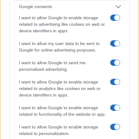
Google consents
I want to allow Google to enable storage
related to advertising like cookies on web or
device identifiers in apps.
HELLENiQ ENERGY: Κέρδη 393 εκατ. ευρώ στο α' εξάμηνο –
I want to allow my user data to be sent to
Στα 734 εκατ. ευρώ τα EBITDA
Google for online advertising purposes.
I want to allow Google to send me
personalized advertising.
I want to allow Google to enable storage
related to analytics like cookies on web or
ΥΠΕΘΟΟ: Νέες επενδύσεις
device identifiers in apps.
1 δισ. ευρώ ως το 2028 για
την Ενέργεια
Viohalco: Αυξημένος κατά
I want to allow Google to enable storage
14% ο τζίρος στο α'
related to functionality of the website or app.
εξάμηνο, στα 4,3 δισ. ευρώ
– Στα 446 εκατ. ευρώ τα
I want to allow Google to enable storage
EBITDA
related to personalization.