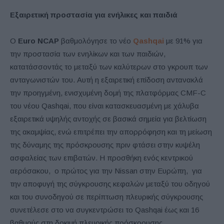
Εξαιρετική προστασ
ία για ενήλικες και παιδιά
Ο
Euro NCAP
βαθμολόγησε το νέο
Qashqai
με 91% για
την προστασία των ενηλίκων και των παιδιών,
κατατάσσοντάς το μεταξύ των καλύτερων στο γκρουπ των
ανταγωνιστών του. Αυτή η εξαιρετική επίδοση αντανακλά
την προηγμένη, ενισχυμένη δομή της πλατφόρμας CMF-C
του νέου Qashqai, που είναι κατασκευασμένη με χάλυβα
εξαιρετικά υψηλής αντοχής σε βασικά σημεία για βελτίωση
της ακαμψίας, ενώ επιτρέπει την απορρόφηση και τη μείωση
της δύναμης της πρόσκρουσης πριν φτάσει στην κυψέλη
ασφαλείας των επιβατών. Η προσθήκη ενός κεντρικού
αερόσακου, ο πρώτος για την Nissan στην Ευρώπη, για
την αποφυγή της σύγκρουσης κεφαλών μεταξύ του οδηγού
και του συνοδηγού σε περίπτωση πλευρικής σύγκρουσης
συνετέλεσε στο να συγκεντρώσει το Qashqai έως και 16
βαθμούς στη δοκιμή πλευρικής πρόσκρουσης.