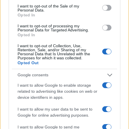
consent section.
I want to opt-out of the Sale of my
Personal Data.
IAB Hellas: Νέα Διοικούσα Επιτροπή και νέο Διοικητικό
Opted In
Συμβούλιο - Πρόεδρος ο Γαληνός Γιαγλής
I want to opt-out of processing my
Personal Data for Targeted Advertising.
Opted In
I want to opt-out of Collection, Use,
Retention, Sale, and/or Sharing of my
Personal Data that Is Unrelated with the
Purposes for which it was collected.
Νέο Audi A2 e-tron με
Η Chery επενδύει 75 εκατ.
Opted Out
στόχο την κορυφή της
δολάρια στην KG Mobility
αποδοτικότητας
Google consents
I want to allow Google to enable storage
related to advertising like cookies on web or
device identifiers in apps.
Το FIAT 500 Hybrid τώρα από 18.990 ευρώ
I want to allow my user data to be sent to
Google for online advertising purposes.
I want to allow Google to send me