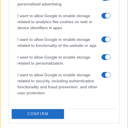
personalized advertising.
EuroLeague: Οι
I want to allow Google to enable storage
ενθουσιώδεις
Ευρωπαϊκό Κορασίδων Β'
related to analytics like cookies on web or
πρωτοεμφανιζόμενοι
Κατηγορίας: Πρεμιέρα με
device identifiers in apps.
νίκη για Δανία και Ισλανδία -
Το πανόραμα
I want to allow Google to enable storage
related to functionality of the website or app.
I want to allow Google to enable storage
related to personalization.
HELLENiQ ENERGY: Κέρδη 393 εκατ. ευρώ στο α' εξάμηνο –
I want to allow Google to enable storage
Στα 734 εκατ. ευρώ τα EBITDA
related to security, including authentication
functionality and fraud prevention, and other
user protection.
CONFIRM
ΥΠΕΘΟΟ: Νέες επενδύσεις
1 δισ. ευρώ ως το 2028 για