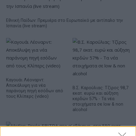
Εθνική Παίδων: Πρεμιέρα στο Ευρωπαϊκό με αντίπαλο την
Ισπανία (live stream)
Καγουάι Λέοναρντ:
Αποκάλυψη για νέα
Β.Σ. Καρούλιας: Τζίρος 98,7
παράνομη πηγή εσόδων από
εκατ. ευρώ και αύξηση
τους Κλίπερς (video)
κερδών 57% - Τα νέα
στοιχήματα σε low & non
alcohol