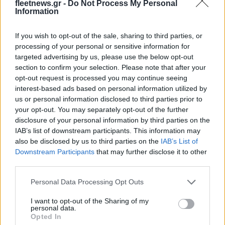
fleetnews.gr -
Do Not Process My Personal
Information
Metlen: Ρεκόρ EBITDA στο α' εξάμηνο, στα 550 εκατ. ευρώ –
Καθαρά κέρδη 313 εκατ. ευρώ
If you wish to opt-out of the sale, sharing to third parties, or
processing of your personal or sensitive information for
targeted advertising by us, please use the below opt-out
section to confirm your selection. Please note that after your
opt-out request is processed you may continue seeing
interest-based ads based on personal information utilized by
us or personal information disclosed to third parties prior to
your opt-out. You may separately opt-out of the further
disclosure of your personal information by third parties on the
IAB’s list of downstream participants. This information may
Χρηματοδότηση 8 εκατ.
ευρώ σε 843 μέσα
also be disclosed by us to third parties on the
IAB’s List of
Media: Με ενίσχυση 8 εκατ.
ενημέρωσης- Ξεκίνησε το
Downstream Participants
that may further disclose it to other
ευρώ σε 451 επιχειρήσεις
πενταετές πρόγραμμα
third parties.
ξεκίνησε το πρόγραμμα
ενίσχυσης του Τύπου
στήριξης- Κάλυψη
Please note that this website/app uses one or more Google
εισφορών ΕΔΟΕΑΠ
Personal Data Processing Opt Outs
services and may gather and store information including but
not limited to your visit or usage behaviour. You may click to
I want to opt-out of the Sharing of my
personal data.
grant or deny consent to Google and its third-party tags to
Opted In
use your data for below specified purposes in below Google