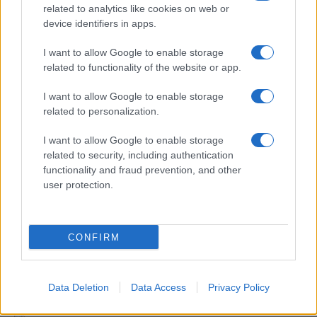
Η Chery επενδύει 75 εκατ. δολάρια στην KG Mobility
related to analytics like cookies on web or
device identifiers in apps.
I want to allow Google to enable storage
related to functionality of the website or app.
Το FIAT 500 Hybrid τώρα
I want to allow Google to enable storage
από 18.990 ευρώ
related to personalization.
I want to allow Google to enable storage
Ατρόμητος και Novibet
related to security, including authentication
συνεχίζουν μαζί: Ανανέωση
functionality and fraud prevention, and other
της συνεργασίας τους μέχρι
το 2028
user protection.
CONFIRM
18η συνεχόμενη χρονιά για τον ΟΤΕ στη διεθνή σειρά
δεικτών FTSE4Good
Data Deletion
Data Access
Privacy Policy