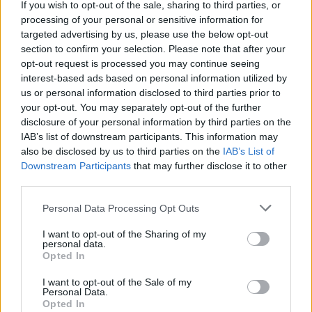
μπαταριών για τα υβριδικά
ευρωπαϊκή
If you wish to opt-out of the sale, sharing to third parties, or
της
αυτοκινητοβιομηχανία
processing of your personal or sensitive information for
targeted advertising by us, please use the below opt-out
section to confirm your selection. Please note that after your
opt-out request is processed you may continue seeing
interest-based ads based on personal information utilized by
us or personal information disclosed to third parties prior to
Νέο Audi A2 e-tron με στόχο την κορυφή της
your opt-out. You may separately opt-out of the further
αποδοτικότητας
disclosure of your personal information by third parties on the
IAB’s list of downstream participants. This information may
also be disclosed by us to third parties on the
IAB’s List of
Downstream Participants
that may further disclose it to other
third parties.
Please note that this website/app uses one or more Google
Personal Data Processing Opt Outs
services and may gather and store information including but
Γιαννακόπουλος: «Όταν σου
ρίχνουν μια πέτρα, τους
not limited to your visit or usage behaviour. You may click to
I want to opt-out of the Sharing of my
Ευρωπαϊκό Κορασίδων:
personal data.
καταστρέφεις» (vid)
grant or deny consent to Google and its third-party tags to
Άνετη νίκη της Ελλάδας
Opted In
στην πρεμιέρα, 78-36 την
use your data for below specified purposes in below Google
Ιρλανδία
consent section.
I want to opt-out of the Sale of my
Personal Data.
Opted In