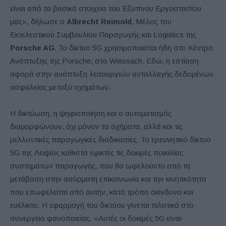
είναι από τα βασικά στοιχεία του Έξυπνου Εργοστασίου
μας», δήλωσε ο
Albrecht
Reimold
, Μέλος του
Εκτελεστικού Συμβουλίου Παραγωγής και Logistics της
Porsche AG
. Το δίκτυο 5G χρησιμοποιείται ήδη στο Κέντρο
Ανάπτυξης της Porsche, στο Weissach. Εδώ, η εστίαση
αφορά στην ανάπτυξη λειτουργιών ανταλλαγής δεδομένων
ασφαλείας μεταξύ οχημάτων.
Η δικτύωση, η ψηφιοποίηση και ο αυτοματισμός
διαμορφώνουν, όχι μόνον τα οχήματα, αλλά και τις
μελλοντικές παραγωγικές διαδικασίες. Το ερευνητικό δίκτυο
5G της Λειψίας καθιστά εφικτές τις δοκιμές ποικιλίας
συστημάτων παραγωγής, που θα ωφελούντο από τη
μετάβαση στην ασύρματη επικοινωνία και την κινητικότητα
που επωφελείται από αυτήν, κατά τρόπο ακίνδυνο και
ευέλικτο. Η εφαρμογή του δικτύου γίνεται πιλοτικά στο
συνεργείο φανοποιείας. «Αυτές οι δοκιμές 5G είναι