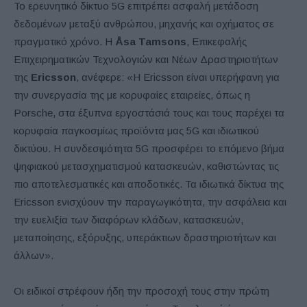
Το ερευνητικό δίκτυο 5G επιτρέπει ασφαλή μετάδοση
δεδομένων μεταξύ ανθρώπου, μηχανής και οχήματος σε
πραγματικό χρόνο. Η
Å
sa
Tamsons
, Επικεφαλής
Επιχειρηματικών Τεχνολογιών και Νέων Δραστηριοτήτων
της
Ericsson
, ανέφερε: «Η Ericsson είναι υπερήφανη για
την συνεργασία της με κορυφαίες εταιρείες, όπως η
Porsche, στα έξυπνα εργοστάσιά τους και τους παρέχει τα
κορυφαία παγκοσμίως προϊόντα μας 5G και ιδιωτικού
δικτύου. Η συνδεσιμότητα 5G προσφέρει το επόμενο βήμα
ψηφιακού μετασχηματισμού κατασκευών, καθιστώντας τις
πιο αποτελεσματικές και αποδοτικές. Τα ιδιωτικά δίκτυα της
Ericsson ενισχύουν την παραγωγικότητα, την ασφάλεια και
την ευελιξία των διαφόρων κλάδων, κατασκευών,
μεταποίησης, εξόρυξης, υπεράκτιων δραστηριοτήτων και
άλλων».
Οι ειδικοί στρέφουν ήδη την προσοχή τους στην πρώτη