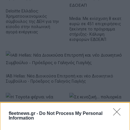
Deloitte Ελλάδος:
Χρηματοοικονομικός
Media: Με ενίσχυση 8 εκατ.
σύμβουλος της ΔΕΗ για την
ευρώ σε 451 επιχειρήσεις
είσοδο στην πολωνική
ξεκίνησε το πρόγραμμα
αγορά ενέργειας
στήριξης- Κάλυψη
εισφορών ΕΔΟΕΑΠ
IAB Hellas: Νέα Διοικούσα Επιτροπή και νέο Διοικητικό
Συμβούλιο - Πρόεδρος ο Γαληνός Γιαγλής
fleetnews.gr -
Do Not Process My Personal
Information
Η Toyota φέρνει νέα γενιά
Σε κινεζική… πολιορκία η