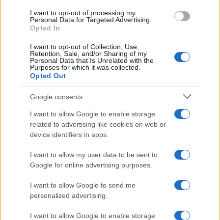
I want to opt-out of processing my
Personal Data for Targeted Advertising.
Opted In
ΕΛΣΤΑΤ: Στο 3,4% υποχώρησε ο πληθωρισμός τον Ιούλιο
I want to opt-out of Collection, Use,
Retention, Sale, and/or Sharing of my
Personal Data that Is Unrelated with the
Purposes for which it was collected.
Opted Out
Google consents
I want to allow Google to enable storage
Metlen: Ρεκόρ EBITDA στο
related to advertising like cookies on web or
α' εξάμηνο, στα 550 εκατ.
device identifiers in apps.
Χρηματοδότηση 8 εκατ.
ευρώ – Καθαρά κέρδη 313
ευρώ σε 843 μέσα
εκατ. ευρώ
ενημέρωσης- Ξεκίνησε το
I want to allow my user data to be sent to
πενταετές πρόγραμμα
Google for online advertising purposes.
ενίσχυσης του Τύπου
I want to allow Google to send me
personalized advertising.
I want to allow Google to enable storage