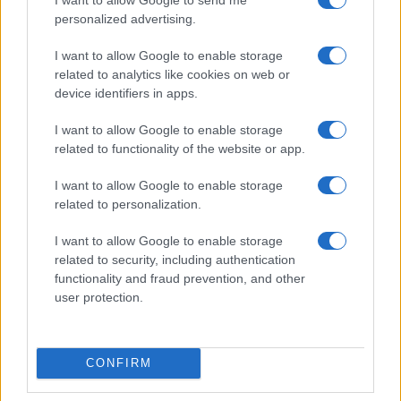
διευκρινιστική ανάρτηση
personalized advertising.
που έκανε
I want to allow Google to enable storage
related to analytics like cookies on web or
device identifiers in apps.
I want to allow Google to enable storage
HELLENiQ ENERGY: Κέρδη 393 εκατ. ευρώ στο α' εξάμηνο –
Στα 734 εκατ. ευρώ τα EBITDA
related to functionality of the website or app.
I want to allow Google to enable storage
related to personalization.
I want to allow Google to enable storage
related to security, including authentication
functionality and fraud prevention, and other
ΥΠΕΘΟΟ: Νέες επενδύσεις
user protection.
1 δισ. ευρώ ως το 2028 για
την Ενέργεια
Viohalco: Αυξημένος κατά
14% ο τζίρος στο α'
εξάμηνο, στα 4,3 δισ. ευρώ
CONFIRM
– Στα 446 εκατ. ευρώ τα
EBITDA