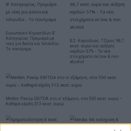
Ευρωπαϊκό Κορασίδων Β'
Κατηγορίας: Πρεμιέρα με
Β.Σ. Καρούλιας: Τζίρος 98,7
νίκη για Δανία και Ισλανδία -
εκατ. ευρώ και αύξηση
Το πανόραμα
κερδών 57% - Τα νέα
στοιχήματα σε low & non
alcohol
Metlen: Ρεκόρ EBITDA στο α' εξάμηνο, στα 550 εκατ. ευρώ –
Καθαρά κέρδη 313 εκατ. ευρώ