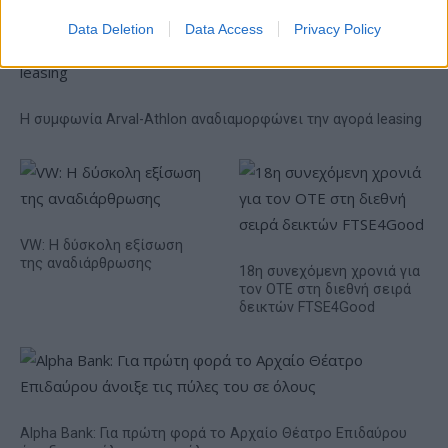
Data Deletion
Data Access
Privacy Policy
Η συμφωνία Arval-Athlon αναδιαμορφώνει την αγορά leasing
VW: Η δύσκολη εξίσωση
της αναδιάρθρωσης
18η συνεχόμενη χρονιά για
τον ΟΤΕ στη διεθνή σειρά
δεικτών FTSE4Good
Alpha Bank: Για πρώτη φορά το Αρχαίο Θέατρο Επιδαύρου