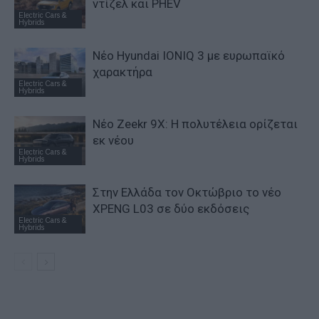
ντίζελ και PHEV
Electric Cars &
Hybrids
Νέο Hyundai IONIQ 3 με ευρωπαϊκό
χαρακτήρα
Electric Cars &
Hybrids
Νέο Zeekr 9X: Η πολυτέλεια ορίζεται
εκ νέου
Electric Cars &
Hybrids
Στην Ελλάδα τον Οκτώβριο το νέο
XPENG L03 σε δύο εκδόσεις
Electric Cars &
Hybrids