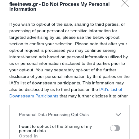
fleetnews.gr -
Do Not Process My Personal
Information
If you wish to opt-out of the sale, sharing to third parties, or
processing of your personal or sensitive information for
Χρηματοδότηση 8 εκατ.
targeted advertising by us, please use the below opt-out
ευρώ σε 843 μέσα
Media: Με ενίσχυση 8 εκατ.
section to confirm your selection. Please note that after your
ενημέρωσης- Ξεκίνησε το
ευρώ σε 451 επιχειρήσεις
opt-out request is processed you may continue seeing
πενταετές πρόγραμμα
ξεκίνησε το πρόγραμμα
interest-based ads based on personal information utilized by
ενίσχυσης του Τύπου
στήριξης- Κάλυψη
us or personal information disclosed to third parties prior to
εισφορών ΕΔΟΕΑΠ
your opt-out. You may separately opt-out of the further
disclosure of your personal information by third parties on the
IAB’s list of downstream participants. This information may
also be disclosed by us to third parties on the
IAB’s List of
Downstream Participants
that may further disclose it to other
third parties.
IAB Hellas: Νέα Διοικούσα Επιτροπή και νέο Διοικητικό
Συμβούλιο - Πρόεδρος ο Γαληνός Γιαγλής
Please note that this website/app uses one or more Google
Personal Data Processing Opt Outs
services and may gather and store information including but
not limited to your visit or usage behaviour. You may click to
I want to opt-out of the Sharing of my
personal data.
grant or deny consent to Google and its third-party tags to
Opted In