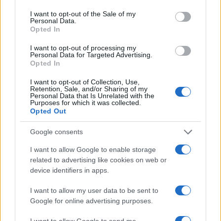
use your data for below specified purposes in below Google
consent section.
I want to opt-out of the Sale of my
Personal Data.
Νέο Audi A2 e-tron με
Η Chery επενδύει 75 εκατ.
Opted In
στόχο την κορυφή της
δολάρια στην KG Mobility
αποδοτικότητας
I want to opt-out of processing my
Personal Data for Targeted Advertising.
Opted In
I want to opt-out of Collection, Use,
Retention, Sale, and/or Sharing of my
Το FIAT 500 Hybrid τώρα από 18.990 ευρώ
Personal Data that Is Unrelated with the
Purposes for which it was collected.
Opted Out
Google consents
I want to allow Google to enable storage
related to advertising like cookies on web or
device identifiers in apps.
Ουκρανία: Με Μίχαϊλιουκ
και Λεν κόντρα στην Ελλάδα
I want to allow my user data to be sent to
Πάρκερ: «Όνειρό μου να
Google for online advertising purposes.
κατακτήσω το ΝΒΑ Europe
με τη Βιλερμπάν» - Η
I want to allow Google to send me