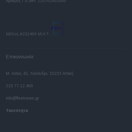
Αριθμός Γ.Ε.ΜΗ. 125702501000
Μέλος #232469 Μ.Η.Τ.
Επικοινωνία
Μ. Ασίας 43, Χαλάνδρι, 15233 Αττική
210 77.12.400
info@fleetnews.gr
Ταυτότητα