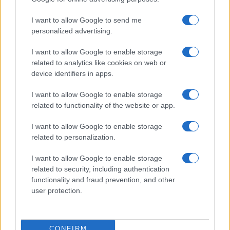
18η συνεχόμενη χρονιά για τον ΟΤΕ στη διεθνή σειρά
I want to allow Google to send me
δεικτών FTSE4Good
personalized advertising.
I want to allow Google to enable storage
related to analytics like cookies on web or
device identifiers in apps.
Alpha Bank: Για πρώτη φορά το Αρχαίο Θέατρο Επιδαύρου
I want to allow Google to enable storage
άνοιξε τις πύλες του σε όλους
related to functionality of the website or app.
I want to allow Google to enable storage
related to personalization.
ΕΤΙΚΕΤΕΣ
Opel
Opel Combo
Opel Movano
Opel Vivaro
I want to allow Google to enable storage
Ελαφρά επαγγελματικά οχήματα
Ελλάδα
related to security, including authentication
functionality and fraud prevention, and other
Επαγγελματικά Οχήματα
user protection.
CONFIRM