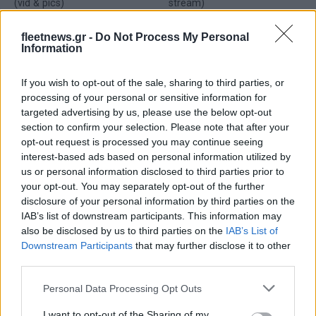
(vid & pics)
stream)
fleetnews.gr -
Do Not Process My Personal
Information
If you wish to opt-out of the sale, sharing to third parties, or
Ταχύτερα και αυστηρότερα: Το νέο ψηφιακό καθεστώς της
processing of your personal or sensitive information for
ΑΑΔΕ για τα ανασφάλιστα οχήματα
targeted advertising by us, please use the below opt-out
section to confirm your selection. Please note that after your
opt-out request is processed you may continue seeing
interest-based ads based on personal information utilized by
us or personal information disclosed to third parties prior to
your opt-out. You may separately opt-out of the further
disclosure of your personal information by third parties on the
IAB’s list of downstream participants. This information may
Τουρισμός για Όλους:
also be disclosed by us to third parties on the
IAB’s List of
Kατάθεση αιτήσεων
Downstream Participants
that may further disclose it to other
Όμιλος ΔΕΗ: Νέα συμφωνία
ανεξάρτητα από το
third parties.
για χαρτοφυλάκιο έργων
τελευταίο ψηφίο του ΑΦΜ
ΑΠΕ άνω των 2 GW σε
Please note that this website/app uses one or more Google
Πολωνία και Ουγγαρία
Personal Data Processing Opt Outs
services and may gather and store information including but
not limited to your visit or usage behaviour. You may click to
I want to opt-out of the Sharing of my