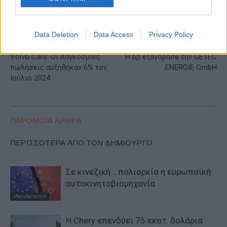
Data Deletion
Data Access
Privacy Policy
Προηγούμενο άρθρο
Επόμενο άρθρο
Volvo Cars: Οι παγκόσμιες
Η bp εξαγόρασε την GETEC
πωλήσεις αυξήθηκαν 6% τον
ENERGIE GmbH
Ιούλιο 2024
ΠΑΡΟΜΟΙΑ ΑΡΘΡΑ
ΠΕΡΙΣΣΟΤΕΡΑ ΑΠΟ ΤΟΝ ΔΗΜΙΟΥΡΓΟ
Σε κινεζική… πολιορκία η ευρωπαϊκή
αυτοκινητοβιομηχανία
Manufacturers
Η Chery επενδύει 75 εκατ. δολάρια