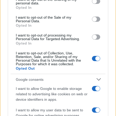
personal data.
grant or deny consent to Google and its third-party tags to
Opted In
use your data for below specified purposes in below Google
consent section.
I want to opt-out of the Sale of my
Personal Data.
Νέο Audi A2 e-tron με στόχο την κορυφή της
Opted In
αποδοτικότητας
I want to opt-out of processing my
Personal Data for Targeted Advertising.
Opted In
I want to opt-out of Collection, Use,
Retention, Sale, and/or Sharing of my
Personal Data that Is Unrelated with the
Purposes for which it was collected.
Η Chery επενδύει 75 εκατ.
Opted Out
δολάρια στην KG Mobility
Ατρόμητος και Novibet
Google consents
συνεχίζουν μαζί: Ανανέωση
της συνεργασίας τους μέχρι
I want to allow Google to enable storage
το 2028
related to advertising like cookies on web or
device identifiers in apps.
I want to allow my user data to be sent to
Google for online advertising purposes.