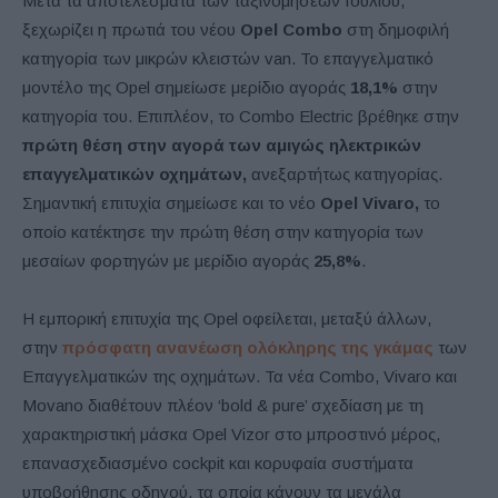
Μετά τα αποτελέσματα των ταξινομήσεων Ιουλίου,
ξεχωρίζει η πρωτιά του νέου
Opel Combo
στη δημοφιλή
κατηγορία των μικρών κλειστών van. Το επαγγελματικό
μοντέλο της Opel σημείωσε μερίδιο αγοράς
18,1%
στην
κατηγορία του. Επιπλέον, το Combo Electric βρέθηκε στην
πρώτη θέση στην αγορά των αμιγώς ηλεκτρικών
επαγγελματικών οχημάτων,
ανεξαρτήτως κατηγορίας.
Σημαντική επιτυχία σημείωσε και το νέο
Opel Vivaro,
το
οποίο κατέκτησε την πρώτη θέση στην κατηγορία των
μεσαίων φορτηγών με μερίδιο αγοράς
25,8%
.
Η εμπορική επιτυχία της Opel οφείλεται, μεταξύ άλλων,
στην
πρόσφατη ανανέωση ολόκληρης της γκάμας
των
Επαγγελματικών της οχημάτων. Τα νέα Combo, Vivaro και
Movano διαθέτουν πλέον ‘bold & pure’ σχεδίαση με τη
χαρακτηριστική μάσκα Opel Vizor στο μπροστινό μέρος,
επανασχεδιασμένο cockpit και κορυφαία συστήματα
υποβοήθησης οδηγού, τα οποία κάνουν τα μεγάλα