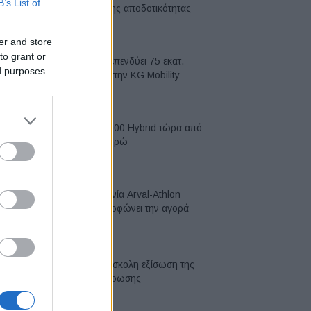
B’s List of
κορυφή της αποδοτικότητας
05/08/2026
er and store
to grant or
Η Chery επενδύει 75 εκατ.
ed purposes
δολάρια στην KG Mobility
04/08/2026
Το FIAT 500 Hybrid τώρα από
18.990 ευρώ
04/08/2026
Η συμφωνία Arval-Athlon
αναδιαμορφώνει την αγορά
leasing
03/08/2026
VW: Η δύσκολη εξίσωση της
αναδιάρθρωσης
03/08/2026