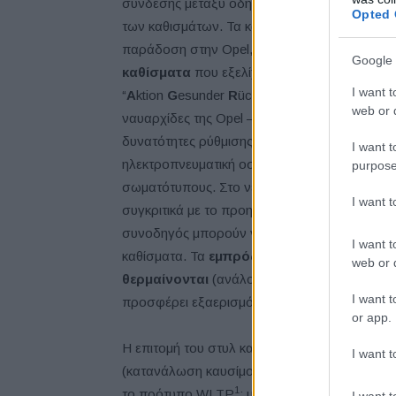
σύνδεσης μεταξύ οδηγού/επιβάτη και οχήματος
Opted 
των καθισμάτων. Τα καλύτερα στην κατηγορί
παράδοση στην Opel, και διατίθεται με πολλά 
Google 
καθίσματα
που εξελίχθηκαν από την ίδια την 
I want t
“
A
ktion
G
esunder
R
ücken e.V.” υπόσχονται άν
web or d
ναυαρχίδες της Opel – Insignia και Grandland –
δυνατότητες ρύθμισης, από το μήκος, το ύψος, 
I want t
ηλεκτροπνευματική οσφυϊκή υποστήριξη, εξασ
purpose
σωματότυπους. Στο νέο Astra, τα εμπρός καθ
I want 
συγκριτικά με το προηγούμενο μοντέλο, κάτι τ
συνοδηγός μπορούν να επιλέγουν προαιρετικά
I want t
καθίσματα. Τα
εμπρός καθίσματα και τα π
web or d
θερμαίνονται
(ανάλογα με την έκδοση). Στη 
I want t
προσφέρει εξαερισμό και λειτουργία μασάζ.
or app.
Η επιτομή του στυλ και της εργονομίας είναι τ
I want t
(κατανάλωση καυσίμου
Opel Insignia GSi
με 
1
το πρότυπο WLTP
: μικτός κύκλος 8,8-7,9 l/
I want t