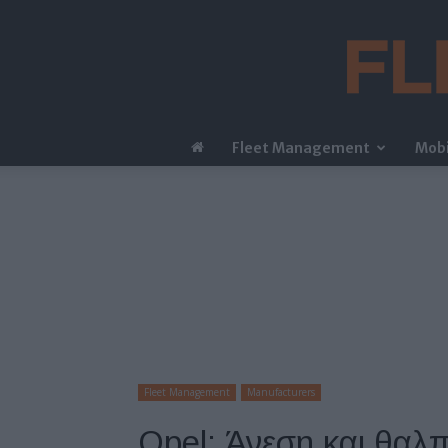
Fleet Management
Mobi
Fleet Management
Manufacturers
Opel: Άνεση και θαλ