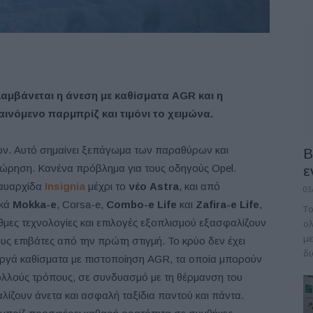
λαμβάνεται η άνεση με καθίσματα AGR και η
ινόμενο παρμπρίζ και τιμόνι το χειμώνα.
ών. Αυτό σημαίνει ξεπάγωμα των παραθύρων και
B
χώρηση. Κανένα πρόβλημα για τους οδηγούς Opel.
ε
ναυαρχίδα
Insignia
μέχρι το
νέο Astra
, και από
03
ικά
Mokka-e
, Corsa-e,
Combo-e Life
και
Zafira-e Life
,
Το
θμες τεχνολογίες και επιλογές εξοπλισμού εξασφαλίζουν
ολ
με
υς επιβάτες από την πρώτη στιγμή. Το κρύο δεν έχει
δι
εργά καθίσματα με πιστοποίηση AGR, τα οποία μπορούν
πολλούς τρόπους, σε συνδυασμό με τη θέρμανση του
αλίζουν άνετα και ασφαλή ταξίδια παντού και πάντα.