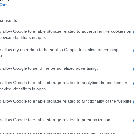
. Η Opel ανέκαθεν έδινε ιδιαίτερη προσοχή στην εξέλιξη
Out
α καθίσματα με πιστοποίηση AGR αποτελούν πλέον
μοντέλα και εκδόσεις. Για παράδειγμα, τα
εργονομικά
consents
εταιρία, καθώς και τα καθίσματα με πιστοποίηση
o allow Google to enable storage related to advertising like cookies on
εση στα ταξίδια μεγάλων αποστάσεων, όχι μόνο για τις
evice identifiers in apps.
 αλλά και για το Crossland, και το νέο Astra. Οι ποικίλες
την κλίση, τη στήριξη μηρού και τα μαξιλάρια, μέχρι την
o allow my user data to be sent to Google for online advertising
φαλίζουν μία υγιή στάση σώματος για όλους τους
s.
ίσματα έχουν τοποθετηθεί 12 χιλιοστά χαμηλότερα
to allow Google to send me personalized advertising.
ο οποίο επιτείνει τη σπορ εμπειρία οδήγησης. Οδηγός και
 πιο σκληρά “Sport” ή ελαφρώς πιο μαλακά “Comfort”
o allow Google to enable storage related to analytics like cookies on
ίσω πλαϊνά καθίσματα μπορούν επίσης να
evice identifiers in apps.
δερμάτινη έκδοση Nappa, το κάθισμα του οδηγού
o allow Google to enable storage related to functionality of the website
ο
σπορ κάθισμα επιδόσεων
GSi
για το Insignia GSi
o allow Google to enable storage related to personalization.
2.0 Direct Injection Turbo και 169 kW/230 hp σύμφωνα με
100 km, 200-179 g/km CO
). Το ενσωματωμένο κάθισμα
o allow Google to enable storage related to security, including