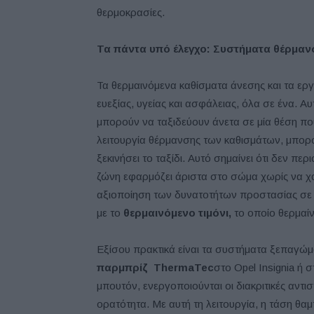
θερμοκρασίες.
Τα πάντα υπό έλεγχο: Συστήματα θέρμανσ
Τα θερμαινόμενα καθίσματα άνεσης και τα εργ
ευεξίας, υγείας και ασφάλειας, όλα σε ένα. Αυ
μπορούν να ταξιδεύουν άνετα σε μία θέση που
λειτουργία θέρμανσης των καθισμάτων, μπορο
ξεκινήσει το ταξίδι. Αυτό σημαίνει ότι δεν πε
ζώνη εφαρμόζει άριστα στο σώμα χωρίς να χα
αξιοποίηση των δυνατοτήτων προστασίας σε
με το
θερμαινόμενο τιμόνι,
το οποίο θερμαίν
Εξίσου πρακτικά είναι τα συστήματα ξεπαγώ
παρμπρίζ
ThermaTec
στο Opel Insignia ή σ
μπουτόν, ενεργοποιούνται οι διακριτικές αντ
ορατότητα. Με αυτή τη λειτουργία, η τάση θα