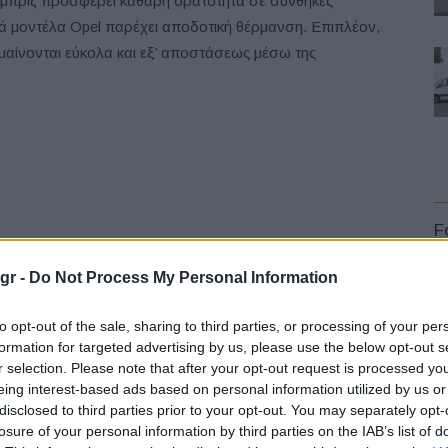
ρμπρίζ προσφέρει καθαρή ορατότητα σε συνθήκες
κά μοντέλα Opel παρέχει αποδοτική θέρμανση. Επιπλέον,
μαίνονται εύκολα και εξ’ αποστάσεως μέσω της
F
gr -
Do Not Process My Personal Information
to opt-out of the sale, sharing to third parties, or processing of your per
formation for targeted advertising by us, please use the below opt-out s
r selection. Please note that after your opt-out request is processed y
L
eing interest-based ads based on personal information utilized by us or
disclosed to third parties prior to your opt-out. You may separately opt-
losure of your personal information by third parties on the IAB’s list of