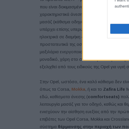
authenti
που είναι δοκιμασμένο από τον φορέα AGR, συ
χαρακτηριστικά άνεσης από το Insignia. Έχε
μασάζ (κάθισμα οδηγού) και προσαρμοζόμενα 
υπάρχει επίσης υπερυψωμένη πλάτη με ενσωμ
ηλεκτρικά σε διαμήκη διαδρομή, ύψος, γωνία κ
προστατευτικά της οσφυϊκής υποστήριξης τε
μαξιλάρια ενεργοποιούνται επίσης ηλεκτρικά.
μοναδικό, χάρη στο συνδυασμό σπορ πλευρικ
εξελιχθεί από τους ειδικούς της Opel για υγιή
Στην Opel, ωστόσο, ένα καλό κάθισμα δεν είν
όπως τα Corsa,
Mokka
, ή και το
Zafira Life
M
εδώ, καθίσματα άνεσης (
comfort
seats
)
πολλ
λειτουργία μασάζ για τον οδηγό, καθώς και θ
ενισχύουν την αίσθηση ευεξίας από την πρώτ
επιβάτες των Opel Corsa, Mokka και Crossl
σύστημα
θέρμανσης στην περιοχή των πο