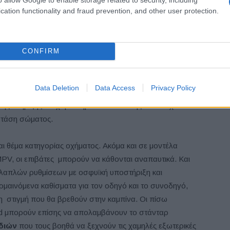
2
cation functionality and fraud prevention, and other user protection.
νδυάζει εξαιρετική πλευρική στήριξη με τα καλύτερα
ι εξαερισμό, θέρμανση πολλαπλών σταδίων, λειτουργία
πλαϊνά μαξιλάρια. Στην πιο σπορ έκδοση Insignia,
CONFIRM
ατωμένο προσκέφαλο. Το κάθισμα μπορεί να ρυθμίζεται
λίσης μαξιλαριού έδρας και γωνία κλίσης πλάτης. Τα
σσάρων κατευθύνσεων και τα μεταβλητά πλαϊνά
Data Deletion
Data Access
Privacy Policy
 Το κάθισμα επιδόσεων (performance seat) είναι
ής στήριξης και χαρακτηριστικών άνεσης – που έχουν
 στάση σώματος.
αι θέμα κατηγορίας οχήματος. Ακόμα και σε μοντέλα
PV, οι επιβάτες μπορούν να κάθονται αναπαυτικά. Και
απλών ρυθμίσεων με οσφυϊκή υποστήριξη και
ερμαινόμενα καθίσματα για τον οδηγό και το συνοδηγό,
η στιγμή που θα βρεθούν στην καμπίνα. Οι πίσω
and μπορούν επίσης να απολαμβάνουν το στάνταρ
διών
που τους βοηθά να ξεχνούν τις χαμηλές εξωτερικές