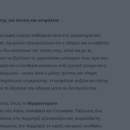
ης για άνεση και ασφάλεια
ονομικά ενεργά καθίσματα είναι ένα χαρακτηριστικό
τά, όχι μόνον εξασφαλίζουν ότι ο οδηγός και οι επιβάτες
 δεν καταπονεί την πλάτη τους, αλλά και με τη
ύν να βγάζουν το χειμωνιάτικο μπουφάν τους πριν καν
ριορίζεται η ελευθερία κινήσεων από χοντρά ρούχα και η
λαρώνει – αυτός είναι ο μόνος τρόπος για πλήρη
 περίπτωση σύγκρουσης. Η ασφάλεια αυξάνεται επίσης
ει τα δάχτυλα του οδηγού μέσα σε δευτερόλεπτα.
ματος όπως το
θερμαινόμενο
τα νέα Astra, Grandland και Crossland. Πιέζοντας ένα
ιστάσεις στο παρμπρίζ εξασφαλίζοντας ανεμπόδιστη
μπώματος του παρμπρίζ σε υγρές και κρύες συνθήκες