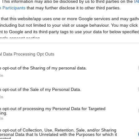
. This information may also be disclosed by us to third parties on the
IA
Participants
that may further disclose it to other third parties.
 that this website/app uses one or more Google services and may gath
including but not limited to your visit or usage behaviour. You may click 
 to Google and its third-party tags to use your data for below specifi
ogle consent section.
l Data Processing Opt Outs
o opt-out of the Sharing of my personal data.
In
o opt-out of the Sale of my Personal Data.
In
to opt-out of processing my Personal Data for Targeted
ing.
ε λειτουργία μασάζ, θέρμανση και εξαερισμό
In
o opt-out of Collection, Use, Retention, Sale, and/or Sharing
 ένα άνετο και ξεκούραστο ταξίδι. Αποτελούν το σημείο
ersonal Data that Is Unrelated with the Purposes for which it
lected.