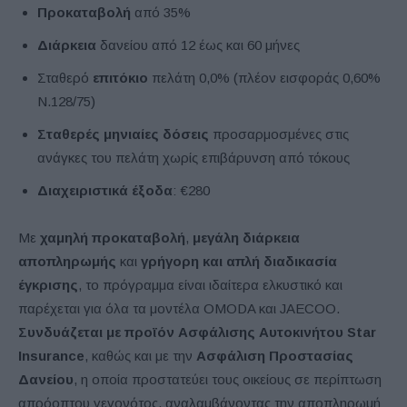
Προκαταβολή
από 35%
Διάρκεια
δανείου από 12 έως και 60 μήνες
Σταθερό
επιτόκιο
πελάτη 0,0% (πλέον εισφοράς 0,60%
Ν.128/75)
Σταθερές μηνιαίες δόσεις
προσαρμοσμένες στις
ανάγκες του πελάτη χωρίς επιβάρυνση από τόκους
Διαχειριστικά έξοδα
: €280
Με
χαμηλή προκαταβολή
,
μεγάλη διάρκεια
αποπληρωμής
και
γρήγορη και απλή διαδικασία
έγκρισης
, το πρόγραμμα είναι ιδαίτερα ελκυστικό και
παρέχεται για όλα τα μοντέλα OMODA και JAECOO.
Συνδυάζεται με προϊόν Ασφάλισης Αυτοκινήτου Star
Insurance
, καθώς και με την
Ασφάλιση Προστασίας
Δανείου
, η οποία προστατεύει τους οικείους σε περίπτωση
απρόοπτου γεγονότος, αναλαμβάνοντας την αποπληρωμή