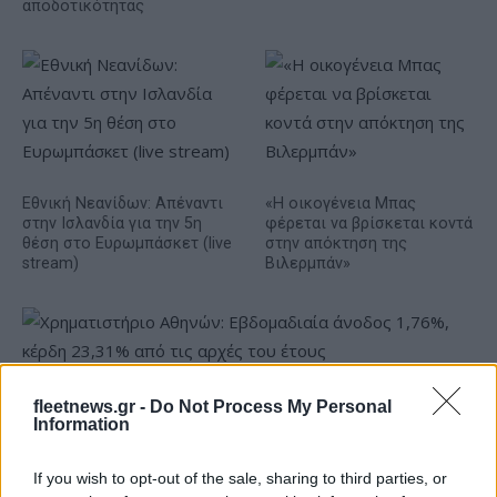
αποδοτικότητας
Εθνική Νεανίδων: Απέναντι
«Η οικογένεια Μπας
στην Ισλανδία για την 5η
φέρεται να βρίσκεται κοντά
θέση στο Ευρωμπάσκετ (live
στην απόκτηση της
stream)
Βιλερμπάν»
Χρηματιστήριο Αθηνών: Εβδομαδιαία άνοδος 1,76%, κέρδη
fleetnews.gr -
Do Not Process My Personal
23,31% από τις αρχές του έτους
Information
If you wish to opt-out of the sale, sharing to third parties, or