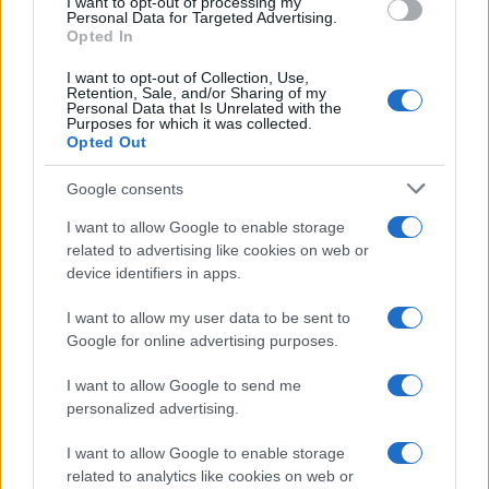
I want to opt-out of processing my
από 18.990 ευρώ
Personal Data for Targeted Advertising.
Opted In
Ατρόμητος και Novibet
I want to opt-out of Collection, Use,
συνεχίζουν μαζί: Ανανέωση
Retention, Sale, and/or Sharing of my
Personal Data that Is Unrelated with the
της συνεργασίας τους μέχρι
Purposes for which it was collected.
το 2028
Opted Out
Google consents
I want to allow Google to enable storage
related to advertising like cookies on web or
18η συνεχόμενη χρονιά για τον ΟΤΕ στη διεθνή σειρά
device identifiers in apps.
δεικτών FTSE4Good
I want to allow my user data to be sent to
Google for online advertising purposes.
I want to allow Google to send me
personalized advertising.
Alpha Bank: Για πρώτη φορά το Αρχαίο Θέατρο Επιδαύρου
άνοιξε τις πύλες του σε όλους
I want to allow Google to enable storage
related to analytics like cookies on web or