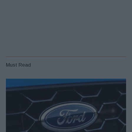
Must Read