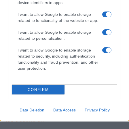
device identifiers in apps.
I want to allow Google to enable storage
ΕΤΙΚΕΤΕΣ
Omoda & Jaecoo
related to functionality of the website or app.
I want to allow Google to enable storage
related to personalization.
I want to allow Google to enable storage
related to security, including authentication
functionality and fraud prevention, and other
user protection.
Προηγούμενο άρθρο
Επόμενο άρθρο
ΕΕ: Μείωση ταξινομήσεων
Toyota – Mazda: Σύμπραξη για
0,7% στο 7μηνο – Το μερίδιο
Αποθήκευση Ενέργειας
CONFIRM
των πλήρως ηλεκτρικών στο
15,6%
Data Deletion
Data Access
Privacy Policy
ΠΑΡΟΜΟΙΑ ΑΡΘΡΑ