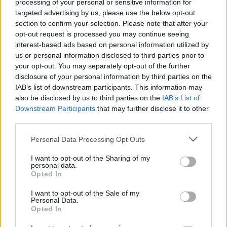
processing of your personal or sensitive information for
targeted advertising by us, please use the below opt-out
section to confirm your selection. Please note that after your
opt-out request is processed you may continue seeing
interest-based ads based on personal information utilized by
us or personal information disclosed to third parties prior to
your opt-out. You may separately opt-out of the further
Ελληνική Αναπτυξιακή
Υπ. Μεταφορών: Οριστική
disclosure of your personal information by third parties on the
Τράπεζα: Με «προίκα» 2
λύση στο ζήτημα των
IAB’s list of downstream participants. This information may
δισ. ευρώ ανοίγει δρόμο για
πινακίδων κυκλοφορίας -
δάνεια έως 5 δισ. σε
Τέλος στις χρονοβόρες
also be disclosed by us to third parties on the
IAB’s List of
μικρομεσαίες
διαδικασίες
Downstream Participants
that may further disclose it to other
third parties.
Please note that this website/app uses one or more Google
Personal Data Processing Opt Outs
services and may gather and store information including but
Η Chery επενδύει 75 εκατ. δολάρια στην KG Mobility
not limited to your visit or usage behaviour. You may click to
I want to opt-out of the Sharing of my
personal data.
grant or deny consent to Google and its third-party tags to
Opted In
use your data for below specified purposes in below Google
consent section.
I want to opt-out of the Sale of my
Personal Data.
Opted In
Το FIAT 500 Hybrid τώρα