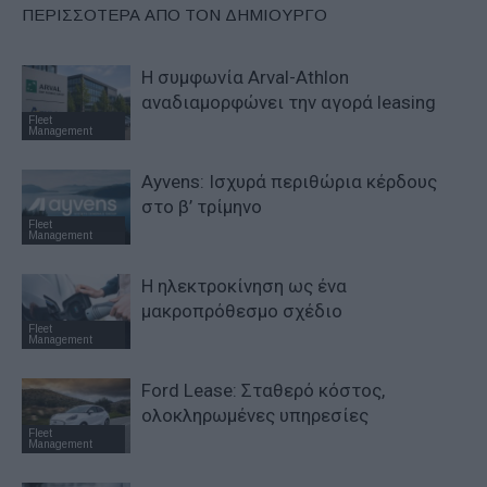
ΠΕΡΙΣΣΟΤΕΡΑ ΑΠΟ ΤΟΝ ΔΗΜΙΟΥΡΓΟ
Η συμφωνία Arval-Athlon
αναδιαμορφώνει την αγορά leasing
Fleet
Management
Ayvens: Iσχυρά περιθώρια κέρδους
στο β’ τρίμηνο
Fleet
Management
Η ηλεκτροκίνηση ως ένα
μακροπρόθεσμο σχέδιο
Fleet
Management
Ford Lease: Σταθερό κόστος,
ολοκληρωμένες υπηρεσίες
Fleet
Management