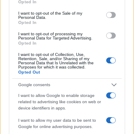
Opted In
96-86 από την Ισπανία (pics)
use your data for below specified purposes in below Google
consent section.
I want to opt-out of the Sale of my
Personal Data.
Opted In
I want to opt-out of processing my
Personal Data for Targeted Advertising.
ΕΛΣΤΑΤ: Στο 3,4% υποχώρησε ο πληθωρισμός τον Ιούλιο
Opted In
I want to opt-out of Collection, Use,
Retention, Sale, and/or Sharing of my
Personal Data that Is Unrelated with the
Purposes for which it was collected.
Opted Out
Google consents
Metlen: Ρεκόρ EBITDA στο
I want to allow Google to enable storage
α' εξάμηνο, στα 550 εκατ.
Χρηματοδότηση 8 εκατ.
related to advertising like cookies on web or
ευρώ – Καθαρά κέρδη 313
ευρώ σε 843 μέσα
device identifiers in apps.
εκατ. ευρώ
ενημέρωσης- Ξεκίνησε το
πενταετές πρόγραμμα
I want to allow my user data to be sent to
ενίσχυσης του Τύπου
Google for online advertising purposes.