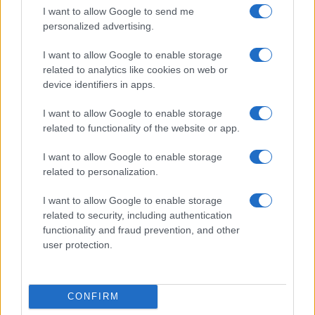
I want to allow Google to send me
personalized advertising.
Η Chery επενδύει 75 εκατ. δολάρια στην KG Mobility
I want to allow Google to enable storage
related to analytics like cookies on web or
device identifiers in apps.
I want to allow Google to enable storage
related to functionality of the website or app.
Το FIAT 500 Hybrid τώρα
από 18.990 ευρώ
I want to allow Google to enable storage
related to personalization.
Ατρόμητος και Novibet
συνεχίζουν μαζί: Ανανέωση
I want to allow Google to enable storage
της συνεργασίας τους μέχρι
related to security, including authentication
το 2028
functionality and fraud prevention, and other
user protection.
CONFIRM
18η συνεχόμενη χρονιά για τον ΟΤΕ στη διεθνή σειρά