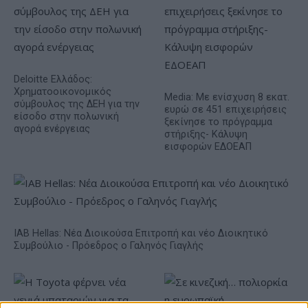
Deloitte Ελλάδος:
Χρηματοοικονομικός
Media: Με ενίσχυση 8 εκατ.
σύμβουλος της ΔΕΗ για την
ευρώ σε 451 επιχειρήσεις
είσοδο στην πολωνική
ξεκίνησε το πρόγραμμα
αγορά ενέργειας
στήριξης- Κάλυψη
εισφορών ΕΔΟΕΑΠ
IAB Hellas: Νέα Διοικούσα Επιτροπή και νέο Διοικητικό
Συμβούλιο - Πρόεδρος ο Γαληνός Γιαγλής