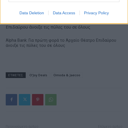
δεικτών FTSE4Good
Data Deletion
Data Access
Privacy Policy
Alpha Bank: Για πρώτη φορά το Αρχαίο Θέατρο Επιδαύρου
άνοιξε τις πύλες του σε όλους
ΕΤΙΚΕΤΕΣ
O’Joy Deals
Omoda & Jaecoo
Προηγούμενο άρθρο
Επόμενο άρθρο