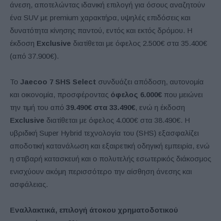
άνεση, αποτελώντας ιδανική επιλογή για όσους αναζητούν
ένα SUV με premium χαρακτήρα, υψηλές επιδόσεις και
δυνατότητα κίνησης παντού, εντός και εκτός δρόμου. Η
έκδοση
Exclusive
διατίθεται με όφελος 2.500€ στα 35.400€
(από 37.900€).
Το
Jaecoo 7 SHS Select
συνδυάζει απόδοση, αυτονομία
και οικονομία, προσφέροντας
όφελος 6.000€
που μειώνει
την τιμή του από
39.490€ στα 33.490€
, ενώ η έκδοση
Exclusive
διατίθεται με όφελος 4.000€ στα 38.490€. Η
υβριδική Super Hybrid τεχνολογία του (SHS) εξασφαλίζει
αποδοτική κατανάλωση και εξαιρετική οδηγική εμπειρία, ενώ
η στιβαρή κατασκευή και ο πολυτελής εσωτερικός διάκοσμος
ενισχύουν ακόμη περισσότερο την αίσθηση άνεσης και
ασφάλειας.
Εναλλακτικά, επιλογή άτοκου χρηματοδοτικού