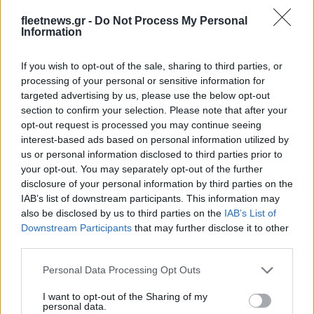
fleetnews.gr -
Do Not Process My Personal
Information
Η Toyota φέρνει νέα γενιά
Σε κινεζική… πολιορκία η
μπαταριών για τα υβριδικά
ευρωπαϊκή
If you wish to opt-out of the sale, sharing to third parties, or
της
αυτοκινητοβιομηχανία
processing of your personal or sensitive information for
targeted advertising by us, please use the below opt-out
section to confirm your selection. Please note that after your
opt-out request is processed you may continue seeing
interest-based ads based on personal information utilized by
us or personal information disclosed to third parties prior to
Νέο Audi A2 e-tron με στόχο την κορυφή της
your opt-out. You may separately opt-out of the further
αποδοτικότητας
disclosure of your personal information by third parties on the
IAB’s list of downstream participants. This information may
also be disclosed by us to third parties on the
IAB’s List of
Downstream Participants
that may further disclose it to other
third parties.
Please note that this website/app uses one or more Google
Personal Data Processing Opt Outs
Γιαννακόπουλος: «Όταν σου
services and may gather and store information including but
ρίχνουν μια πέτρα, τους
Ευρωπαϊκό Παίδων: Λύγισε
not limited to your visit or usage behaviour. You may click to
I want to opt-out of the Sharing of my
καταστρέφεις» (vid)
personal data.
στην παράταση η Ελλάδα,
grant or deny consent to Google and its third-party tags to