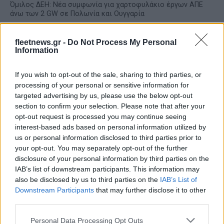
Όμιλος ΔΕΗ: Νέα συμφωνία για χαρτοφυλάκιο έργων ΑΠΕ
άνω των 2 GW σε Πολωνία και Ουγγαρία
fleetnews.gr -
Do Not Process My Personal
Information
If you wish to opt-out of the sale, sharing to third parties, or
processing of your personal or sensitive information for
targeted advertising by us, please use the below opt-out
Fourlis: Συμφωνία για την
section to confirm your selection. Please note that after your
πώληση συμμετοχής στο
ΣΚΑΪ: Ολοκληρώθηκε η
opt-out request is processed you may continue seeing
Sofia South Ring Mall έναντι
θητεία του Γρηγόρη
interest-based ads based on personal information utilized by
49,35 εκατ. ευρώ
Δημητριάδη - Ο Γιάννης
us or personal information disclosed to third parties prior to
Αλαφούζος επιστρέφει στη
your opt-out. You may separately opt-out of the further
θέση του CEO
disclosure of your personal information by third parties on the
IAB’s list of downstream participants. This information may
also be disclosed by us to third parties on the
IAB’s List of
Downstream Participants
that may further disclose it to other
third parties.
Please note that this website/app uses one or more Google
Personal Data Processing Opt Outs