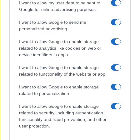
I want to allow my user data to be sent to
Google for online advertising purposes.
I want to allow Google to send me
Άρης: Το πρόγραμμα
ΠΑΟΚ: Έφτασε στη
personalized advertising.
προετοιμασίας και τα
Θεσσαλονίκη ο ΡαϊΚουάν
φιλικά
Γκρέι (vid & pics)
I want to allow Google to enable storage
related to analytics like cookies on web or
device identifiers in apps.
I want to allow Google to enable storage
related to functionality of the website or app.
Χρηματιστήριο Αθηνών: Εβδομαδιαία άνοδος 1,76%, κέρδη
23,31% από τις αρχές του έτους
I want to allow Google to enable storage
related to personalization.
I want to allow Google to enable storage
related to security, including authentication
functionality and fraud prevention, and other
user protection.