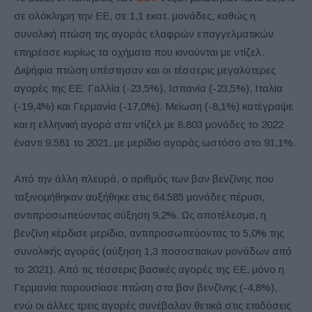
σε ολόκληρη την ΕΕ, σε 1,1 εκατ. μονάδες, καθώς η
συνολική πτώση της αγοράς ελαφρών επαγγελματικών
επηρέασε κυρίως τα οχήματα που κινούνται με ντίζελ.
Διψήφια πτώση υπέστησαν και οι τέσσερις μεγαλύτερες
αγορές της ΕΕ: Γαλλία (-23,5%), Ισπανία (-23,5%), Ιταλία
(-19,4%) και Γερμανία (-17,0%). Μείωση (-8,1%) κατέγραψε
και η ελληνική αγορά στα ντίζελ με 8.803 μονάδες το 2022
έναντι 9.581 το 2021, με μερίδιο αγοράς ωστόσο στο 91,1%.
Από την άλλη πλευρά, ο αριθμός των βαν βενζίνης που
ταξινομήθηκαν αυξήθηκε στις 64.585 μονάδες πέρυσι,
αντιπροσωπεύοντας αύξηση 9,2%. Ως αποτέλεσμα, η
βενζίνη κέρδισε μερίδιο, αντιπροσωπεύοντας το 5,0% της
συνολικής αγοράς (αύξηση 1,3 ποσοστιαίων μονάδων από
το 2021). Από τις τέσσερις βασικές αγορές της ΕΕ, μόνο η
Γερμανία παρουσίασε πτώση στα βαν βενζίνης (-4,8%),
ενώ οι άλλες τρεις αγορές συνέβαλαν θετικά στις επιδόσεις