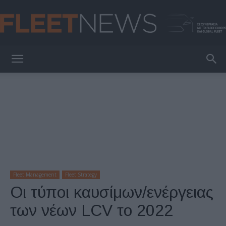
FleetNews
Fleet Management
Fleet Strategy
Οι τύποι καυσίμων/ενέργειας
των νέων LCV το 2022