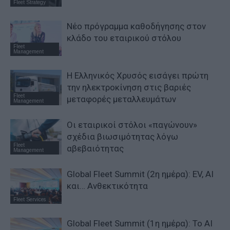
Fleet Strategy
Νέο πρόγραμμα καθοδήγησης στον
κλάδο του εταιρικού στόλου
Fleet
Management
Η Ελληνικός Χρυσός εισάγει πρώτη
την ηλεκτροκίνηση στις βαριές
Fleet
μεταφορές μεταλλευμάτων
Management
Οι εταιρικοί στόλοι «παγώνουν»
σχέδια βιωσιμότητας λόγω
Fleet
αβεβαιότητας
Management
Global Fleet Summit (2η ημέρα): EV, AI
και… Ανθεκτικότητα
Fleet Services
Global Fleet Summit (1η ημέρα): Το ΑΙ