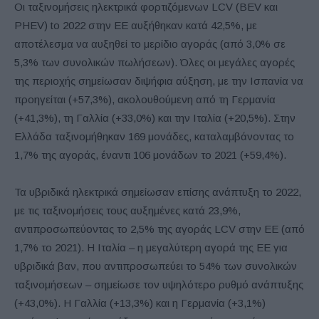
Oι ταξινομήσεις ηλεκτρικά φορτιζόμενων LCV (BEV και
PHEV) to 2022 στην ΕΕ αυξήθηκαν κατά 42,5%, με
αποτέλεσμα να αυξηθεί το μερίδιο αγοράς (από 3,0% σε
5,3% των συνολικών πωλήσεων). Όλες οι μεγάλες αγορές
της περιοχής σημείωσαν διψήφια αύξηση, με την Ισπανία να
προηγείται (+57,3%), ακολουθούμενη από τη Γερμανία
(+41,3%), τη Γαλλία (+33,0%) και την Ιταλία (+20,5%). Στην
Ελλάδα ταξινομήθηκαν 169 μονάδες, καταλαμβάνοντας το
1,7% της αγοράς, έναντι 106 μονάδων το 2021 (+59,4%).
Τα υβριδικά ηλεκτρικά σημείωσαν επίσης ανάπτυξη το 2022,
με τις ταξινομήσεις τους αυξημένες κατά 23,9%,
αντιπροσωπεύοντας το 2,5% της αγοράς LCV στην ΕΕ (από
1,7% το 2021). Η Ιταλία – η μεγαλύτερη αγορά της ΕΕ για
υβριδικά βαν, που αντιπροσωπεύει το 54% των συνολικών
ταξινομήσεων – σημείωσε τον υψηλότερο ρυθμό ανάπτυξης
(+43,0%). Η Γαλλία (+13,3%) και η Γερμανία (+3,1%)