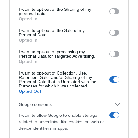
Media: Με ενίσχυση 8 εκατ. ευρώ σε 451 επιχειρήσεις
services and may gather and store information including but
ξεκίνησε το πρόγραμμα στήριξης- Κάλυψη εισφορών
not limited to your visit or usage behaviour. You may click to
I want to opt-out of the Sharing of my
ΕΔΟΕΑΠ
personal data.
grant or deny consent to Google and its third-party tags to
Opted In
use your data for below specified purposes in below Google
consent section.
I want to opt-out of the Sale of my
Personal Data.
Opted In
I want to opt-out of processing my
Personal Data for Targeted Advertising.
Η Toyota φέρνει νέα γενιά
Σε κινεζική… πολιορκία η
Opted In
μπαταριών για τα υβριδικά
ευρωπαϊκή
της
αυτοκινητοβιομηχανία
I want to opt-out of Collection, Use,
Retention, Sale, and/or Sharing of my
Personal Data that Is Unrelated with the
Purposes for which it was collected.
Opted Out
Google consents
Νέο Audi A2 e-tron με στόχο την κορυφή της
I want to allow Google to enable storage
αποδοτικότητας
related to advertising like cookies on web or
device identifiers in apps.