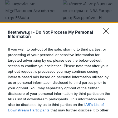
Ουκρανία: Με Μίχαϊλιουκ
fleetnews.gr -
Do Not Process My Personal
και Λεν κόντρα στην Ελλάδα
Information
Πάρκερ: «Όνειρό μου να
κατακτήσω το ΝΒΑ Europe
If you wish to opt-out of the sale, sharing to third parties, or
με τη Βιλερμπάν» - Η
processing of your personal or sensitive information for
διευκρινιστική ανάρτηση
targeted advertising by us, please use the below opt-out
που έκανε
section to confirm your selection. Please note that after your
opt-out request is processed you may continue seeing
interest-based ads based on personal information utilized by
us or personal information disclosed to third parties prior to
your opt-out. You may separately opt-out of the further
disclosure of your personal information by third parties on the
HELLENiQ ENERGY: Κέρδη 393 εκατ. ευρώ στο α' εξάμηνο –
IAB’s list of downstream participants. This information may
Στα 734 εκατ. ευρώ τα EBITDA
also be disclosed by us to third parties on the
IAB’s List of
Downstream Participants
that may further disclose it to other
third parties.