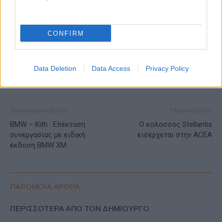
ΕΤΙΚΕΤΕΣ
ACEA
Luca de Meo
Ένωση Ευρωπαίων Κατασκευαστών Αυτοκινήτων
CONFIRM
Data Deletion
Data Access
Privacy Policy
Προηγούμενο άρθρο
Επόμενο άρθρο
BMW – Kith : Επέκταση
Ο κολοσσός Stellantis
συνεργασίας με ειδική
εισέρχεται στην ACEA
έκδοση BMW XM
ΠΑΡΟΜΟΙΑ ΑΡΘΡΑ
ΠΕΡΙΣΣΟΤΕΡΑ ΑΠΟ ΤΟΝ ΔΗΜΙΟΥΡΓΟ