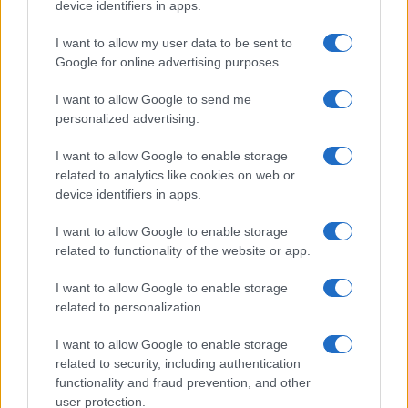
device identifiers in apps.
VW: Η δύσκολη εξίσωση
της αναδιάρθρωσης
18η συνεχόμενη χρονιά για
I want to allow my user data to be sent to
τον ΟΤΕ στη διεθνή σειρά
Google for online advertising purposes.
δεικτών FTSE4Good
I want to allow Google to send me
personalized advertising.
I want to allow Google to enable storage
related to analytics like cookies on web or
Alpha Bank: Για πρώτη φορά το Αρχαίο Θέατρο Επιδαύρου
device identifiers in apps.
άνοιξε τις πύλες του σε όλους
I want to allow Google to enable storage
related to functionality of the website or app.
I want to allow Google to enable storage
related to personalization.
ESG Report 2025: Πώς η ΑΒ Βασιλόπουλος μετατρέπει τη
βιωσιμότητα σε καθημερινή πράξη
I want to allow Google to enable storage
related to security, including authentication
functionality and fraud prevention, and other
user protection.