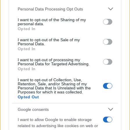
Please note that this website/app uses one or more Google
Personal Data Processing Opt Outs
services and may gather and store information including but
not limited to your visit or usage behaviour. You may click to
I want to opt-out of the Sharing of my
personal data.
ΥΠΕΘΟΟ: Νέες επενδύσεις
grant or deny consent to Google and its third-party tags to
Opted In
1 δισ. ευρώ ως το 2028 για
use your data for below specified purposes in below Google
την Ενέργεια
consent section.
Viohalco: Αυξημένος κατά
I want to opt-out of the Sale of my
Personal Data.
14% ο τζίρος στο α'
Opted In
εξάμηνο, στα 4,3 δισ. ευρώ
– Στα 446 εκατ. ευρώ τα
I want to opt-out of processing my
EBITDA
Personal Data for Targeted Advertising.
Opted In
I want to opt-out of Collection, Use,
Retention, Sale, and/or Sharing of my
Personal Data that Is Unrelated with the
Purposes for which it was collected.
Opted Out
Η συμφωνία Arval-Athlon αναδιαμορφώνει την αγορά leasing
Google consents
I want to allow Google to enable storage
related to advertising like cookies on web or