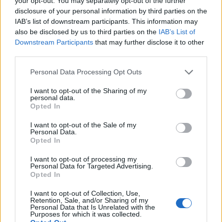
your opt-out. You may separately opt-out of the further
disclosure of your personal information by third parties on the
IAB’s list of downstream participants. This information may
also be disclosed by us to third parties on the
IAB’s List of
Χρηματιστήριο Αθηνών: Εβδομαδιαία άνοδος 1,76%, κέρδη
Downstream Participants
that may further disclose it to other
23,31% από τις αρχές του έτους
third parties.
Please note that this website/app uses one or more Google
Personal Data Processing Opt Outs
services and may gather and store information including but
not limited to your visit or usage behaviour. You may click to
I want to opt-out of the Sharing of my
personal data.
grant or deny consent to Google and its third-party tags to
Opted In
use your data for below specified purposes in below Google
consent section.
I want to opt-out of the Sale of my
Personal Data.
Opted In
Ελληνική Αναπτυξιακή
Υπ. Μεταφορών: Οριστική
Τράπεζα: Με «προίκα» 2
λύση στο ζήτημα των
I want to opt-out of processing my
Personal Data for Targeted Advertising.
δισ. ευρώ ανοίγει δρόμο για
πινακίδων κυκλοφορίας -
Opted In
δάνεια έως 5 δισ. σε
Τέλος στις χρονοβόρες
μικρομεσαίες
διαδικασίες
I want to opt-out of Collection, Use,
Retention, Sale, and/or Sharing of my
Personal Data that Is Unrelated with the
Purposes for which it was collected.