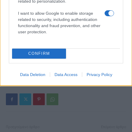
related to personalization.
I want to allow Google to enable storage
related to security, including authentication
functionality and fraud prevention, and other
Alpha Bank: Για πρώτη φορά το Αρχαίο Θέατρο Επιδαύρου
user protection.
άνοιξε τις πύλες του σε όλους
CONFIRM
ΕΤΙΚΕΤΕΣ
incharge
nrg
Διαμαντής Μασούτης Α.Ε.
Ελλάδα
υποδομή φόρτισης
Data Deletion
Data Access
Privacy Policy
Προηγούμενο άρθρο
Επόμενο άρθρο