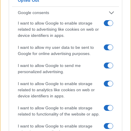
Opted Out
Η Chery επενδύει 75 εκατ. δολάρια στην KG Mobility
Google consents
I want to allow Google to enable storage
related to advertising like cookies on web or
device identifiers in apps.
Το FIAT 500 Hybrid τώρα
I want to allow my user data to be sent to
από 18.990 ευρώ
Google for online advertising purposes.
I want to allow Google to send me
Ατρόμητος και Novibet
personalized advertising.
συνεχίζουν μαζί: Ανανέωση
της συνεργασίας τους μέχρι
το 2028
I want to allow Google to enable storage
related to analytics like cookies on web or
device identifiers in apps.
I want to allow Google to enable storage
related to functionality of the website or app.
18η συνεχόμενη χρονιά για τον ΟΤΕ στη διεθνή σειρά
δεικτών FTSE4Good
I want to allow Google to enable storage