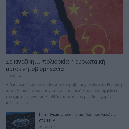
Σε κινεζική… πολιορκία η ευρωπαϊκή
αυτοκινητοβιομηχανία
06/08/2026
Η "εισβολή" των κινεζικών αυτοκινητοβιομηχανιών στην Ευρώπη
αποτελεί πλέον μια πραγματικότητα που ήδη αναδιαμορφώνει
τον χάρτη της αγοράς, κερδίζοντας σταθερά μερίδια αγοράς,
πιέζοντας τις...
Ford: Θέμα χρόνου η είσοδος των Κινέζων
στις ΗΠΑ
03/08/2026