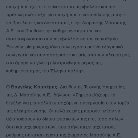
εποχή που έχει στο επίκεντρο το περιβάλλον και την
πράσινη ανάπτυξη, μία εποχή που ο καταναλωτής μπορεί
να βρει λύσεις και δυνατότητες στην Διαμαντής Μασούτης
Α.Ε. που βοηθούν την καθημερινότητα του και
ανταποκρίνονται στην περιβαλλοντική του ευαισθησία.
Ξεκινάμε μία μακροχρόνια συνεργασία με ένα εξαιρετικό
συνεργάτη και συντασσόμαστε κι εμείς από την πλευρά μας
στο όραμα να γίνει η ηλεκτροκίνηση μέρος της
καθημερινότητας του Έλληνα πολίτη».
Ο
Βαγγέλης Καμπέρης
, Διευθυντής Τεχνικής Υπηρεσίας
της Δ. Μασούτης Α.Ε., δήλωσε: «Σήμερα βάζουμε τα
θεμέλια για μια πολλά υποσχόμενη συνεργασία στον τομέα
της ηλεκτροκίνησής. Οι πελάτες μας μπορούν πλέον να
αξιοποιήσουν το δίκτυο φορτιστών της
n
rg, τόσο απλών
όσο και ταχυφορτιστών, που στήνεται με ταχύτατους
ρυθμούς σε καταστήματα της Διαμαντής Μασούτης Α.Ε.