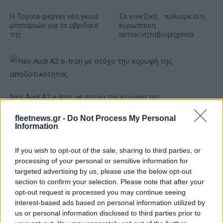
Η Toyota φέρνει νέα γενιά
Σε κινεζική… πολιορκία η
μπαταριών για τα υβριδικά
ευρωπαϊκή
της
αυτοκινητοβιομηχανία
Νέο Audi A2 e-tron με στόχο την κορυφή της
αποδοτικότητας
fleetnews.gr -
Do Not Process My Personal
Information
If you wish to opt-out of the sale, sharing to third parties, or
processing of your personal or sensitive information for
targeted advertising by us, please use the below opt-out
section to confirm your selection. Please note that after your
Άρης: Το πρόγραμμα
ΠΑΟΚ: Έφτασε στη
προετοιμασίας και τα
Θεσσαλονίκη ο ΡαϊΚουάν
opt-out request is processed you may continue seeing
φιλικά
Γκρέι (vid & pics)
interest-based ads based on personal information utilized by
us or personal information disclosed to third parties prior to