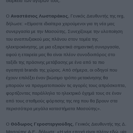
διάρκεια των αγορών τους.
Ο
Αναστάσιος Λωσταράκος
, Γενικός Διευθυντής της
nrg
,
δήλωσε: «Είμαστε ιδιαίτερα χαρούμενοι για τη νέα μας
συνεργασία με την Μασούτης. Συνεχίζουμε την υλοποίηση
του αναπτυξιακού μας πλάνου στον τομέα της
ηλεκτροκίνησης, με μια εξαιρετικά σημαντική συνεργασία,
αφού η εταιρεία μας θα είναι πλέον συνοδοιπόρος στο
ταξίδι της πράσινης μετάβασης με ένα από τα πιο
αγαπητά
brands
της χώρας. Από σήμερα, οι οδηγοί που
έχουν επιλέξει έναν βιώσιμο τρόπο μετακίνησης θα
μπορούν να πραγματοποιούν τις αγορές τους απρόσκοπτα,
φορτίζοντας παράλληλα το ηλεκτρικό όχημά τους σε έναν
από τους σταθμούς φόρτισης της
nrg
που θα βρουν στα
περισσότερα μεγάλα καταστήματα Μασούτης»
.
Ο
Θόδωρος Γεροστεργιούδης
, Γενικός Διευθυντής της Δ.
Μασούτης Α.Ε., δήλωσε: «Η νέα εποχή είναι πλέον εδώ, μία