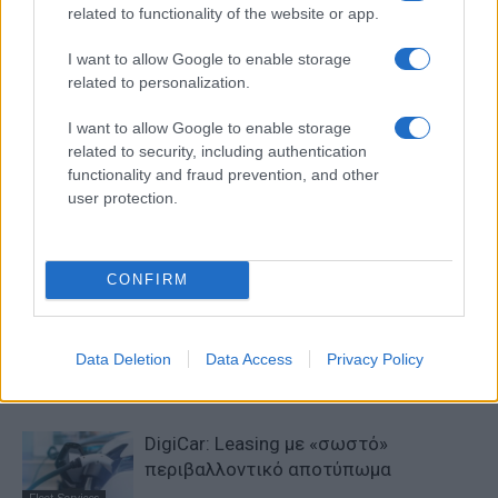
related to functionality of the website or app.
I want to allow Google to enable storage
related to personalization.
I want to allow Google to enable storage
related to security, including authentication
functionality and fraud prevention, and other
Προηγούμενο άρθρο
Επόμενο άρθρο
user protection.
Η Hyundai αποκάλυψε το
Fiat Professional Ducato: 40
SEVEN, το e-SUV της IONIQ
χρόνια καινοτομίας
CONFIRM
ΠΑΡΟΜΟΙΑ ΑΡΘΡΑ
Data Deletion
Data Access
Privacy Policy
ΠΕΡΙΣΣΟΤΕΡΑ ΑΠΟ ΤΟΝ ΔΗΜΙΟΥΡΓΟ
DigiCar: Leasing με «σωστό»
περιβαλλοντικό αποτύπωμα