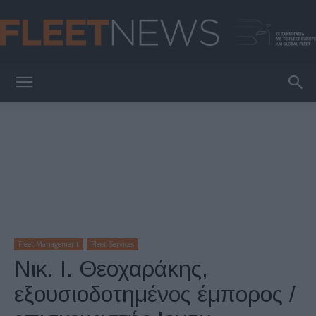
FleetNews
Fleet Management
Fleet Services
Νικ. Ι. Θεοχαράκης,
εξουσιοδοτημένος έμπορος /