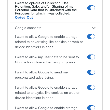
I want to opt-out of Collection, Use,
του σε όλους
Retention, Sale, and/or Sharing of my
Personal Data that Is Unrelated with the
Purposes for which it was collected.
Opted Out
Google consents
ESG Report 2025: Πώς η ΑΒ Βασιλόπουλος μετατρέπει τη
I want to allow Google to enable storage
βιωσιμότητα σε καθημερινή πράξη
related to advertising like cookies on web or
device identifiers in apps.
I want to allow my user data to be sent to
Google for online advertising purposes.
Stoiximan: «Πού ήσουν;» στις μεγάλες στιγμές του
I want to allow Google to send me
Ολυμπιακού
personalized advertising.
I want to allow Google to enable storage
related to analytics like cookies on web or
device identifiers in apps.
ΕΤΙΚΕΤΕΣ
Isuzu
Ελλάδα
Θεσσαλονίκη
Νικ. Ι. Θεοχαράκης Α.Ε.
Πέτρος Πετρόπουλος ΑΕΒΕ
I want to allow Google to enable storage