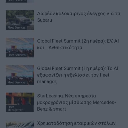
Fleet Services
Δωρέαν καλοκαιρινός έλεγχος για τα
Subaru
Fleet Services
Global Fleet Summit (2η ημέρα): EV, AI
και… Ανθεκτικότητα
Fleet Services
Global Fleet Summit (1η ημέρα): Το ΑΙ
εξαφανίζει ή εξελίσσει τον fleet
manager;
Fleet Services
StarLeasing: Νέα υπηρεσία
μακροχρόνιας μίσθωσης Mercedes-
Fleet
Benz & smart
Management
Χρηματοδότηση εταιρικών στόλων