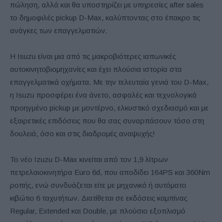
πώληση, αλλά και θα υποστηρίζει με υπηρεσίες after sales
το δημοφιλές pickup D-Max, καλύπτοντας στο έπακρο τις
ανάγκες των επαγγελματιών.
Η Isuzu είναι μια από τις μακροβιότερες ιαπωνικές
αυτοκινητοβιομηχανίες και έχει πλούσια ιστορία στα
επαγγελματικά οχήματα. Με την τελευταία γενιά του D-Max,
η Isuzu προσφέρει ένα άνετο, ασφαλές και τεχνολογικά
προηγμένο pickup με μοντέρνο, ελκυστικό σχεδιασμό και με
εξαιρετικές επιδόσεις που θα σας συναρπάσουν τόσο στη
δουλειά, όσο και στις διαδρομές αναψυχής!
Το νέο Izuzu D-Max κινείται από τον 1,9 λίτρων
πετρελαιοκινητήρα Euro 6d, που αποδίδει 164PS και 360Nm
ροπής, ενώ συνδυάζεται είτε με μηχανικό ή αυτόματο
κιβώτιο 6 ταχυτήτων. Διατίθεται σε εκδόσεις καμπίνας
Regular, Extended και Double, με πλούσιο εξοπλισμό