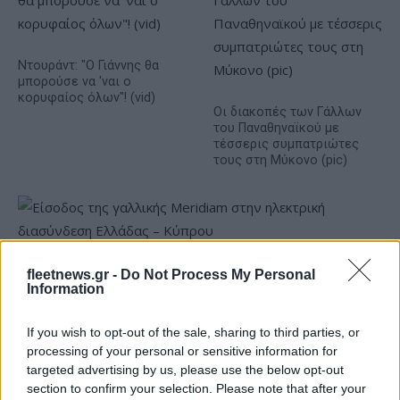
Ντουράντ: "Ο Γιάννης θα
μπορούσε να 'ναι ο
κορυφαίος όλων"! (vid)
Οι διακοπές των Γάλλων
του Παναθηναϊκού με
τέσσερις συμπατριώτες
τους στη Μύκονο (pic)
Είσοδος της γαλλικής Meridiam στην ηλεκτρική διασύνδεση
fleetnews.gr -
Do Not Process My Personal
Information
Ελλάδας – Κύπρου
If you wish to opt-out of the sale, sharing to third parties, or
processing of your personal or sensitive information for
targeted advertising by us, please use the below opt-out
section to confirm your selection. Please note that after your