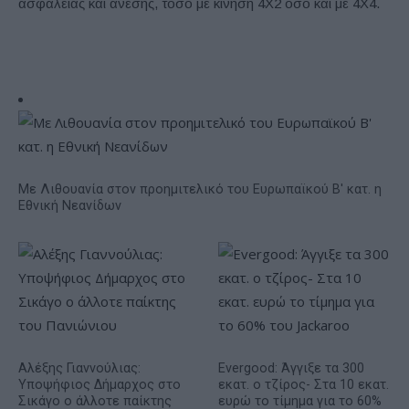
ασφάλειας και άνεσης, τόσο με κίνηση 4Χ2 όσο και με 4Χ4.
Με Λιθουανία στον προημιτελικό του Ευρωπαϊκού Β' κατ. η
Εθνική Νεανίδων
Αλέξης Γιαννούλιας:
Evergood: Άγγιξε τα 300
Υποψήφιος Δήμαρχος στο
εκατ. ο τζίρος- Στα 10 εκατ.
Σικάγο ο άλλοτε παίκτης
ευρώ το τίμημα για το 60%