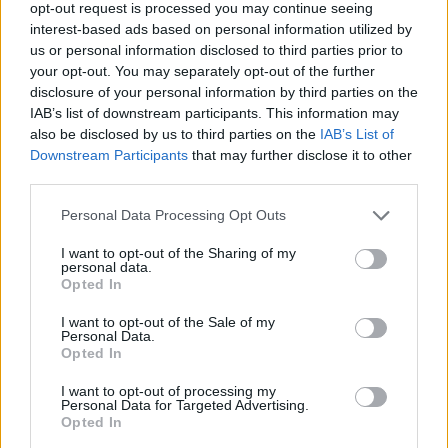
opt-out request is processed you may continue seeing
interest-based ads based on personal information utilized by
us or personal information disclosed to third parties prior to
Coca-Cola HBC: Άνοδος
Cenergy Holdings: Άνοδος
your opt-out. You may separately opt-out of the further
11,4% στα καθαρά κέρδη
45% στα καθαρά κέρδη του
του α΄ εξαμήνου – Στα 524,4
α΄ εξαμήνου, στα 138 εκατ.
disclosure of your personal information by third parties on the
εκατ. ευρώ
ευρώ
IAB’s list of downstream participants. This information may
also be disclosed by us to third parties on the
IAB’s List of
Downstream Participants
that may further disclose it to other
third parties.
Please note that this website/app uses one or more Google
Personal Data Processing Opt Outs
services and may gather and store information including but
Η συμφωνία Arval-Athlon αναδιαμορφώνει την αγορά leasing
not limited to your visit or usage behaviour. You may click to
I want to opt-out of the Sharing of my
personal data.
grant or deny consent to Google and its third-party tags to
Opted In
use your data for below specified purposes in below Google
consent section.
I want to opt-out of the Sale of my
Personal Data.
Opted In
VW: Η δύσκολη εξίσωση
της αναδιάρθρωσης
I want to opt-out of processing my
Personal Data for Targeted Advertising.
Alpha Bank: Για πρώτη φορά
Opted In
το Αρχαίο Θέατρο
Επιδαύρου άνοιξε τις πύλες