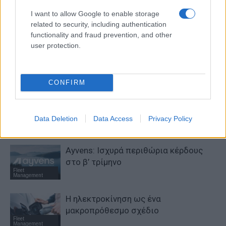
(εικόνες)
I want to allow Google to enable storage
related to security, including authentication
functionality and fraud prevention, and other
user protection.
ΠΑΡΟΜΟΙΑ ΑΡΘΡΑ
ΠΕΡΙΣΣΟΤΕΡΑ ΑΠΟ ΤΟΝ ΔΗΜΙΟΥΡΓΟ
CONFIRM
Η συμφωνία Arval-Athlon
αναδιαμορφώνει την αγορά leasing
Data Deletion
Data Access
Privacy Policy
Fleet
Management
Ayvens: Iσχυρά περιθώρια κέρδους
στο β’ τρίμηνο
Fleet
Management
Η ηλεκτροκίνηση ως ένα
μακροπρόθεσμο σχέδιο
Fleet
Management