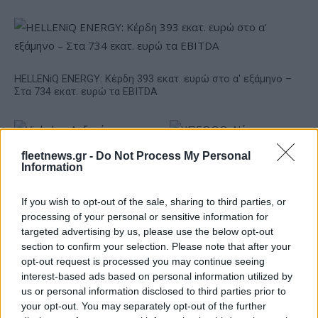
HELLENiQ ENERGY: Κέρδη 393 εκατ. ευρώ στο α' εξάμηνο –
Στα 734 εκατ. ευρώ τα EBITDA
fleetnews.gr -
Do Not Process My Personal
Information
ΥΠΕΘΟΟ: Νέες επενδύσεις
If you wish to opt-out of the sale, sharing to third parties, or
1 δισ. ευρώ ως το 2028 για
processing of your personal or sensitive information for
την Ενέργεια
targeted advertising by us, please use the below opt-out
Viohalco: Αυξημένος κατά
section to confirm your selection. Please note that after your
14% ο τζίρος στο α'
opt-out request is processed you may continue seeing
εξάμηνο, στα 4,3 δισ. ευρώ
– Στα 446 εκατ. ευρώ τα
interest-based ads based on personal information utilized by
EBITDA
us or personal information disclosed to third parties prior to
your opt-out. You may separately opt-out of the further