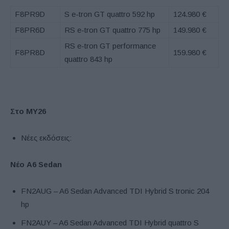
F8PR9D
S e-tron GT quattro 592 hp
124.980 €
F8PR6D
RS e-tron GT quattro 775 hp
149.980 €
RS e-tron GT performance
F8PR8D
159.980 €
quattro 843 hp
Στο ΜΥ26
Νέες εκδόσεις:
Νέο A6 Sedan
FN2AUG – A6 Sedan Advanced TDI Hybrid S tronic 204
hp
FN2AUY – A6 Sedan Advanced TDI Hybrid quattro S