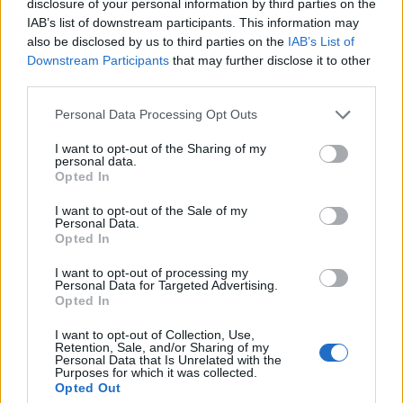
disclosure of your personal information by third parties on the
IAB’s list of downstream participants. This information may
also be disclosed by us to third parties on the
IAB’s List of
Downstream Participants
that may further disclose it to other
Η συμφωνία Arval-Athlon αναδιαμορφώνει την αγορά leasing
third parties.
Please note that this website/app uses one or more Google
Personal Data Processing Opt Outs
services and may gather and store information including but
not limited to your visit or usage behaviour. You may click to
I want to opt-out of the Sharing of my
personal data.
grant or deny consent to Google and its third-party tags to
Opted In
use your data for below specified purposes in below Google
VW: Η δύσκολη εξίσωση
της αναδιάρθρωσης
consent section.
I want to opt-out of the Sale of my
18η συνεχόμενη χρονιά για
Personal Data.
τον ΟΤΕ στη διεθνή σειρά
Opted In
δεικτών FTSE4Good
I want to opt-out of processing my
Personal Data for Targeted Advertising.
Opted In
I want to opt-out of Collection, Use,
Retention, Sale, and/or Sharing of my
Alpha Bank: Για πρώτη φορά το Αρχαίο Θέατρο Επιδαύρου
Personal Data that Is Unrelated with the
Purposes for which it was collected.
άνοιξε τις πύλες του σε όλους
Opted Out