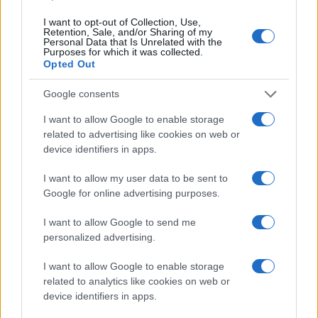
I want to opt-out of Collection, Use,
Retention, Sale, and/or Sharing of my
Personal Data that Is Unrelated with the
Purposes for which it was collected.
Ουκρανία: Με Μίχαϊλιουκ
Opted Out
και Λεν κόντρα στην Ελλάδα
Πάρκερ: «Όνειρό μου να
Google consents
κατακτήσω το ΝΒΑ Europe
με τη Βιλερμπάν» - Η
I want to allow Google to enable storage
διευκρινιστική ανάρτηση
related to advertising like cookies on web or
που έκανε
device identifiers in apps.
I want to allow my user data to be sent to
Google for online advertising purposes.
I want to allow Google to send me
HELLENiQ ENERGY: Κέρδη 393 εκατ. ευρώ στο α' εξάμηνο –
personalized advertising.
Στα 734 εκατ. ευρώ τα EBITDA
I want to allow Google to enable storage
related to analytics like cookies on web or
device identifiers in apps.