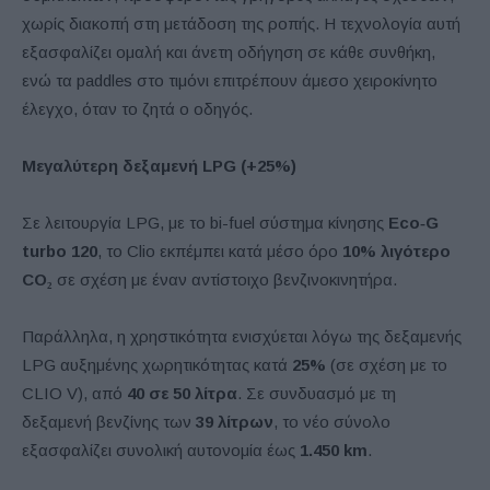
χωρίς διακοπή στη μετάδοση της ροπής. Η τεχνολογία αυτή
εξασφαλίζει ομαλή και άνετη οδήγηση σε κάθε συνθήκη,
ενώ τα paddles στο τιμόνι επιτρέπουν άμεσο χειροκίνητο
έλεγχο, όταν το ζητά ο οδηγός.
Μεγαλύτερη δεξαμενή
LPG
(+25%)
Σε λειτουργία LPG, με το bi-fuel σύστημα κίνησης
Eco
‑
G
turbo
120
, το Clio εκπέμπει κατά μέσο όρο
10% λιγότερο
CO
₂
σε σχέση με έναν αντίστοιχο βενζινοκινητήρα.
Παράλληλα, η χρηστικότητα ενισχύεται λόγω της δεξαμενής
LPG αυξημένης χωρητικότητας κατά
25%
(σε σχέση με το
CLIO V), από
40 σε 50 λίτρα
. Σε συνδυασμό με τη
δεξαμενή βενζίνης των
39 λίτρων
, το νέο σύνολο
εξασφαλίζει συνολική αυτονομία έως
1.450
km
.