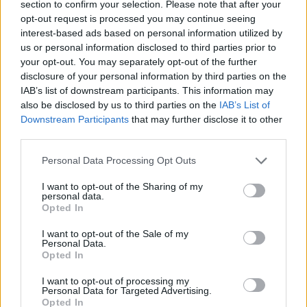
section to confirm your selection. Please note that after your
opt-out request is processed you may continue seeing
interest-based ads based on personal information utilized by
IAB Hellas: Νέα Διοικούσα Επιτροπή και νέο Διοικητικό
us or personal information disclosed to third parties prior to
Συμβούλιο - Πρόεδρος ο Γαληνός Γιαγλής
your opt-out. You may separately opt-out of the further
disclosure of your personal information by third parties on the
IAB’s list of downstream participants. This information may
also be disclosed by us to third parties on the
IAB’s List of
Downstream Participants
that may further disclose it to other
third parties.
Please note that this website/app uses one or more Google
Personal Data Processing Opt Outs
Νέο Audi A2 e-tron με
Η Chery επενδύει 75 εκατ.
services and may gather and store information including but
στόχο την κορυφή της
δολάρια στην KG Mobility
αποδοτικότητας
not limited to your visit or usage behaviour. You may click to
I want to opt-out of the Sharing of my
personal data.
grant or deny consent to Google and its third-party tags to
Opted In
use your data for below specified purposes in below Google
consent section.
I want to opt-out of the Sale of my
Personal Data.
Το FIAT 500 Hybrid τώρα από 18.990 ευρώ
Opted In
I want to opt-out of processing my
Personal Data for Targeted Advertising.
Opted In