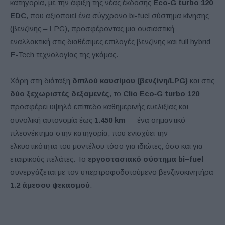
κατηγορία, με την άφιξη της νέας έκδοσης
Eco
‑
G
turbo
120
EDC
, που αξιοποιεί ένα σύγχρονο bi-fuel σύστημα κίνησης
(βενζίνης – LPG), προσφέροντας μια ουσιαστική
εναλλακτική στις διαθέσιμες επιλογές βενζίνης και full hybrid
E-Tech τεχνολογίας της γκάμας.
Χάρη στη διάταξη
διπλού καυσίμου (βενζίνη/
LPG
)
και στις
δύο ξεχωριστές δεξαμενές
, το
Clio
Eco
‑
G
turbo
120
προσφέρει υψηλό επίπεδο καθημερινής ευελιξίας και
συνολική αυτονομία έως
1.450
km
— ένα σημαντικό
πλεονέκτημα στην κατηγορία, που ενισχύει την
ελκυστικότητα του μοντέλου τόσο για ιδιώτες, όσο και για
εταιρικούς πελάτες. Το
εργοστασιακό σύστημα
bi
–
fuel
συνεργάζεται με τον υπερτροφοδοτούμενο βενζινοκινητήρα
1.2 άμεσου ψεκασμού
.