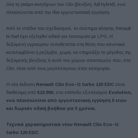
όλη τη γκάμα κινητήρων του Clio (βενζίνη, full hybrid), ενώ
πλαισιώνεται από την ίδια εργοστασιακή εγγύηση.
Από το στάδιο του σχεδιασμού, το σύστημα κίνησης Renault
bi-fuel έχει εξελιχθεί ειδικά για λειτουργία με LPG. Η
δεξαμενή υγραερίου τοποθετείται στη θέση που κανονικά
καταλαμβάνει η ρεζέρβα, χωρίς να επηρεάζει το μέγεθος της
δεξαμενής βενζίνης ή αυτό του χώρου αποσκευών που, στο
Clio, είναι από τους μεγαλύτερους στην κατηγορία.
Η νέα έκδοση
Renault
Clio
Eco
–
G
turbo
120
EDC
είναι
διαθέσιμη από
€22.900
, στο επίπεδο εξοπλισμού
Evolution
,
ενώ πλαισιώνεται από εργοστασιακή εγγύηση 5 ετών
και δωρεάν οδική βοήθεια για 5 χρόνια.
Τεχνικά χαρακτηριστικά νέου
Renault
Clio
Eco
–
G
turbo
120
EDC