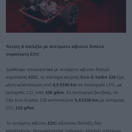
Άνεση & ευελιξία με αυτόματο κιβώτιο διπλού
συμπλέκτη
EDC
Διαθέσιμο αποκλειστικά με αυτόματο κιβώτιο διπλού
συμπλέκτη
EDC
, το σύστημα κίνησης
Eco
‑
G
turbo
120
έχει
μέση κατανάλωση από
6,5
l
/100
km
σε λειτουργία LPG, με
εκπομπές CO₂ από
106
g
/
km
. Σε λειτουργία βενζίνης, το
Clio Eco‑G turbo 120 καταναλώνει
5,4
l
/100
km
με εκπομπές
CO₂
122
g
/
km
.
Το αυτόματο κιβώτιο
EDC
αξιοποιεί διάταξη δύο
συμπλεκτών, προσφέροντας γρήγορες αλλαγές σχέσεων,