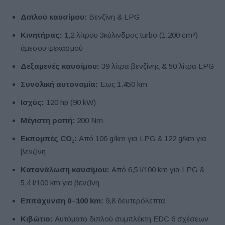
Διπλού καυσίμου:
Βενζίνη & LPG
Κινητήρας:
1,2 λίτρου 3κύλινδρος turbo (1.200 cm³)
άμεσου ψεκασμού
Δεξαμενές καυσίμου:
39 λίτρα βενζίνης & 50 λίτρα LPG
Συνολική αυτονομία:
Έως 1.450 km
Ισχύς:
120 hp (90 kW)
Μέγιστη ροπή:
200 Nm
Εκπομπές CO₂:
Από 106 g/km για LPG & 122 g/km για
βενζίνη
Κατανάλωση καυσίμου:
Από 6,5 l/100 km για LPG &
5,4 l/100 km για βενζίνη
Επιτάχυνση 0–100 km:
9,8 δευτερόλεπτα
Κιβώτιο:
Αυτόματο διπλού συμπλέκτη EDC 6 σχέσεων