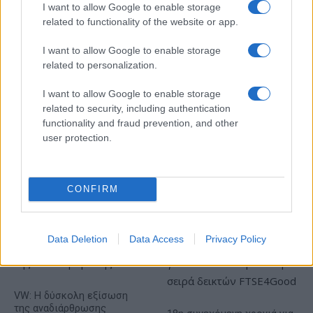
I want to allow Google to enable storage
related to functionality of the website or app.
ΥΠΕΘΟΟ: Νέες επενδύσεις
1 δισ. ευρώ ως το 2028 για
I want to allow Google to enable storage
την Ενέργεια
related to personalization.
Viohalco: Αυξημένος κατά
14% ο τζίρος στο α'
I want to allow Google to enable storage
εξάμηνο, στα 4,3 δισ. ευρώ
– Στα 446 εκατ. ευρώ τα
related to security, including authentication
EBITDA
functionality and fraud prevention, and other
user protection.
CONFIRM
Η συμφωνία Arval-Athlon αναδιαμορφώνει την αγορά leasing
Data Deletion
Data Access
Privacy Policy
VW: Η δύσκολη εξίσωση
της αναδιάρθρωσης