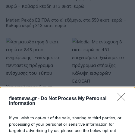
Metlen: Ρεκόρ EBITDA στο α' εξάμηνο, στα 550 εκατ. ευρώ –
Καθαρά κέρδη 313 εκατ. ευρώ
Χρηματοδότηση 8 εκατ.
ευρώ σε 843 μέσα
Media: Με ενίσχυση 8 εκατ.
ενημέρωσης- Ξεκίνησε το
fleetnews.gr -
Do Not Process My Personal
ευρώ σε 451 επιχειρήσεις
Information
πενταετές πρόγραμμα
ξεκίνησε το πρόγραμμα
ενίσχυσης του Τύπου
στήριξης- Κάλυψη
εισφορών ΕΔΟΕΑΠ
If you wish to opt-out of the sale, sharing to third parties, or
processing of your personal or sensitive information for
targeted advertising by us, please use the below opt-out