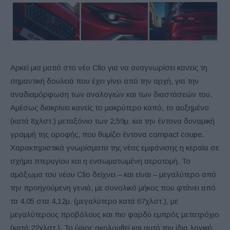
Αρκεί μια ματιά στο νέο Clio για να αναγνωρίσει κανείς τη
σημαντική δουλειά που έχει γίνει από την αρχή, για την
αναδιαμόρφωση των αναλογιών και των διαστάσεών του.
Αμέσως διακρίνει κανείς το μακρύτερο καπό, το αυξημένο
(κατά 8χλστ.) μεταξόνιο των 2,59μ. και την έντονα δυναμική
γραμμή της οροφής, που θυμίζει έντονα compact coupe.
Χαρακτηριστικά γνωρίσματα της νέας εμφάνισης η κεραία σε
σχήμα πτερυγίου και η ενσωματωμένη αεροτομή. Το
αμάξωμα του νέου Clio δείχνει – και είναι – μεγαλύτερο από
την προηγούμενη γενιά, με συνολικό μήκος που φτάνει από
τα 4,05 στα 4,12μ. (μεγαλύτερο κατά 67χλστ.), με
μεγαλύτερους προβόλους και πιο φαρδύ εμπρός μετατρόχιο
(κατά 22χλστ.). Το ύψος ακολουθεί και αυτό την ίδια λογική,