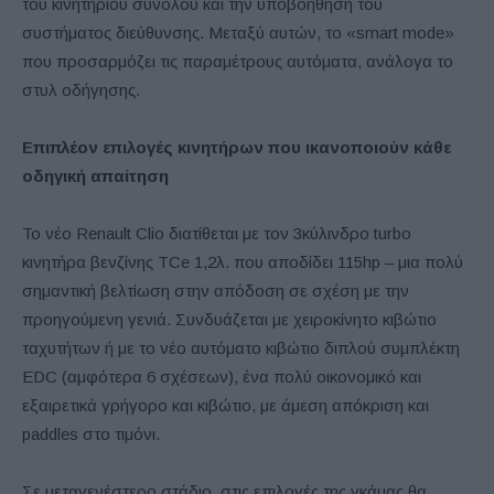
του κινητήριου συνόλου και την υποβοήθηση του
συστήματος διεύθυνσης. Μεταξύ αυτών, το «smart mode»
που προσαρμόζει τις παραμέτρους αυτόματα, ανάλογα το
στυλ οδήγησης.
Επιπλέον επιλογές κινητήρων που ικανοποιούν κάθε
οδηγική απαίτηση
Το νέο Renault Clio διατίθεται με τον 3κύλινδρο turbo
κινητήρα βενζίνης TCe 1,2λ. που αποδίδει 115hp – μια πολύ
σημαντική βελτίωση στην απόδοση σε σχέση με την
προηγούμενη γενιά. Συνδυάζεται με χειροκίνητο κιβώτιο
ταχυτήτων ή με το νέο αυτόματο κιβώτιο διπλού συμπλέκτη
EDC (αμφότερα 6 σχέσεων), ένα πολύ οικονομικό και
εξαιρετικά γρήγορο και κιβώτιο, με άμεση απόκριση και
paddles στο τιμόνι.
Σε μεταγενέστερο στάδιο, στις επιλογές της γκάμας θα