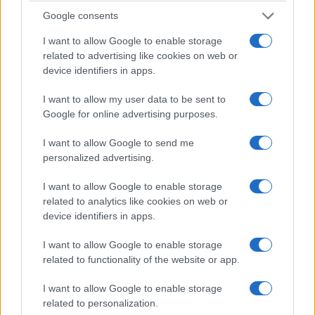
ταμπλό είναι κατασκευασμένο από πολυπροπυλένιο (39%
Google consents
για την κεντρική κονσόλα), το τμήμα απορρόφησης του
I want to allow Google to enable storage
προφυλακτήρα είναι κατασκευασμένο από 100%
related to advertising like cookies on web or
ανακυκλωμένο πλαστικό, ενώ πάνω από το 50% του
device identifiers in apps.
αλουμινίου των ζαντών 18 ιντσών της έκδοσης Esprit Alpine
I want to allow my user data to be sent to
είναι ανακυκλώσιμο.
Google for online advertising purposes.
I want to allow Google to send me
Κινητήρες υψηλής απόδοσης και επιδόσεων
personalized advertising.
Το νέο Renault Clio προσφέρει επιδόσεις ανώτερου
I want to allow Google to enable storage
επιπέδου καθώς διατίθεται με τρεις νέους, δυναμικούς
related to analytics like cookies on web or
device identifiers in apps.
κινητήρες. Η ισχύς τους κυμαίνεται από 115 έως 160 ίππους
και έχουν σχεδιαστεί για να αξιοποιούν πλήρως τις μεγάλες
I want to allow Google to enable storage
δυνατότητες του πλαισίου, καθώς και το φαρδύτερο εμπρός
related to functionality of the website or app.
μετατρόχιο του αυτοκινήτου. Το μοντέλο βασίζεται στην
I want to allow Google to enable storage
πλατφόρμα CMF-B. Οι μηχανολόγοι της Renault
related to personalization.
αναβάθμισαν τις δυνατότητές του με σκοπό να