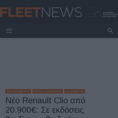
FleetNews
Fleet Management
Electric Cars & Hybrids
Uncategorized
Nέο Renault Clio από
20.900€: Σε εκδόσεις