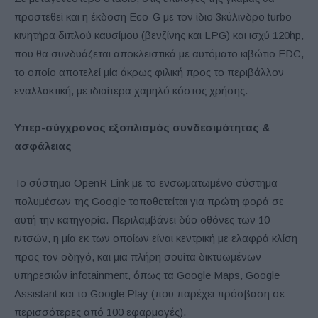
προστεθεί και η έκδοση Eco-G με τον ίδιο 3κύλινδρο turbo
κινητήρα διπλού καυσίμου (βενζίνης και LPG) και ισχύ 120hp,
που θα συνδυάζεται αποκλειστικά με αυτόματο κιβώτιο EDC,
το οποίο αποτελεί μία άκρως φιλική προς το περιβάλλον
εναλλακτική, με ιδιαίτερα χαμηλό κόστος χρήσης.
Υπερ-σύγχρονος εξοπλισμός συνδεσιμότητας &
ασφάλειας
Το σύστημα OpenR Link με το ενσωματωμένο σύστημα
πολυμέσων της Google τοποθετείται για πρώτη φορά σε
αυτή την κατηγορία. Περιλαμβάνει δύο οθόνες των 10
ιντσών, η μία εκ των οποίων είναι κεντρική με ελαφρά κλίση
προς τον οδηγό, και μια πλήρη σουίτα δικτυωμένων
υπηρεσιών infotainment, όπως τα Google Maps, Google
Assistant και το Google Play (που παρέχει πρόσβαση σε
περισσότερες από 100 εφαρμογές).