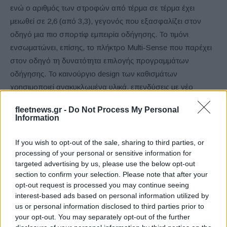
ενώ ο αριθμός των στροφών από τέρμα σε τέρμα έχει
μειωθεί σε 2,6 (από 3,3), γεγονός που εξασφαλίζει στον
οδηγό μια πιο σπορτίφ εμπειρία οδήγησης. Το τιμόνι
ενσωματώνει, επίσης, το πλήκτρο Multi-Sense που παρέχει
στον οδηγό τη δυνατότητα επιλογής προγραμμάτων
οδήγησης. Το καινούργιο design των καθισμάτων
χρησιμοποιεί ανακυκλωμένα υλικά, επενδύσεις με νέο
μοτίβο και έγχρωμες εμφανείς ραφές (ανάλογα με την
fleetnews.gr -
Do Not Process My Personal
έκδοση), συμβάλλοντας στη δημιουργία μιας σύγχρονης
Information
εικόνας.
If you wish to opt-out of the sale, sharing to third parties, or
Η καμπίνα περιλαμβάνει δύο θύρες USB-C μπροστά, έναν
processing of your personal or sensitive information for
targeted advertising by us, please use the below opt-out
επαγωγικό φορτιστή (ανάλογα με την έκδοση) και μια πρίζα
section to confirm your selection. Please note that after your
12 V στο πίσω μέρος.
opt-out request is processed you may continue seeing
interest-based ads based on personal information utilized by
Η χωρητικότητα του πορτμπαγκάζ φτάνει τα 391 λίτρα
us or personal information disclosed to third parties prior to
your opt-out. You may separately opt-out of the further
(ανάλογα την έκδοση), ενώ αυτό είναι εύκολα προσβάσιμο