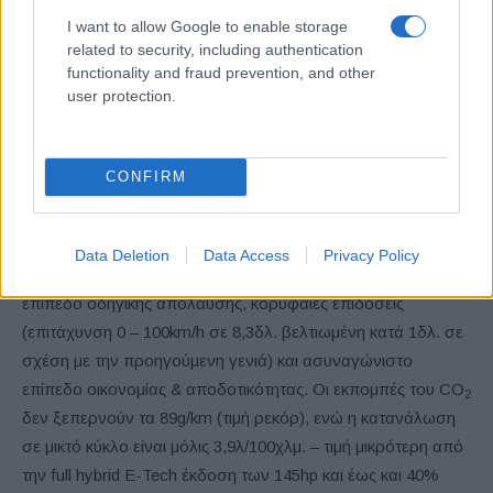
εξασφαλίσουν κορυφαίο στην κατηγορία του επίπεδο
I want to allow Google to enable storage
άνεσης, μοναδική ευελιξία και επίπεδο ηχομόνωσης. Το νέο
related to security, including authentication
functionality and fraud prevention, and other
Clio είναι πιο ευέλικτο από ποτέ και ταιριάζει σε κάθε οδηγική
user protection.
ανάγκη.
F
ull
hybrid
E
–
Tech
160
hp
CONFIRM
Ο full hybrid E-Tech κινητήρας των 160hp αποτελεί την αιχμή
ης
του δόρατος για το Clio 6
γενιάς. Αυτό το σύνολο που
Data Deletion
Data Access
Privacy Policy
εξελίχθηκε από την Horse Powertrain, προσφέρει μοναδικό
επίπεδο οδηγικής απόλαυσης, κορυφαίες επιδόσεις
(επιτάχυνση 0 – 100km/h σε 8,3δλ. βελτιωμένη κατά 1δλ. σε
σχέση με την προηγούμενη γενιά) και ασυναγώνιστο
επίπεδο οικονομίας & αποδοτικότητας. Οι εκπομπές του CO
2
δεν ξεπερνούν τα 89g/km (τιμή ρεκόρ), ενώ η κατανάλωση
σε μικτό κύκλο είναι μόλις 3,9λ/100χλμ. – τιμή μικρότερη από
την full hybrid E-Tech έκδοση των 145hp και έως και 40%