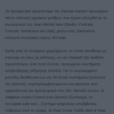
Το προαιρετικό ηχοσύστημα της Harman Kardon προσφέρει
πέντε επιλογές ηχητικών μοτίβων που έχουν εξελιχθεί με τη
συνεργασία του Jean-Michel Jarre (Studio, Podcast,
Concert, Immersion και Club), μέσω ενός 10κάναλου
ενισχυτή συνολικής ισχύος 410 watt.
Εκτός από το αυτόματο χειρόφρενο, το οποίο διατίθεται ως
στάνταρ σε όλες τις εκδόσεις, το νέο Renault Clio διαθέτει
περισσότερα, από ποτέ άλλοτε, προηγμένα συστήματα
υποβοήθησης οδήγησης (ADAS). Για το συγκεκριμένο
μοντέλο διατίθενται έως και 29 τέτοια συστήματα (ανάλογα
την έκδοση), συμπεριλαμβανομένων και αρκετών που
εμφανίζονται για πρώτη φορά στο Clio. Μεταξύ αυτών, το
Adaptive Cruise Control στον βασικό εξοπλισμό, το
Occupant safe exit – Σύστημα ασφαλούς αποβίβασης
επιβατών από το όχημα, τα Rear Cross Traffic Alert & Rear