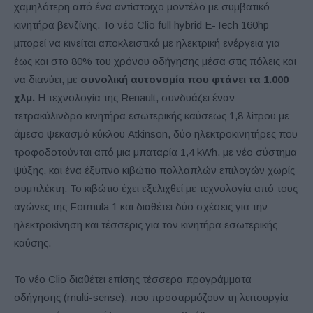
χαμηλότερη από ένα αντίστοιχο μοντέλο με συμβατικό
κινητήρα βενζίνης. Το νέο Clio full hybrid E-Tech 160hp
μπορεί να κινείται αποκλειστικά με ηλεκτρική ενέργεια για
έως και στο 80% του χρόνου οδήγησης μέσα στις πόλεις και
να διανύει, με
συνολική αυτονομία που φτάνει τα 1.000
χλμ.
Η τεχνολογία της Renault, συνδυάζει έναν
τετρακύλινδρο κινητήρα εσωτερικής καύσεως 1,8 λίτρου με
άμεσο ψεκασμό κύκλου Atkinson, δύο ηλεκτροκινητήρες που
τροφοδοτούνται από μια μπαταρία 1,4 kWh, με νέο σύστημα
ψύξης, και ένα έξυπνο κιβώτιο πολλαπλών επιλογών χωρίς
συμπλέκτη. Το κιβώτιο έχει εξελιχθεί με τεχνολογία από τους
αγώνες της Formula 1 και διαθέτει δύο σχέσεις για την
ηλεκτροκίνηση και τέσσερις για τον κινητήρα εσωτερικής
καύσης.
Το νέο Clio διαθέτει επίσης τέσσερα προγράμματα
οδήγησης (multi-sense), που προσαρμόζουν τη λειτουργία