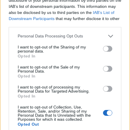
disclosure of your personal information by third parties on the
χάρη στο χαμηλότερο (κατά 40χλστ. σε σχέση με την
IAB’s list of downstream participants. This information may
προηγούμενη έκδοση) κατώφλι φόρτωσης.
also be disclosed by us to third parties on the
IAB’s List of
Downstream Participants
that may further disclose it to other
third parties.
Με οικολογική συνείδηση
Please note that this website/app uses one or more Google
Personal Data Processing Opt Outs
services and may gather and store information including but
not limited to your visit or usage behaviour. You may click to
I want to opt-out of the Sharing of my
personal data.
grant or deny consent to Google and its third-party tags to
Opted In
use your data for below specified purposes in below Google
consent section.
I want to opt-out of the Sale of my
Personal Data.
Opted In
I want to opt-out of processing my
Στην έκδοση Esprit Alpine, το νέο Renault Clio αποτελείται
Personal Data for Targeted Advertising.
Opted In
από 33.7% υλικά χαμηλής περιβαλλοντικής επιβάρυνσης
(ανακυκλωμένα υλικά: 24%, + τμήματα από απορρίμματα). Η
I want to opt-out of Collection, Use,
Retention, Sale, and/or Sharing of my
έκδοση full hybrid Esprit Alpine μπορεί να ανακυκλωθεί σε
Personal Data that Is Unrelated with the
Purposes for which it was collected.
πάνω από το 85% του συνολικού του βάρους της, μαζί με τις
Opted Out
ζάντες αλουμινίου των 18 ιντσών. Πάνω από το 50% του