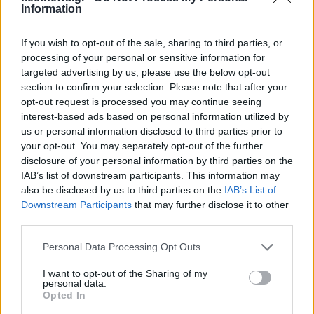
Information
If you wish to opt-out of the sale, sharing to third parties, or
processing of your personal or sensitive information for
Ελληνική Αναπτυξιακή Τράπεζα: Με «προίκα» 2 δισ. ευρώ
targeted advertising by us, please use the below opt-out
ανοίγει δρόμο για δάνεια έως 5 δισ. σε μικρομεσαίες
section to confirm your selection. Please note that after your
opt-out request is processed you may continue seeing
interest-based ads based on personal information utilized by
us or personal information disclosed to third parties prior to
your opt-out. You may separately opt-out of the further
disclosure of your personal information by third parties on the
IAB’s list of downstream participants. This information may
also be disclosed by us to third parties on the
IAB’s List of
Downstream Participants
that may further disclose it to other
Β.Σ. Καρούλιας: Τζίρος 98,7
Deloitte Ελλάδος:
third parties.
εκατ. ευρώ και αύξηση
Χρηματοοικονομικός
Please note that this website/app uses one or more Google
κερδών 57% - Τα νέα
σύμβουλος της ΔΕΗ για την
Personal Data Processing Opt Outs
στοιχήματα σε low & non
είσοδο στην πολωνική
services and may gather and store information including but
alcohol
αγορά ενέργειας
not limited to your visit or usage behaviour. You may click to
I want to opt-out of the Sharing of my
personal data.
grant or deny consent to Google and its third-party tags to
Opted In
use your data for below specified purposes in below Google