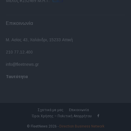
Μέλος #232469 Μ.Η.Τ.
Επικοινωνία
Μ. Ασίας 43, Χαλάνδρι, 15233 Αττική
210 77.12.400
info@fleetnews.gr
Ταυτότητα
Σχετικά με μας
Επικοινωνία
Όροι Χρήσης – Πολιτική Απορρήτου
© FleetNews 2026 -
Direction Business Network