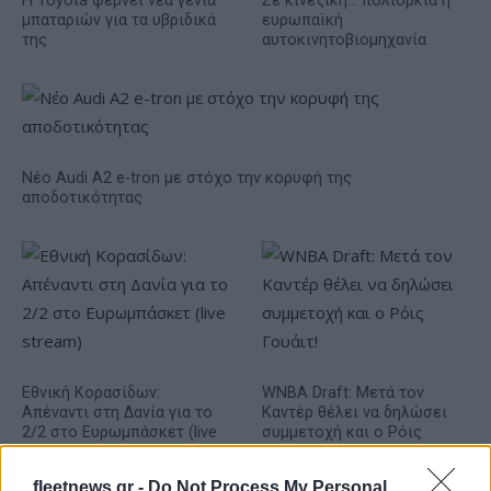
Η Toyota φέρνει νέα γενιά
Σε κινεζική… πολιορκία η
μπαταριών για τα υβριδικά
ευρωπαϊκή
της
αυτοκινητοβιομηχανία
Νέο Audi A2 e-tron με στόχο την κορυφή της
αποδοτικότητας
Εθνική Κορασίδων:
WNBA Draft: Μετά τον
Απέναντι στη Δανία για το
Καντέρ θέλει να δηλώσει
2/2 στο Ευρωμπάσκετ (live
συμμετοχή και ο Ρόις
stream)
Γουάιτ!
fleetnews.gr -
Do Not Process My Personal