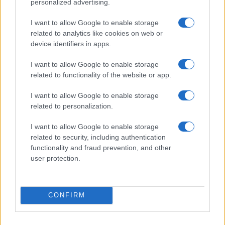
personalized advertising.
I want to allow Google to enable storage
related to analytics like cookies on web or
device identifiers in apps.
Alpha Bank: Για πρώτη φορά το Αρχαίο Θέατρο Επιδαύρου
I want to allow Google to enable storage
άνοιξε τις πύλες του σε όλους
related to functionality of the website or app.
I want to allow Google to enable storage
related to personalization.
ΕΤΙΚΕΤΕΣ
Mazda AutoOne
Ελλάδα
I want to allow Google to enable storage
related to security, including authentication
functionality and fraud prevention, and other
user protection.
CONFIRM
Προηγούμενο άρθρο
Επόμενο άρθρο
Opel επαγγελματικά, με
Σε έρευνα για την Αμαζονία