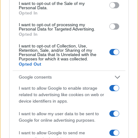
consent section.
I want to opt-out of the Sale of my
Personal Data.
Η Chery επενδύει 75 εκατ. δολάρια στην KG Mobility
Opted In
I want to opt-out of processing my
Personal Data for Targeted Advertising.
Opted In
I want to opt-out of Collection, Use,
Το FIAT 500 Hybrid τώρα
Retention, Sale, and/or Sharing of my
Personal Data that Is Unrelated with the
από 18.990 ευρώ
Purposes for which it was collected.
Opted Out
Ατρόμητος και Novibet
Google consents
συνεχίζουν μαζί: Ανανέωση
της συνεργασίας τους μέχρι
I want to allow Google to enable storage
το 2028
related to advertising like cookies on web or
device identifiers in apps.
I want to allow my user data to be sent to
Google for online advertising purposes.
18η συνεχόμενη χρονιά για τον ΟΤΕ στη διεθνή σειρά
I want to allow Google to send me
δεικτών FTSE4Good