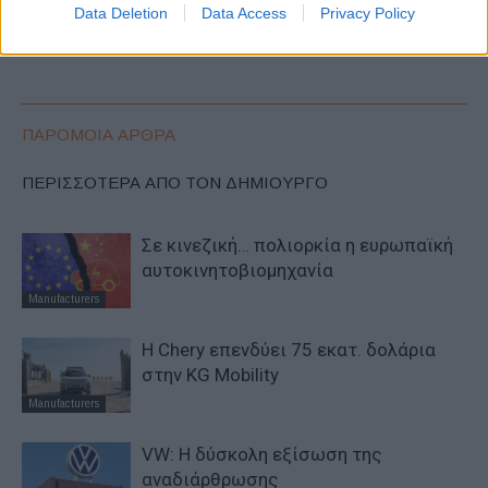
Data Deletion
Data Access
Privacy Policy
πρόγραμμα 3-4-5-6
το Volvo Environment Prize
2023
ΠΑΡΟΜΟΙΑ ΑΡΘΡΑ
ΠΕΡΙΣΣΟΤΕΡΑ ΑΠΟ ΤΟΝ ΔΗΜΙΟΥΡΓΟ
Σε κινεζική… πολιορκία η ευρωπαϊκή
αυτοκινητοβιομηχανία
Manufacturers
Η Chery επενδύει 75 εκατ. δολάρια
στην KG Mobility
Manufacturers
VW: Η δύσκολη εξίσωση της
αναδιάρθρωσης