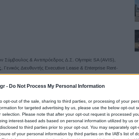
ων Σύμβουλος & Αντιπρόεδρος Δ.Σ. Olympic SA (AVIS),
ς
, Γενικός Διευθυντής Executive Lease & Εnterprise Rent-
ρία Τσακατούρα
, Commercial Director Προπορεία AE
ρέλος
, Εμπορικός Διευθυντής Motorlease SA, Μέλη:
gr -
Do Not Process My Personal Information
F
Autohellas SA (HERTZ, Thrifty, Dollar),
Παναγιώτης
ions,
Νικόλαος Πασσιάς
, Business Unit Director
to opt-out of the sale, sharing to third parties, or processing of your per
formation for targeted advertising by us, please use the below opt-out s
Car Greece, Kinsen Hellas S.A,
Κωσταντίνος
r selection. Please note that after your opt-out request is processed y
lan Hellas Μον.Εμπ. ΑΕ (AYVENS Greece),
Ηρακλής
eing interest-based ads based on personal information utilized by us or
disclosed to third parties prior to your opt-out. You may separately opt-
losure of your personal information by third parties on the IAB’s list of
L