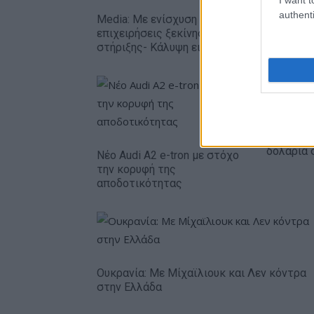
authenti
Media: Με ενίσχυση 8 εκατ. ευρώ σε 451
επιχειρήσεις ξεκίνησε το πρόγραμμα
στήριξης- Κάλυψη εισφορών ΕΔΟΕΑΠ
Η Chery ε
δολάρια 
Νέο Audi A2 e-tron με στόχο
την κορυφή της
αποδοτικότητας
Ουκρανία: Με Μίχαϊλιουκ και Λεν κόντρα
στην Ελλάδα