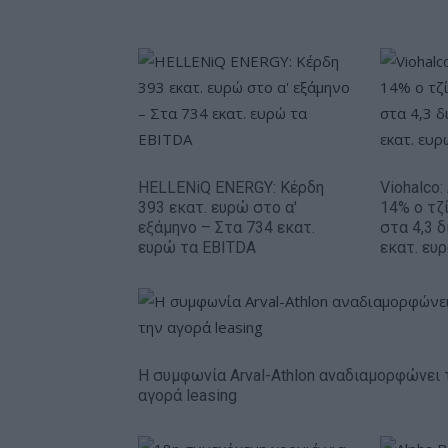
HELLENiQ ENERGY: Κέρδη
Viohalco
393 εκατ. ευρώ στο α'
14% ο τζί
εξάμηνο – Στα 734 εκατ.
στα 4,3 δ
ευρώ τα EBITDA
εκατ. ευ
Η συμφωνία Arval-Athlon αναδιαμορφώνει 
αγορά leasing