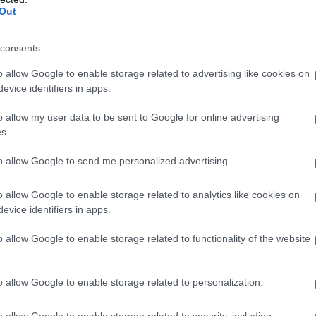
Πρεμιέρα με νίκη για Δανία και Ισλανδία - Το
Out
πανόραμα
consents
o allow Google to enable storage related to advertising like cookies on
evice identifiers in apps.
o allow my user data to be sent to Google for online advertising
s.
Ρεκόρ EBITDA στο α'
to allow Google to send me personalized advertising.
 στα 550 εκατ. ευρώ
Χρηματοδότηση 8 εκατ.
 κέρδη 313 εκατ.
ευρώ σε 843 μέσα
o allow Google to enable storage related to analytics like cookies on
ενημέρωσης- Ξεκίνησε το
evice identifiers in apps.
πενταετές πρόγραμμα
ενίσχυσης του Τύπου
o allow Google to enable storage related to functionality of the website
o allow Google to enable storage related to personalization.
o allow Google to enable storage related to security, including