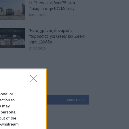
Η Chery επενδύει 75 εκατ.
δολάρια στην KG Mobility
04/08/2026
Ένας χρόνος δυναμικής
παρουσίας για Geely και Zeekr
στην Ελλάδα
31/07/2026
ollow us
sonal or
ection to
0
Υποστηρικτές
ΚΆΝΤΕ LIKE
ou may
 personal
out of the
 downstream
atest