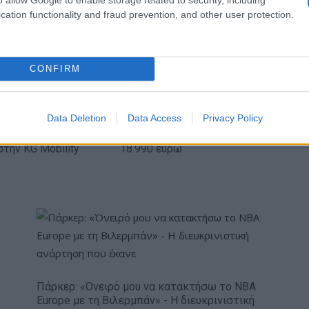
cation functionality and fraud prevention, and other user protection.
IAB Hellas: Νέα Διοικούσα Επιτροπή και νέο
Διοικητικό Συμβούλιο - Πρόεδρος ο Γαληνός
Γιαγλής
CONFIRM
Data Deletion
Data Access
Privacy Policy
πενδύει 75 εκατ.
Το FIAT 500 Hybrid τώρα από
στην KG Mobility
18.990 ευρώ
Πάρκερ: «Όνειρό μου να κατακτήσω το ΝΒΑ
Europe με τη Βιλερμπάν» - Η διευκρινιστική