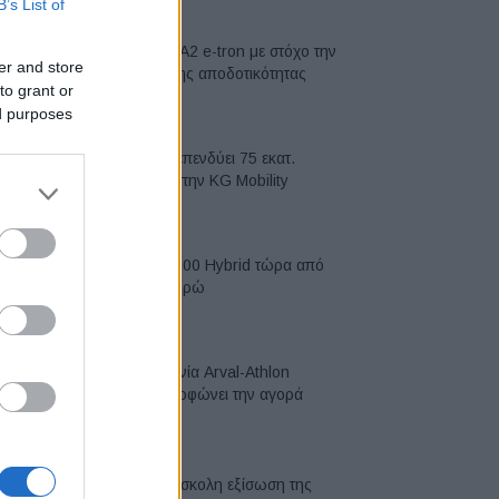
B’s List of
Νέο Audi A2 e-tron με στόχο την
er and store
κορυφή της αποδοτικότητας
to grant or
05/08/2026
ed purposes
Η Chery επενδύει 75 εκατ.
δολάρια στην KG Mobility
04/08/2026
Το FIAT 500 Hybrid τώρα από
18.990 ευρώ
04/08/2026
Η συμφωνία Arval-Athlon
αναδιαμορφώνει την αγορά
leasing
03/08/2026
VW: Η δύσκολη εξίσωση της