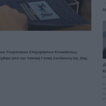
M
σμου Τουριστικών Επιχειρήσεων Ενοικιάσεως
χθηκε από την Τακτική Γενική Συνέλευση της 21ης
A
κ
03
Η 
επ
τω
απ