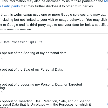
. This information may also be disclosed by us to third parties on the
IA
του Κλάδου Ενοικιάσεως Αυτοκινήτων και με τις άκοπες
Participants
that may further disclose it to other third parties.
επιλύσει αρκετά από τα προβλήματα του κλάδου αλλά,
ση και προώθηση του Ελληνικού Τουριστικού Προϊόντος.
 that this website/app uses one or more Google services and may gath
including but not limited to your visit or usage behaviour. You may click 
ματα Avis, Budget, Enterprise, Europcar, Hertz, Sixt,
 to Google and its third-party tags to use your data for below specifi
ωπεί τον κλάδο ως μέλος στο Σύνδεσμο Ελληνικών
ogle consent section.
Ελλάδα στην Πανευρωπαϊκή Ομοσπονδία Ενοικιάσεως
l Data Processing Opt Outs
ου έχει εφαρμόσει Κώδικα Επαγγελματικής
o opt-out of the Sharing of my personal data.
ραμματεία Καταναλωτή, το Ευρωπαϊκό Κέντρο
In
γανώσεις Προστασίας Καταναλωτή (ΙΝΚΑ, ΕΚΠΟΙΖΩ κ.α.).
o opt-out of the Sale of my Personal Data.
In
to opt-out of processing my Personal Data for Targeted
ing.
In
o opt-out of Collection, Use, Retention, Sale, and/or Sharing
ersonal Data that Is Unrelated with the Purposes for which it
Ευρωπαϊκό Κορασίδων Β' Κατηγορίας:
lected.