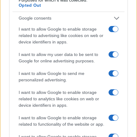
Opted Out
VW: Η δύσκολη εξίσωση
της αναδιάρθρωσης
Google consents
18η συνεχόμενη χρονιά για
τον ΟΤΕ στη διεθνή σειρά
I want to allow Google to enable storage
δεικτών FTSE4Good
related to advertising like cookies on web or
device identifiers in apps.
I want to allow my user data to be sent to
Google for online advertising purposes.
Alpha Bank: Για πρώτη φορά το Αρχαίο Θέατρο Επιδαύρου
I want to allow Google to send me
άνοιξε τις πύλες του σε όλους
personalized advertising.
I want to allow Google to enable storage
related to analytics like cookies on web or
device identifiers in apps.
ESG Report 2025: Πώς η ΑΒ Βασιλόπουλος μετατρέπει τη
I want to allow Google to enable storage
βιωσιμότητα σε καθημερινή πράξη
related to functionality of the website or app.
I want to allow Google to enable storage