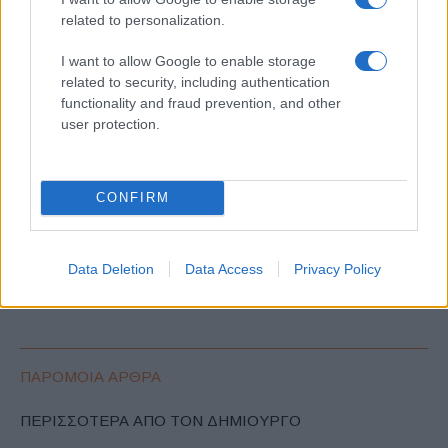
related to personalization.
ΕΤΙΚΕΤΕΣ
Citroёn C3
I want to allow Google to enable storage
related to security, including authentication
functionality and fraud prevention, and other
user protection.
CONFIRM
Προηγούμενο άρθρο
Επόμενο άρθρο
Leapmotor C10 REEV: Με
Το Ducati Season Opening
Data Deletion
Data Access
Privacy Policy
αυτονομία 970 χλμ. στα
2025
€38.900
ΠΑΡΟΜΟΙΑ ΑΡΘΡΑ
ΠΕΡΙΣΣΟΤΕΡΑ ΑΠΟ ΤΟΝ ΔΗΜΙΟΥΡΓΟ