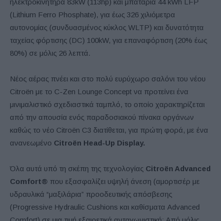
ηλεκτροκινητήρα 83kW (113hp) και μπαταρία 44 kWh LFP
(Lithium Ferro Phosphate), για έως 326 χιλιόμετρα
αυτονομίας (συνδυασμένος κύκλος WLTP) και δυνατότητα
ταχείας φόρτισης (DC) 100kW, για επαναφόρτιση (20% έως
80%) σε μόλις 26 λεπτά.
Νέος αέρας πνέει και στο πολύ ευρύχωρο σαλόνι του νέου
Citroën με το C-Zen Lounge Concept να προτείνει ένα
μινιμαλιστικό σχεδιαστικά ταμπλό, το οποίο χαρακτηρίζεται
από την απουσία ενός παραδοσιακού πίνακα οργάνων
καθώς το νέο Citroёn C3 διατίθεται, για πρώτη φορά, με ένα
ανανεωμένο
Citroën Head-Up Display.
Όλα αυτά υπό τη σκέπη της τεχνολογίας
Citroën Advanced
Comfort®
που εξασφαλίζει υψηλή άνεση (αμορτισέρ με
υδραυλικά “μαξιλάρια” προοδευτικής απόσβεσης
(Progressive Hydraulic Cushions και καθίσματα Advanced
Comfort) σε μια τιμή εξαιρετικά ανταγωνιστική: Από μόλις