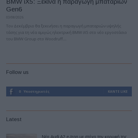
BMW iX5: Ξεκινά η παραγωγή μπαταριών
Gen6
03/08/2026
Τον Δεκέμβριο θα ξεκινήσει η παραγωγή μπαταριών υψηλής
τάσης για τη νέα αμιγώς ηλεκτρική BMW iX5 στο νέο εργοστάσιο
του BMW Group στο Woodruff....
Follow us
0
Υποστηρικτές
ΚΆΝΤΕ LIKE
Latest
Νέο Audi A2 e-tron με στόχο την κορυφή της