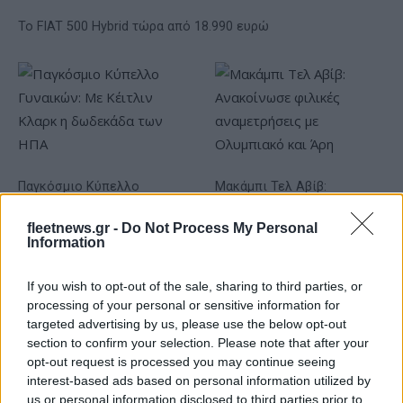
Το FIAT 500 Hybrid τώρα από 18.990 ευρώ
Παγκόσμιο Κύπελλο
Μακάμπι Τελ Αβίβ:
Γυναικών: Με Κέιτλιν Κλαρκ
Ανακοίνωσε φιλικές
η δωδεκάδα των ΗΠΑ
αναμετρήσεις με Ολυμπιακό
fleetnews.gr -
Do Not Process My Personal
και Άρη
Information
If you wish to opt-out of the sale, sharing to third parties, or
processing of your personal or sensitive information for
targeted advertising by us, please use the below opt-out
section to confirm your selection. Please note that after your
HELLENiQ ENERGY: Κέρδη 393 εκατ. ευρώ στο α' εξάμηνο –
opt-out request is processed you may continue seeing
Στα 734 εκατ. ευρώ τα EBITDA
interest-based ads based on personal information utilized by
us or personal information disclosed to third parties prior to