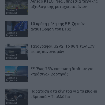
Auteco KTEO: Νέα υπηρεσία τεχνικής
αξιολόγησης μεταχειρισμένων
Taxation &
Legislation
10 κράτη-μέλη της Ε.Ε. ζητούν
αναθεώρηση του ETS2
Taxation &
Legislation
Ταχογράφοι G2V2: Το 88% των LCV
εκτός κανονισμών
Taxation &
Legislation
ΕΕ: Έως 75% έκπτωση διοδίων για
«πράσινα» φορτηγά ;
Taxation &
Legislation
Παράταση στα κίνητρα για τα plug-in
υβριδικά – Τι αλλάζει
Taxation &
Legislation