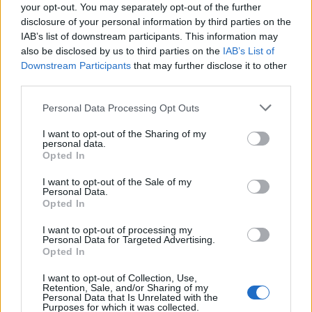
την Ενέργεια
your opt-out. You may separately opt-out of the further
Viohalco: Αυξημένος κατά
disclosure of your personal information by third parties on the
14% ο τζίρος στο α'
εξάμηνο, στα 4,3 δισ. ευρώ
IAB’s list of downstream participants. This information may
– Στα 446 εκατ. ευρώ τα
also be disclosed by us to third parties on the
IAB’s List of
EBITDA
Downstream Participants
that may further disclose it to other
third parties.
Please note that this website/app uses one or more Google
Personal Data Processing Opt Outs
services and may gather and store information including but
not limited to your visit or usage behaviour. You may click to
I want to opt-out of the Sharing of my
personal data.
grant or deny consent to Google and its third-party tags to
Η συμφωνία Arval-Athlon αναδιαμορφώνει την αγορά leasing
Opted In
use your data for below specified purposes in below Google
consent section.
I want to opt-out of the Sale of my
Personal Data.
Opted In
I want to opt-out of processing my
VW: Η δύσκολη εξίσωση
Personal Data for Targeted Advertising.
της αναδιάρθρωσης
Opted In
18η συνεχόμενη χρονιά για
τον ΟΤΕ στη διεθνή σειρά
I want to opt-out of Collection, Use,
δεικτών FTSE4Good
Retention, Sale, and/or Sharing of my
Personal Data that Is Unrelated with the
Purposes for which it was collected.