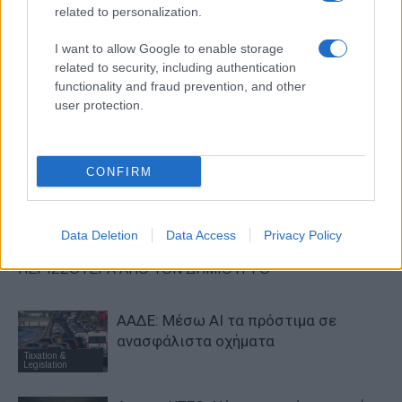
related to personalization.
I want to allow Google to enable storage
related to security, including authentication
functionality and fraud prevention, and other
Προηγούμενο άρθρο
Επόμενο άρθρο
user protection.
Αutohellas Hertz: Ισχυρή
Επιδοτήσεις ή καινοτομία;
παρουσία στην Έκθεση
Γιατί τα κινεζικά οχήματα
Autoathina 2024
είναι φθηνότερα;
CONFIRM
ΠΑΡΟΜΟΙΑ ΑΡΘΡΑ
Data Deletion
Data Access
Privacy Policy
ΠΕΡΙΣΣΟΤΕΡΑ ΑΠΟ ΤΟΝ ΔΗΜΙΟΥΡΓΟ
ΑΑΔΕ: Μέσω ΑΙ τα πρόστιμα σε
ανασφάλιστα οχήματα
Taxation &
Legislation