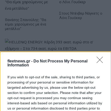
Στους Ντένβερ Νάγκετς ο
Λόνι Γουόκερ
Θανάσης Σπανούλης: "Θα
είμαι χαρούμενος με ένα
μετάλλιο"
HELLENiQ ENERGY: Κέρδη 393 εκατ. ευρώ στο α' εξάμηνο –
fleetnews.gr -
Do Not Process My Personal
Στα 734 εκατ. ευρώ τα EBITDA
Information
If you wish to opt-out of the sale, sharing to third parties, or
processing of your personal or sensitive information for
targeted advertising by us, please use the below opt-out
section to confirm your selection. Please note that after your
opt-out request is processed you may continue seeing
ΥΠΕΘΟΟ: Νέες επενδύσεις
interest-based ads based on personal information utilized by
1 δισ. ευρώ ως το 2028 για
us or personal information disclosed to third parties prior to