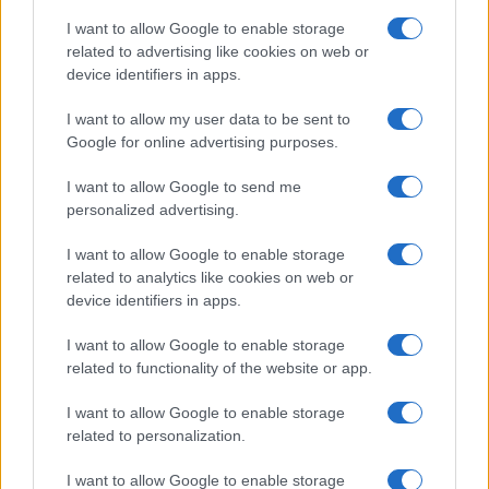
I want to allow Google to enable storage
Alpha Bank: Για πρώτη φορά το Αρχαίο Θέατρο Επιδαύρου
related to advertising like cookies on web or
άνοιξε τις πύλες του σε όλους
device identifiers in apps.
I want to allow my user data to be sent to
Google for online advertising purposes.
ΕΤΙΚΕΤΕΣ
Countryman C
MINI Countryman Ε
I want to allow Google to send me
personalized advertising.
I want to allow Google to enable storage
related to analytics like cookies on web or
device identifiers in apps.
I want to allow Google to enable storage
related to functionality of the website or app.
Προηγούμενο άρθρο
Επόμενο άρθρο
e VITARA: Ειδικό βραβείο
ΜΟΤΟΔΥΝΑΜΙΚΗ: Στήριξη
I want to allow Google to enable storage
στην Ιαπωνία
στις σχολές της Δ.ΥΠ.Α. στη
related to personalization.
Θεσσαλία
I want to allow Google to enable storage