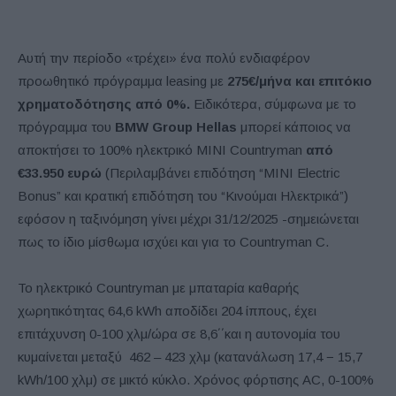
Αυτή την περίοδο «τρέχει» ένα πολύ ενδιαφέρον
προωθητικό πρόγραμμα leasing με
275€/μήνα και επιτόκιο
χρηματοδότησης από 0%.
Ειδικότερα, σύμφωνα με το
πρόγραμμα του
BMW Group Hellas
μπορεί κάποιος να
αποκτήσει το 100% ηλεκτρικό MINI Countryman
από
€33.950 ευρώ
(Περιλαμβάνει επιδότηση “MINI Electric
Bonus” και κρατική επιδότηση του “Κινούμαι Ηλεκτρικά”)
εφόσον η ταξινόμηση γίνει μέχρι 31/12/2025 -σημειώνεται
πως το ίδιο μίσθωμα ισχύει και για το Countryman C.
Το ηλεκτρικό Countryman με μπαταρία καθαρής
χωρητικότητας 64,6 kWh αποδίδει 204 ίππους, έχει
επιτάχυνση 0-100 χλμ/ώρα σε 8,6΄΄και η αυτονομία του
κυμαίνεται μεταξύ 462 – 423 χλμ (κατανάλωση 17,4 − 15,7
kWh/100 χλμ) σε μικτό κύκλο. Χρόνος φόρτισης AC, 0-100%