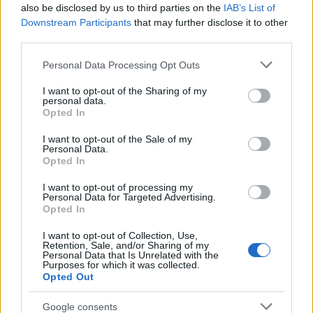
also be disclosed by us to third parties on the
IAB’s List of
Downstream Participants
that may further disclose it to other
third parties.
Please note that this website/app uses one or more Google
Personal Data Processing Opt Outs
services and may gather and store information including but
Η Chery επενδύει 75 εκατ.
not limited to your visit or usage behaviour. You may click to
I want to opt-out of the Sharing of my
δολάρια στην KG Mobility
personal data.
grant or deny consent to Google and its third-party tags to
Opted In
Ατρόμητος και Novibet
use your data for below specified purposes in below Google
συνεχίζουν μαζί: Ανανέωση
consent section.
I want to opt-out of the Sale of my
της συνεργασίας τους μέχρι
Personal Data.
το 2028
Opted In
I want to opt-out of processing my
Personal Data for Targeted Advertising.
Opted In
I want to opt-out of Collection, Use,
18η συνεχόμενη χρονιά για τον ΟΤΕ στη διεθνή σειρά
Retention, Sale, and/or Sharing of my
Personal Data that Is Unrelated with the
δεικτών FTSE4Good
Purposes for which it was collected.
Opted Out
Google consents