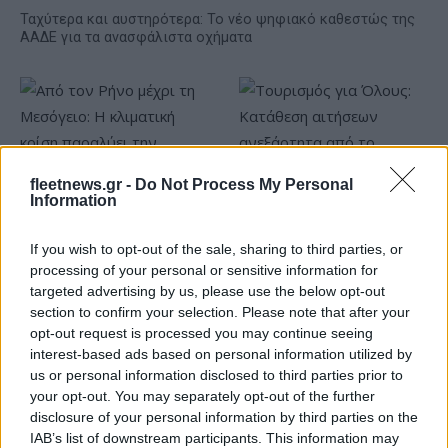
Ταχύτερα και αυστηρότερα: Το νέο ψηφιακό καθεστώς της
ΑΑΔΕ για τα ανασφάλιστα οχήματα
fleetnews.gr -
Do Not Process My Personal
Information
Από τον Ρήνο μέχρι τη
Τουρισμός για Όλους:
Μεσόγειο: Η κλιματική
Kατάθεση αιτήσεων
If you wish to opt-out of the sale, sharing to third parties, or
κρίση παραλύει την
ανεξάρτητα από το
ευρωπαϊκή οικονομία
τελευταίο ψηφίο του ΑΦΜ
processing of your personal or sensitive information for
targeted advertising by us, please use the below opt-out
section to confirm your selection. Please note that after your
opt-out request is processed you may continue seeing
interest-based ads based on personal information utilized by
us or personal information disclosed to third parties prior to
Νέο Audi A2 e-tron με στόχο την κορυφή της
your opt-out. You may separately opt-out of the further
αποδοτικότητας
disclosure of your personal information by third parties on the
IAB’s list of downstream participants. This information may