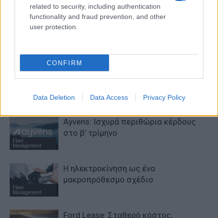
related to security, including authentication
functionality and fraud prevention, and other
ΠΑΡΟΜΟΙΑ ΑΡΘΡΑ
user protection.
ΠΕΡΙΣΣΟΤΕΡΑ ΑΠΟ ΤΟΝ ΔΗΜΙΟΥΡΓΟ
CONFIRM
Η συμφωνία Arval-Athlon
αναδιαμορφώνει την αγορά leasing
Fleet
Data Deletion
Data Access
Privacy Policy
Management
Ayvens: Iσχυρά περιθώρια κέρδους
στο β’ τρίμηνο
Fleet
Management
Η ηλεκτροκίνηση ως ένα
μακροπρόθεσμο σχέδιο
Fleet
Management
Ford Lease: Σταθερό κόστος,