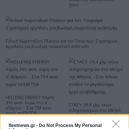
(pics)
Ειδικό Χωροταξικό Πλαίσιο για τον Τουρισμό: Στρατηγικό
εργαλείο για βιώσιμη τουριστική ανάπτυξη
HELLENiQ ENERGY: Κέρδη
393 εκατ. ευρώ στο α'
ΣΤΑΣΥ: 29,4 χλμ. νέων
εξάμηνο – Στα 734 εκατ.
σιδηροτροχιών στο Μετρό
ευρώ τα EBITDA
της Αθήνας - Στο τελικό
στάδιο το μεγαλύτερο έργο
fleetnews.gr -
Do Not Process My Personal
αναβάθμισης