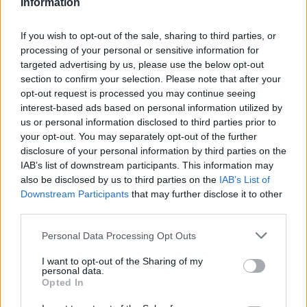
Information
If you wish to opt-out of the sale, sharing to third parties, or
processing of your personal or sensitive information for
Η Chery επενδύει 75 εκατ. δολάρια στην KG Mobility
targeted advertising by us, please use the below opt-out
section to confirm your selection. Please note that after your
opt-out request is processed you may continue seeing
interest-based ads based on personal information utilized by
us or personal information disclosed to third parties prior to
your opt-out. You may separately opt-out of the further
Το FIAT 500 Hybrid τώρα
disclosure of your personal information by third parties on the
από 18.990 ευρώ
18η συνεχόμενη χρονιά για
IAB’s list of downstream participants. This information may
τον ΟΤΕ στη διεθνή σειρά
also be disclosed by us to third parties on the
IAB’s List of
δεικτών FTSE4Good
Downstream Participants
that may further disclose it to other
third parties.
Please note that this website/app uses one or more Google
Personal Data Processing Opt Outs
services and may gather and store information including but
not limited to your visit or usage behaviour. You may click to
I want to opt-out of the Sharing of my
personal data.
grant or deny consent to Google and its third-party tags to
Alpha Bank: Για πρώτη φορά το Αρχαίο Θέατρο Επιδαύρου
Opted In
άνοιξε τις πύλες του σε όλους
use your data for below specified purposes in below Google
consent section.