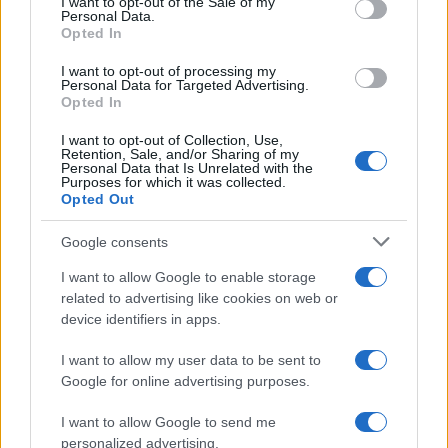
I want to opt-out of the Sale of my
Personal Data.
Opted In
I want to opt-out of processing my
Personal Data for Targeted Advertising.
ESG Report 2025: Πώς η ΑΒ Βασιλόπουλος μετατρέπει τη
Opted In
βιωσιμότητα σε καθημερινή πράξη
I want to opt-out of Collection, Use,
Retention, Sale, and/or Sharing of my
Personal Data that Is Unrelated with the
Purposes for which it was collected.
Opted Out
ΕΤΙΚΕΤΕΣ
Actros L ProCabin
Mercedes-Benz
Google consents
I want to allow Google to enable storage
related to advertising like cookies on web or
device identifiers in apps.
I want to allow my user data to be sent to
Google for online advertising purposes.
Προηγούμενο άρθρο
Επόμενο άρθρο
I want to allow Google to send me
Hyundai: Βραβείο ‘Automotive
Togg: Ντεμπούτο στη
personalized advertising.