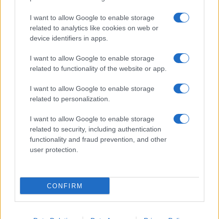
Dark Horse’ για καινοτομία και
γερμανική αγορά – Η τουρική
βιώσιμη κινητικότητα
startup στην IAA Mobility
I want to allow Google to enable storage
related to analytics like cookies on web or
device identifiers in apps.
ΠΑΡΟΜΟΙΑ ΑΡΘΡΑ
I want to allow Google to enable storage
related to functionality of the website or app.
ΠΕΡΙΣΣΟΤΕΡΑ ΑΠΟ ΤΟΝ ΔΗΜΙΟΥΡΓΟ
I want to allow Google to enable storage
related to personalization.
Η συμφωνία Arval-Athlon
αναδιαμορφώνει την αγορά leasing
I want to allow Google to enable storage
Fleet
Management
related to security, including authentication
functionality and fraud prevention, and other
Ayvens: Iσχυρά περιθώρια κέρδους
user protection.
στο β’ τρίμηνο
Fleet
Management
CONFIRM
Η ηλεκτροκίνηση ως ένα
μακροπρόθεσμο σχέδιο
Fleet