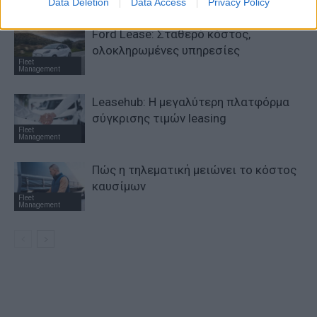
Data Deletion
Data Access
Privacy Policy
Management
Ford Lease: Σταθερό κόστος,
ολοκληρωμένες υπηρεσίες
Fleet
Management
Leasehub: Η μεγαλύτερη πλατφόρμα
σύγκρισης τιμών leasing
Fleet
Management
Πώς η τηλεματική μειώνει το κόστος
καυσίμων
Fleet
Management