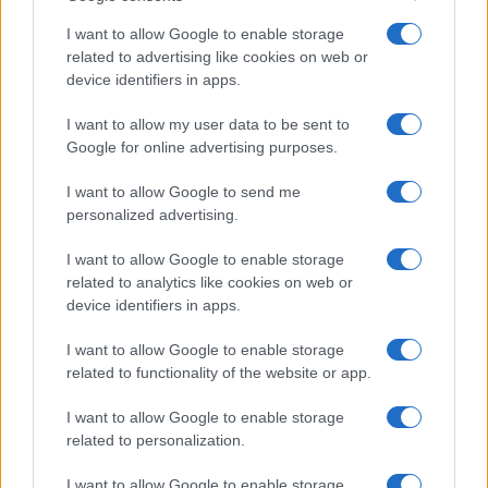
18η συνεχόμενη χρονιά για τον ΟΤΕ στη διεθνή σειρά
I want to allow Google to enable storage
δεικτών FTSE4Good
related to advertising like cookies on web or
device identifiers in apps.
I want to allow my user data to be sent to
Google for online advertising purposes.
Alpha Bank: Για πρώτη φορά το Αρχαίο Θέατρο Επιδαύρου
I want to allow Google to send me
άνοιξε τις πύλες του σε όλους
personalized advertising.
I want to allow Google to enable storage
related to analytics like cookies on web or
device identifiers in apps.
ΕΤΙΚΕΤΕΣ
Kia Connect
I want to allow Google to enable storage
related to functionality of the website or app.
I want to allow Google to enable storage
related to personalization.
I want to allow Google to enable storage