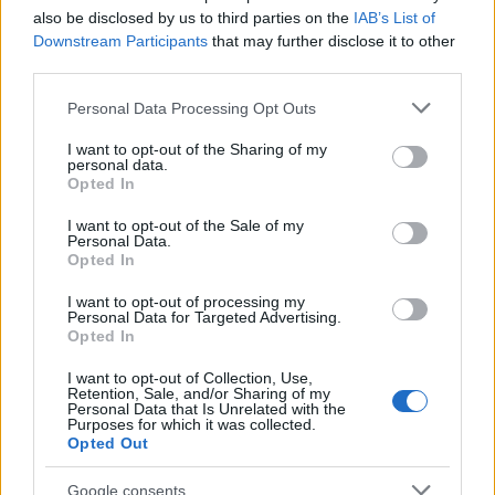
also be disclosed by us to third parties on the
IAB’s List of
Downstream Participants
that may further disclose it to other
third parties.
Η Chery επενδύει 75 εκατ. δολάρια στην KG Mobility
Please note that this website/app uses one or more Google
Personal Data Processing Opt Outs
services and may gather and store information including but
not limited to your visit or usage behaviour. You may click to
I want to opt-out of the Sharing of my
personal data.
grant or deny consent to Google and its third-party tags to
Opted In
use your data for below specified purposes in below Google
consent section.
I want to opt-out of the Sale of my
Personal Data.
Το FIAT 500 Hybrid τώρα
Opted In
από 18.990 ευρώ
I want to opt-out of processing my
Personal Data for Targeted Advertising.
Ατρόμητος και Novibet
Opted In
συνεχίζουν μαζί: Ανανέωση
της συνεργασίας τους μέχρι
I want to opt-out of Collection, Use,
το 2028
Retention, Sale, and/or Sharing of my
Personal Data that Is Unrelated with the
Purposes for which it was collected.
Opted Out
Google consents