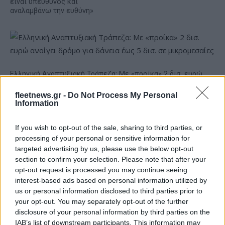
είναι υπεύθυνος και
αναλαμβάνω την ευθύνη»
Ελληνική Αναπτυξιακή Τράπεζα: Με «προίκα» 2 δισ. ευρώ
ανοίγει δρόμο για δάνεια έως 5 δισ. σε μικρομεσαίες
fleetnews.gr -
Do Not Process My Personal
Information
If you wish to opt-out of the sale, sharing to third parties, or
processing of your personal or sensitive information for
targeted advertising by us, please use the below opt-out
section to confirm your selection. Please note that after your
opt-out request is processed you may continue seeing
interest-based ads based on personal information utilized by
Β.Σ. Καρούλιας: Τζίρος 98,7
Deloitte Ελλάδος:
us or personal information disclosed to third parties prior to
εκατ. ευρώ και αύξηση
Χρηματοοικονομικός
your opt-out. You may separately opt-out of the further
κερδών 57% - Τα νέα
σύμβουλος της ΔΕΗ για την
disclosure of your personal information by third parties on the
στοιχήματα σε low & non
είσοδο στην πολωνική
alcohol
αγορά ενέργειας
IAB’s list of downstream participants. This information may