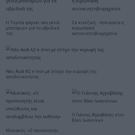
Η Toyota φέρνει νέα γενιά
Σε κινεζική… πολιορκία η
μπαταριών για τα υβριδικά
ευρωπαϊκή
της
αυτοκινητοβιομηχανία
Νέο Audi A2 e-tron με στόχο την κορυφή της
αποδοτικότητας
Ο Γιάννης Αγραβάνης στον
Βίκο Ιωαννίνων
Μισιακός: «Ο προπονητής