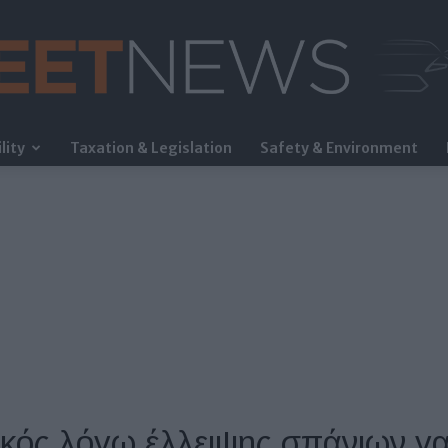
lity
Taxation & Legislation
Safety & Environment
FleetNews
κός λόγω έλλειψης σπάνιων γ