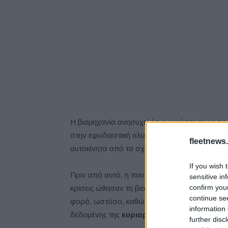
Η βιομηχανία ανησυχεί ότι η κατάσταση με τις
στην εφοδιαστική αλυσίδα μέσα σε πέντε χρό
fleetnews.
αυτοκίνητα από τα σχέδια παραγωγής των κα
If you wish 
Πριν από αυτό, η πανδημία του κορονοϊού το 2
sensitive in
confirm you
κρίσεις ώθησαν τη βιομηχανία να ενισχύσει τι
continue se
φορά, ωστόσο, καθώς η στενότητα στις σπάνιες
information 
δεδομένης της
κυριαρχίας της Κίνας
στην α
further disc