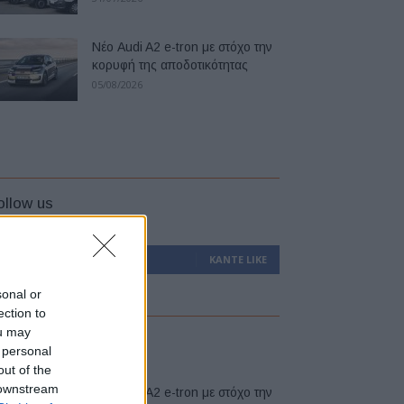
Νέο Audi A2 e-tron με στόχο την
κορυφή της αποδοτικότητας
05/08/2026
ollow us
0
Υποστηρικτές
ΚΆΝΤΕ LIKE
sonal or
ection to
ou may
atest
 personal
out of the
 downstream
Νέο Audi A2 e-tron με στόχο την