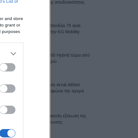
B’s List of
κορυφή της αποδοτικότητας
05/08/2026
er and store
to grant or
Η Chery επενδύει 75 εκατ.
ed purposes
δολάρια στην KG Mobility
04/08/2026
Το FIAT 500 Hybrid τώρα από
18.990 ευρώ
04/08/2026
Η συμφωνία Arval-Athlon
αναδιαμορφώνει την αγορά
leasing
03/08/2026
VW: Η δύσκολη εξίσωση της
αναδιάρθρωσης
03/08/2026