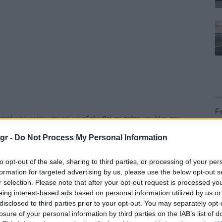
F
 σπάνιες γαίες μπορεί να εξελιχθεί σε τρίτο μεγάλο σοκ
νια. Η
έλλειψη ημιαγωγών
απέκλεισε εκατομμύρια
gr -
Do Not Process My Personal Information
τασκευαστών μεταξύ 2021 και 2023.
to opt-out of the sale, sharing to third parties, or processing of your per
020 είχε κλείσει εργοστάσια για εβδομάδες. Αυτές οι
formation for targeted advertising by us, please use the below opt-out s
r selection. Please note that after your opt-out request is processed y
ς στρατηγικές της στην εφοδιαστική αλυσίδα. Αυτή τη
L
eing interest-based ads based on personal information utilized by us or
 γαίες σφίγγει, η βιομηχανία έχει λίγες καλές επιλογές,
disclosed to third parties prior to your opt-out. You may separately opt-
γορά.
losure of your personal information by third parties on the IAB’s list of