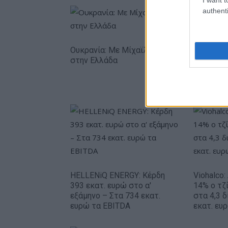
authenti
Ουκρανία: Με Μίχαϊλιουκ και Λεν κόντρα
στην Ελλάδα
HELLENiQ ENERGY: Κέρδη
Viohalco
393 εκατ. ευρώ στο α'
14% ο τζί
εξάμηνο – Στα 734 εκατ.
στα 4,3 δ
ευρώ τα EBITDA
εκατ. ευ