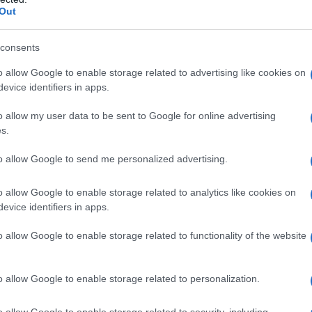
πενταετές πρόγραμμα
Out
ενίσχυσης του Τύπου
consents
o allow Google to enable storage related to advertising like cookies on
evice identifiers in apps.
o allow my user data to be sent to Google for online advertising
IAB Hellas: Νέα Διοικούσα Επιτροπή και νέο
s.
Διοικητικό Συμβούλιο - Πρόεδρος ο Γαληνός
Γιαγλής
to allow Google to send me personalized advertising.
o allow Google to enable storage related to analytics like cookies on
evice identifiers in apps.
o allow Google to enable storage related to functionality of the website
πενδύει 75 εκατ.
Το FIAT 500 Hybrid τώρα από
στην KG Mobility
18.990 ευρώ
o allow Google to enable storage related to personalization.
o allow Google to enable storage related to security, including