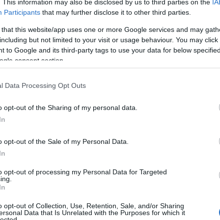
. This information may also be disclosed by us to third parties on the
IA
Participants
that may further disclose it to other third parties.
 that this website/app uses one or more Google services and may gath
including but not limited to your visit or usage behaviour. You may click 
 to Google and its third-party tags to use your data for below specifi
ogle consent section.
Ευρωπαϊκό Κορασίδων Β' Κατηγορίας:
Πρεμιέρα με νίκη για Δανία και Ισλανδία - Το
l Data Processing Opt Outs
πανόραμα
o opt-out of the Sharing of my personal data.
In
o opt-out of the Sale of my Personal Data.
In
to opt-out of processing my Personal Data for Targeted
ing.
Ρεκόρ EBITDA στο α'
In
 στα 550 εκατ. ευρώ
Χρηματοδότηση 8 εκατ.
 κέρδη 313 εκατ.
ευρώ σε 843 μέσα
o opt-out of Collection, Use, Retention, Sale, and/or Sharing
ersonal Data that Is Unrelated with the Purposes for which it
ενημέρωσης- Ξεκίνησε το
lected.